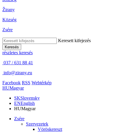
Žirany
Község
Zsére
Keresett kifejezés
Keresés
részletes keresés
037 / 631 88 41
info@zirany.eu
Facebook
RSS
Webtérkép
HU
Magyar
SK
Slovensky
EN
English
HU
Magyar
Zsére
Szervezetek
Vöröskereszt