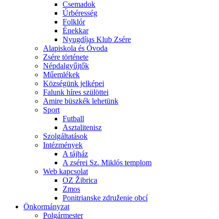
Csemadok
Úrbéresség
Folklór
Énekkar
Nyugdíjas Klub Zsére
Alapiskola és Óvoda
Zsére története
Népdalgyűjtők
Műemlékek
Községünk jelképei
Falunk híres szülöttei
Amire büszkék lehetünk
Sport
Futball
Asztalitenisz
Szolgáltatások
Intézmények
A tájház
A zsérei Sz. Miklós templom
Web kapcsolat
OZ Žibrica
Zmos
Ponitrianske združenie obcí
Önkormányzat
Polgármester