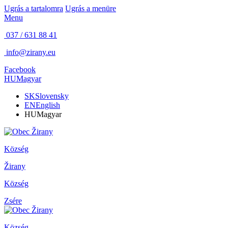
Ugrás a tartalomra
Ugrás a menüre
Menu
037 / 631 88 41
info@zirany.eu
Facebook
HU
Magyar
SK
Slovensky
EN
English
HU
Magyar
Község
Žirany
Község
Zsére
Község