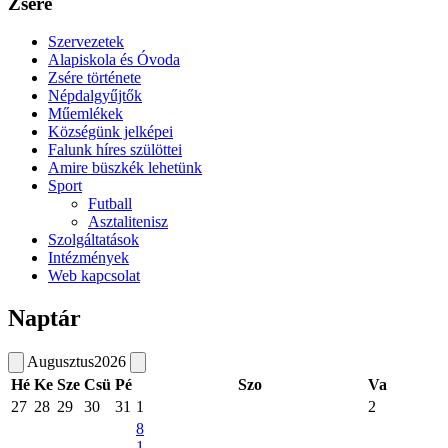
Zsére
Szervezetek
Alapiskola és Óvoda
Zsére története
Népdalgyűjtők
Műemlékek
Községünk jelképei
Falunk híres szülöttei
Amire büszkék lehetünk
Sport
Futball
Asztalitenisz
Szolgáltatások
Intézmények
Web kapcsolat
Naptár
Augusztus
2026
Hé
Ke
Sze
Csü
Pé
Szo
Va
27
28
29
30
31
1
2
8
1