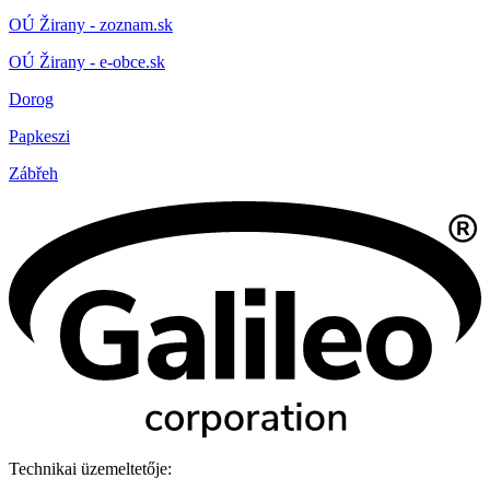
OÚ Žirany - zoznam.sk
OÚ Žirany - e-obce.sk
Dorog
Papkeszi
Zábřeh
Technikai üzemeltetője: