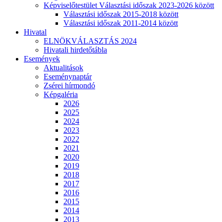
Képviselőtestület Választási időszak 2023-2026 között
Választási időszak 2015-2018 között
Választási időszak 2011-2014 között
Hivatal
ELNÖKVÁLASZTÁS 2024
Hivatali hirdetőtábla
Események
Aktualitások
Eseménynaptár
Zsérei hírmondó
Képgaléria
2026
2025
2024
2023
2022
2021
2020
2019
2018
2017
2016
2015
2014
2013