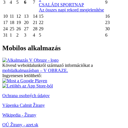
3
4
5
6
7
9
CSALÁDI SPORTNAP
Az összes napi rekord megjelenítése
10
11
12
13
14
15
16
17
18
19
20
21
22
23
24
25
26
27
28
29
30
31
1
2
3
4
5
6
Mobilos alkalmazás
Kövesd weboldalunkról származó információkat a
mobilalkalmazásban – V OBRAZE.
Ingyenesen letölthető:
Ochrana osobných údajov
Vápenka Calmit Žirany
Wikipedia - Žirany
OÚ Žirany - azet.sk