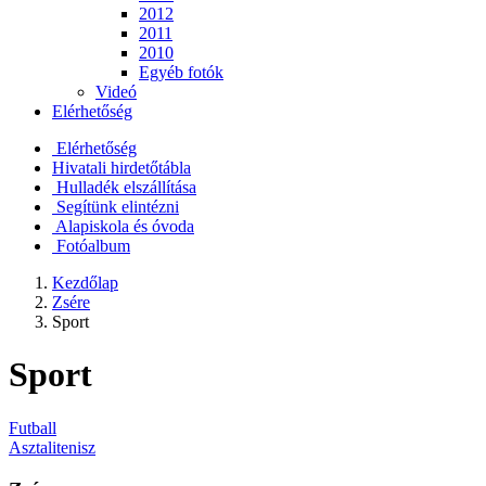
2012
2011
2010
Egyéb fotók
Videó
Elérhetőség
Elérhetőség
Hivatali hirdetőtábla
Hulladék elszállítása
Segítünk elintézni
Alapiskola és óvoda
Fotóalbum
Kezdőlap
Zsére
Sport
Sport
Futball
Asztalitenisz