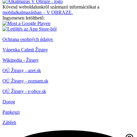
Kövesd weboldalunkról származó információkat a
mobilalkalmazásban – V OBRAZE.
Ingyenesen letölthető:
Ochrana osobných údajov
Vápenka Calmit Žirany
Wikipedia - Žirany
OÚ Žirany - azet.sk
OÚ Žirany - zoznam.sk
OÚ Žirany - e-obce.sk
Dorog
Papkeszi
Zábřeh