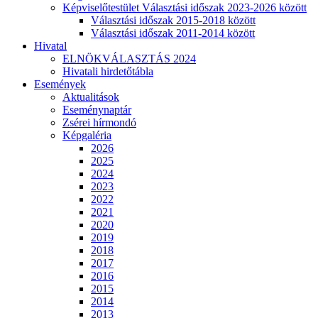
Képviselőtestület Választási időszak 2023-2026 között
Választási időszak 2015-2018 között
Választási időszak 2011-2014 között
Hivatal
ELNÖKVÁLASZTÁS 2024
Hivatali hirdetőtábla
Események
Aktualitások
Eseménynaptár
Zsérei hírmondó
Képgaléria
2026
2025
2024
2023
2022
2021
2020
2019
2018
2017
2016
2015
2014
2013