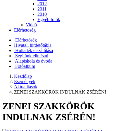
2012
2011
2010
Egyéb fotók
Videó
Elérhetőség
Elérhetőség
Hivatali hirdetőtábla
Hulladék elszállítása
Segítünk elintézni
Alapiskola és óvoda
Fotóalbum
Kezdőlap
Események
Aktualitások
ZENEI SZAKKÖRÖK INDULNAK ZSÉRÉN!
ZENEI SZAKKÖRÖK
INDULNAK ZSÉRÉN!