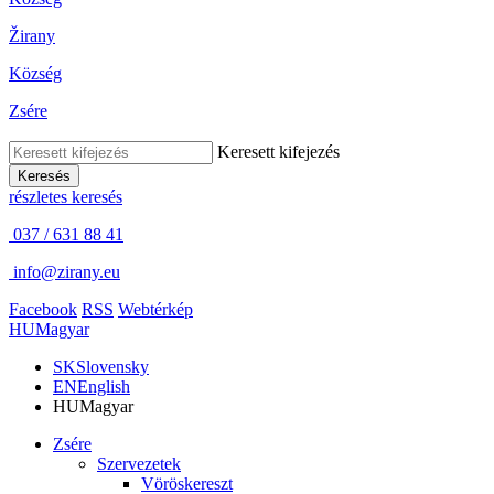
Žirany
Község
Zsére
Keresett kifejezés
Keresés
részletes keresés
037 / 631 88 41
info@zirany.eu
Facebook
RSS
Webtérkép
HU
Magyar
SK
Slovensky
EN
English
HU
Magyar
Zsére
Szervezetek
Vöröskereszt