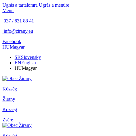
Ugrás a tartalomra
Ugrás a menüre
Menu
037 / 631 88 41
info@zirany.eu
Facebook
HU
Magyar
SK
Slovensky
EN
English
HU
Magyar
Község
Žirany
Község
Zsére
Község