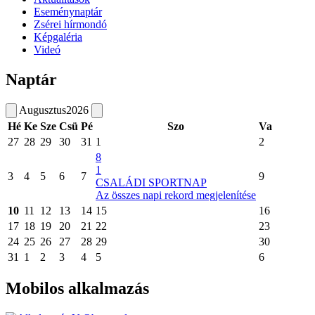
Eseménynaptár
Zsérei hírmondó
Képgaléria
Videó
Naptár
Augusztus
2026
Hé
Ke
Sze
Csü
Pé
Szo
Va
27
28
29
30
31
1
2
8
1
3
4
5
6
7
9
CSALÁDI SPORTNAP
Az összes napi rekord megjelenítése
10
11
12
13
14
15
16
17
18
19
20
21
22
23
24
25
26
27
28
29
30
31
1
2
3
4
5
6
Mobilos alkalmazás