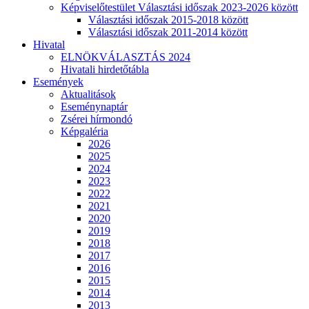
Képviselőtestület Választási időszak 2023-2026 között
Választási időszak 2015-2018 között
Választási időszak 2011-2014 között
Hivatal
ELNÖKVÁLASZTÁS 2024
Hivatali hirdetőtábla
Események
Aktualitások
Eseménynaptár
Zsérei hírmondó
Képgaléria
2026
2025
2024
2023
2022
2021
2020
2019
2018
2017
2016
2015
2014
2013