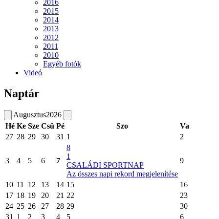
2016
2015
2014
2013
2012
2011
2010
Egyéb fotók
Videó
Naptár
Augusztus
2026
Hé
Ke
Sze
Csü
Pé
Szo
Va
27
28
29
30
31
1
2
8
1
3
4
5
6
7
9
CSALÁDI SPORTNAP
Az összes napi rekord megjelenítése
10
11
12
13
14
15
16
17
18
19
20
21
22
23
24
25
26
27
28
29
30
31
1
2
3
4
5
6