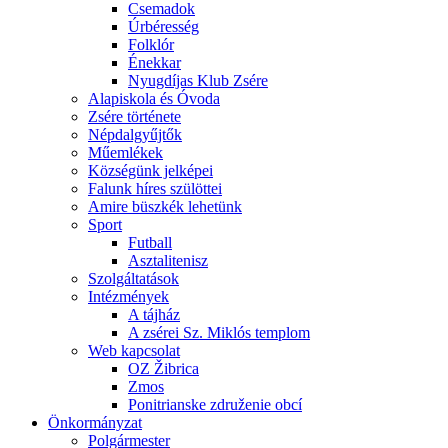
Csemadok
Úrbéresség
Folklór
Énekkar
Nyugdíjas Klub Zsére
Alapiskola és Óvoda
Zsére története
Népdalgyűjtők
Műemlékek
Községünk jelképei
Falunk híres szülöttei
Amire büszkék lehetünk
Sport
Futball
Asztalitenisz
Szolgáltatások
Intézmények
A tájház
A zsérei Sz. Miklós templom
Web kapcsolat
OZ Žibrica
Zmos
Ponitrianske združenie obcí
Önkormányzat
Polgármester