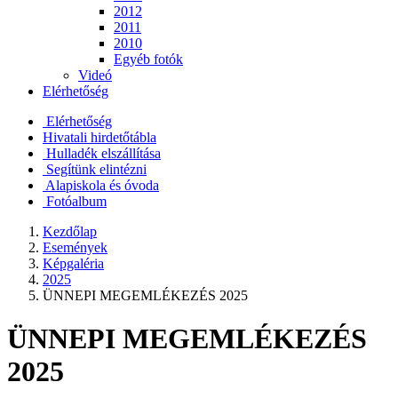
2012
2011
2010
Egyéb fotók
Videó
Elérhetőség
Elérhetőség
Hivatali hirdetőtábla
Hulladék elszállítása
Segítünk elintézni
Alapiskola és óvoda
Fotóalbum
Kezdőlap
Események
Képgaléria
2025
ÜNNEPI MEGEMLÉKEZÉS 2025
ÜNNEPI MEGEMLÉKEZÉS
2025