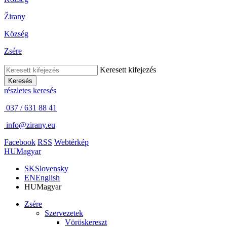
Žirany
Község
Zsére
Keresett kifejezés
Keresés
részletes keresés
037 / 631 88 41
info@zirany.eu
Facebook
RSS
Webtérkép
HU
Magyar
SK
Slovensky
EN
English
HU
Magyar
Zsére
Szervezetek
Vöröskereszt