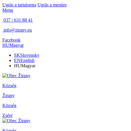
Ugrás a tartalomra
Ugrás a menüre
Menu
037 / 631 88 41
info@zirany.eu
Facebook
HU
Magyar
SK
Slovensky
EN
English
HU
Magyar
Község
Žirany
Község
Zsére
Község