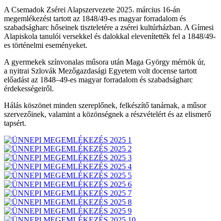
A Csemadok Zsérei Alapszervezete 2025. március 16-án
megemlékezést tartott az 1848/49-es magyar forradalom és
szabadságharc hőseinek tiszteletére a zsérei kultúrházban. A Gímesi
Alapiskola tanulói versekkel és dalokkal elevenítették fel a 1848/49-
es történelmi eseményeket.
A gyermekek színvonalas műsora után Maga György mérnök úr,
a nyitrai Szlovák Mezőgazdasági Egyetem volt docense tartott
előadást az 1848–49-es magyar forradalom és szabadságharc
érdekességeiről.
Hálás köszönet minden szereplőnek, felkészítő tanárnak, a műsor
szervezőinek, valamint a közönségnek a részvételért és az elismerő
tapsért.