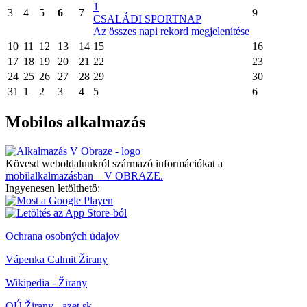
1
3
4
5
6
7
9
CSALÁDI SPORTNAP
Az összes napi rekord megjelenítése
10
11
12
13
14
15
16
17
18
19
20
21
22
23
24
25
26
27
28
29
30
31
1
2
3
4
5
6
Mobilos alkalmazás
Kövesd weboldalunkról származó információkat a
mobilalkalmazásban – V OBRAZE.
Ingyenesen letölthető:
Ochrana osobných údajov
Vápenka Calmit Žirany
Wikipedia - Žirany
OÚ Žirany - azet.sk