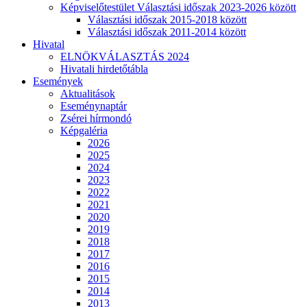
Képviselőtestület Választási időszak 2023-2026 között
Választási időszak 2015-2018 között
Választási időszak 2011-2014 között
Hivatal
ELNÖKVÁLASZTÁS 2024
Hivatali hirdetőtábla
Események
Aktualitások
Eseménynaptár
Zsérei hírmondó
Képgaléria
2026
2025
2024
2023
2022
2021
2020
2019
2018
2017
2016
2015
2014
2013