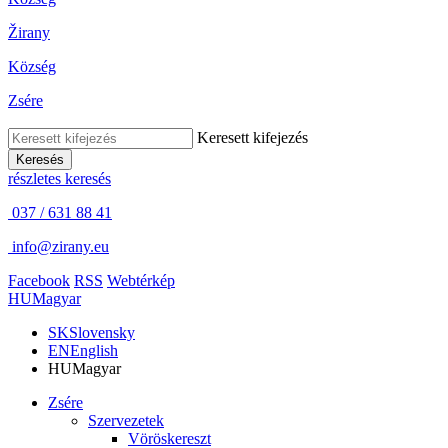
Žirany
Község
Zsére
Keresett kifejezés
Keresés
részletes keresés
037 / 631 88 41
info@zirany.eu
Facebook
RSS
Webtérkép
HU
Magyar
SK
Slovensky
EN
English
HU
Magyar
Zsére
Szervezetek
Vöröskereszt