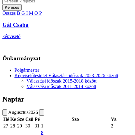
Keresés
Összes
B
G
I
M
O
P
Gál Csaba
képviselő
Önkormányzat
Polgármester
Képviselőtestület Választási időszak 2023-2026 között
Választási időszak 2015-2018 között
Választási időszak 2011-2014 között
Naptár
Augusztus
2026
Hé
Ke
Sze
Csü
Pé
Szo
Va
27
28
29
30
31
1
2
8