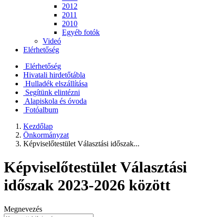
2012
2011
2010
Egyéb fotók
Videó
Elérhetőség
Elérhetőség
Hivatali hirdetőtábla
Hulladék elszállítása
Segítünk elintézni
Alapiskola és óvoda
Fotóalbum
Kezdőlap
Önkormányzat
Képviselőtestület Választási időszak...
Képviselőtestület Választási
időszak 2023-2026 között
Megnevezés