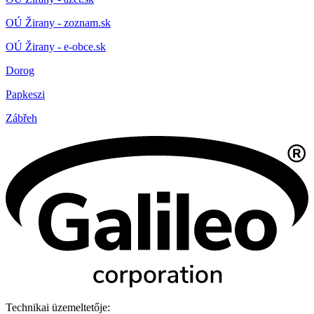
OÚ Žirany - zoznam.sk
OÚ Žirany - e-obce.sk
Dorog
Papkeszi
Zábřeh
Technikai üzemeltetője: