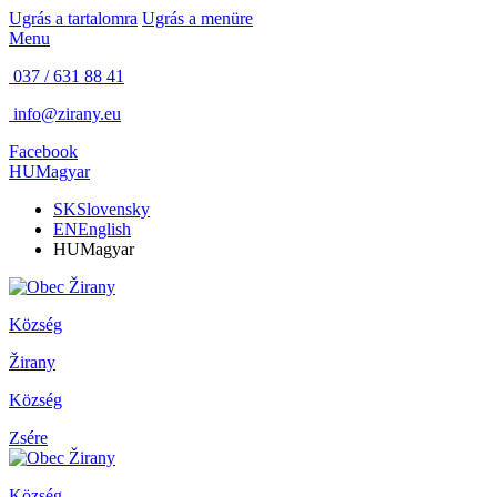
Ugrás a tartalomra
Ugrás a menüre
Menu
037 / 631 88 41
info@zirany.eu
Facebook
HU
Magyar
SK
Slovensky
EN
English
HU
Magyar
Község
Žirany
Község
Zsére
Község