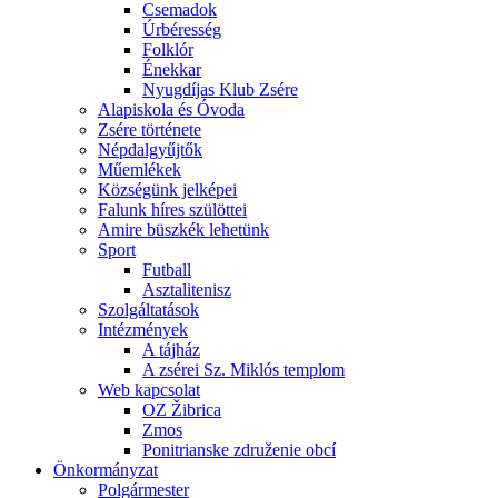
Csemadok
Úrbéresség
Folklór
Énekkar
Nyugdíjas Klub Zsére
Alapiskola és Óvoda
Zsére története
Népdalgyűjtők
Műemlékek
Községünk jelképei
Falunk híres szülöttei
Amire büszkék lehetünk
Sport
Futball
Asztalitenisz
Szolgáltatások
Intézmények
A tájház
A zsérei Sz. Miklós templom
Web kapcsolat
OZ Žibrica
Zmos
Ponitrianske združenie obcí
Önkormányzat
Polgármester