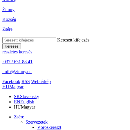
Žirany
Község
Zsére
Keresett kifejezés
Keresés
részletes keresés
037 / 631 88 41
info@zirany.eu
Facebook
RSS
Webtérkép
HU
Magyar
SK
Slovensky
EN
English
HU
Magyar
Zsére
Szervezetek
Vöröskereszt