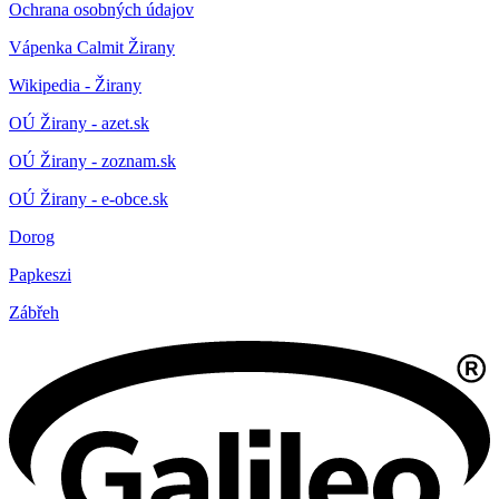
Ochrana osobných údajov
Vápenka Calmit Žirany
Wikipedia - Žirany
OÚ Žirany - azet.sk
OÚ Žirany - zoznam.sk
OÚ Žirany - e-obce.sk
Dorog
Papkeszi
Zábřeh