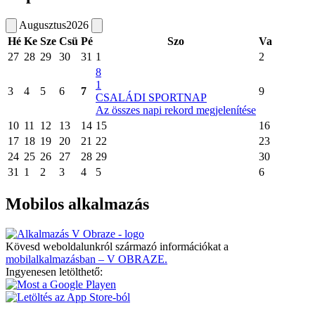
Augusztus
2026
Hé
Ke
Sze
Csü
Pé
Szo
Va
27
28
29
30
31
1
2
8
1
3
4
5
6
7
9
CSALÁDI SPORTNAP
Az összes napi rekord megjelenítése
10
11
12
13
14
15
16
17
18
19
20
21
22
23
24
25
26
27
28
29
30
31
1
2
3
4
5
6
Mobilos alkalmazás
Kövesd weboldalunkról származó információkat a
mobilalkalmazásban – V OBRAZE.
Ingyenesen letölthető: