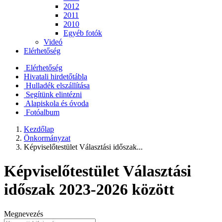
2012
2011
2010
Egyéb fotók
Videó
Elérhetőség
Elérhetőség
Hivatali hirdetőtábla
Hulladék elszállítása
Segítünk elintézni
Alapiskola és óvoda
Fotóalbum
Kezdőlap
Önkormányzat
Képviselőtestület Választási időszak...
Képviselőtestület Választási
időszak 2023-2026 között
Megnevezés