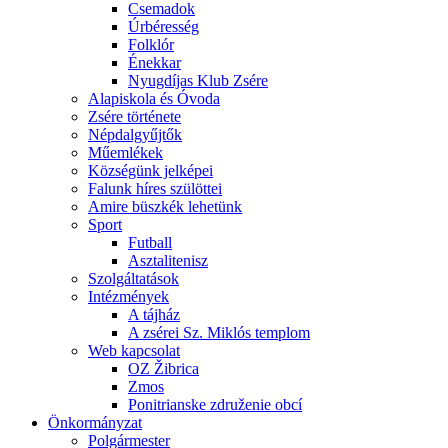
Csemadok
Úrbéresség
Folklór
Énekkar
Nyugdíjas Klub Zsére
Alapiskola és Óvoda
Zsére története
Népdalgyűjtők
Műemlékek
Községünk jelképei
Falunk híres szülöttei
Amire büszkék lehetünk
Sport
Futball
Asztalitenisz
Szolgáltatások
Intézmények
A tájház
A zsérei Sz. Miklós templom
Web kapcsolat
OZ Žibrica
Zmos
Ponitrianske združenie obcí
Önkormányzat
Polgármester