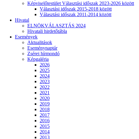
Képviselőtestület Választási időszak 2023-2026 között
Választási időszak 2015-2018 között
Választási időszak 2011-2014 között
Hivatal
ELNÖKVÁLASZTÁS 2024
Hivatali hirdetőtábla
Események
Aktualitások
Eseménynaptár
Zsérei hírmondó
Képgaléria
2026
2025
2024
2023
2022
2021
2020
2019
2018
2017
2016
2015
2014
2013