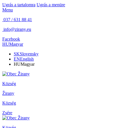
Ugrás a tartalomra
Ugrás a menüre
Menu
037 / 631 88 41
info@zirany.eu
Facebook
HU
Magyar
SK
Slovensky
EN
English
HU
Magyar
Község
Žirany
Község
Zsére
Község