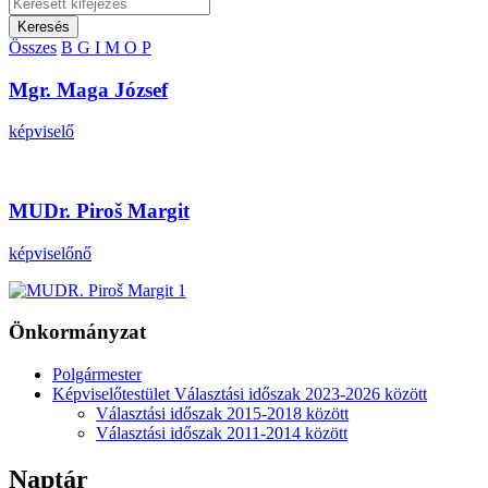
Keresés
Összes
B
G
I
M
O
P
Mgr. Maga József
képviselő
MUDr. Piroš Margit
képviselőnő
Önkormányzat
Polgármester
Képviselőtestület Választási időszak 2023-2026 között
Választási időszak 2015-2018 között
Választási időszak 2011-2014 között
Naptár