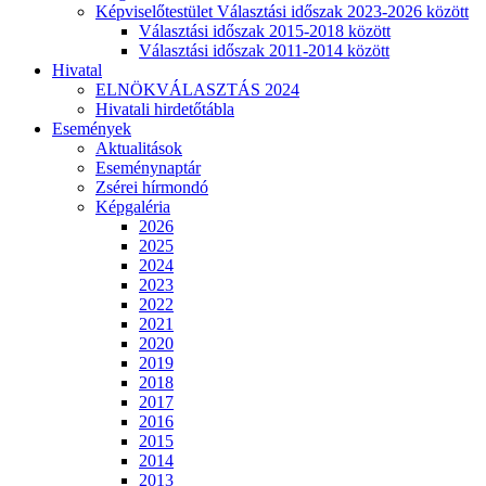
Képviselőtestület Választási időszak 2023-2026 között
Választási időszak 2015-2018 között
Választási időszak 2011-2014 között
Hivatal
ELNÖKVÁLASZTÁS 2024
Hivatali hirdetőtábla
Események
Aktualitások
Eseménynaptár
Zsérei hírmondó
Képgaléria
2026
2025
2024
2023
2022
2021
2020
2019
2018
2017
2016
2015
2014
2013