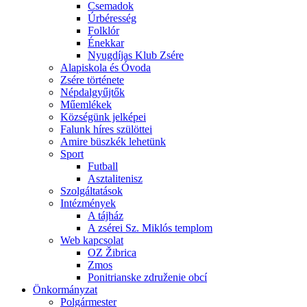
Csemadok
Úrbéresség
Folklór
Énekkar
Nyugdíjas Klub Zsére
Alapiskola és Óvoda
Zsére története
Népdalgyűjtők
Műemlékek
Községünk jelképei
Falunk híres szülöttei
Amire büszkék lehetünk
Sport
Futball
Asztalitenisz
Szolgáltatások
Intézmények
A tájház
A zsérei Sz. Miklós templom
Web kapcsolat
OZ Žibrica
Zmos
Ponitrianske združenie obcí
Önkormányzat
Polgármester