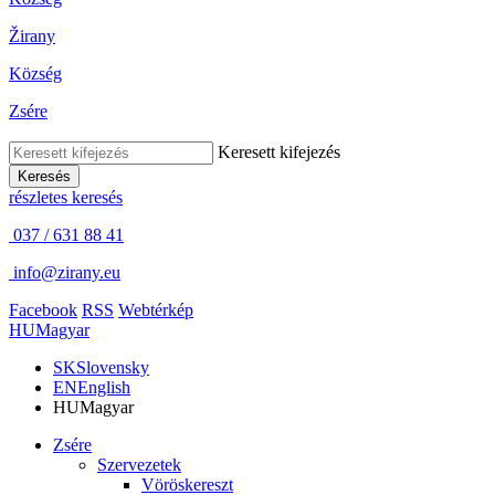
Žirany
Község
Zsére
Keresett kifejezés
Keresés
részletes keresés
037 / 631 88 41
info@zirany.eu
Facebook
RSS
Webtérkép
HU
Magyar
SK
Slovensky
EN
English
HU
Magyar
Zsére
Szervezetek
Vöröskereszt