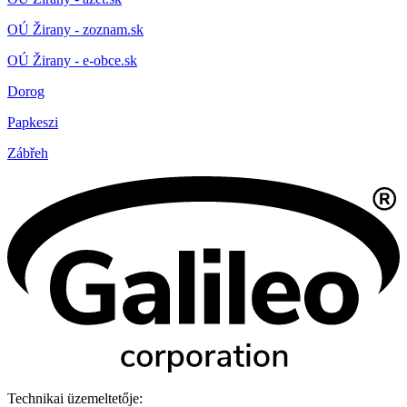
OÚ Žirany - zoznam.sk
OÚ Žirany - e-obce.sk
Dorog
Papkeszi
Zábřeh
Technikai üzemeltetője: