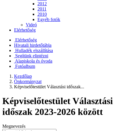
2012
2011
2010
Egyéb fotók
Videó
Elérhetőség
Elérhetőség
Hivatali hirdetőtábla
Hulladék elszállítása
Segítünk elintézni
Alapiskola és óvoda
Fotóalbum
Kezdőlap
Önkormányzat
Képviselőtestület Választási időszak...
Képviselőtestület Választási
időszak 2023-2026 között
Megnevezés