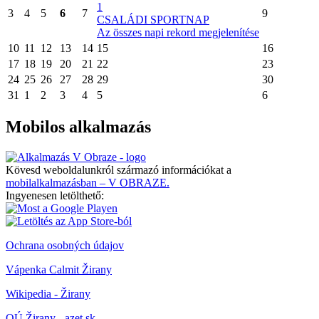
1
3
4
5
6
7
9
CSALÁDI SPORTNAP
Az összes napi rekord megjelenítése
10
11
12
13
14
15
16
17
18
19
20
21
22
23
24
25
26
27
28
29
30
31
1
2
3
4
5
6
Mobilos alkalmazás
Kövesd weboldalunkról származó információkat a
mobilalkalmazásban – V OBRAZE.
Ingyenesen letölthető:
Ochrana osobných údajov
Vápenka Calmit Žirany
Wikipedia - Žirany
OÚ Žirany - azet.sk