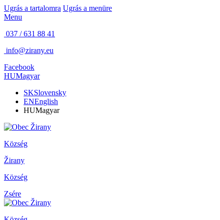
Ugrás a tartalomra
Ugrás a menüre
Menu
037 / 631 88 41
info@zirany.eu
Facebook
HU
Magyar
SK
Slovensky
EN
English
HU
Magyar
Község
Žirany
Község
Zsére
Község