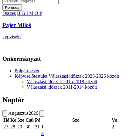
Keresés
Összes
B
G
I
M
O
P
Pajer Miloš
képviselő
Önkormányzat
Polgármester
Képviselőtestület Választási időszak 2023-2026 között
Választási időszak 2015-2018 között
Választási időszak 2011-2014 között
Naptár
Augusztus
2026
Hé
Ke
Sze
Csü
Pé
Szo
Va
27
28
29
30
31
1
2
8