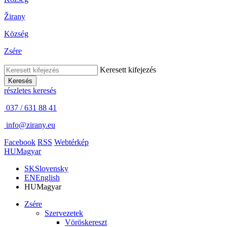
Žirany
Község
Zsére
Keresett kifejezés
Keresés
részletes keresés
037 / 631 88 41
info@zirany.eu
Facebook
RSS
Webtérkép
HU
Magyar
SK
Slovensky
EN
English
HU
Magyar
Zsére
Szervezetek
Vöröskereszt