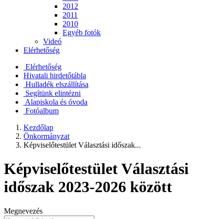
2012
2011
2010
Egyéb fotók
Videó
Elérhetőség
Elérhetőség
Hivatali hirdetőtábla
Hulladék elszállítása
Segítünk elintézni
Alapiskola és óvoda
Fotóalbum
Kezdőlap
Önkormányzat
Képviselőtestület Választási időszak...
Képviselőtestület Választási
időszak 2023-2026 között
Megnevezés