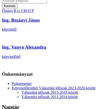
Keresés
Összes
B
G
I
M
O
P
Ing. Bezányi János
képviselő
Ing. Vanyo Alexandra
képviselőnő
Önkormányzat
Polgármester
Képviselőtestület Választási időszak 2023-2026 között
Választási időszak 2015-2018 között
Választási időszak 2011-2014 között
Naptár