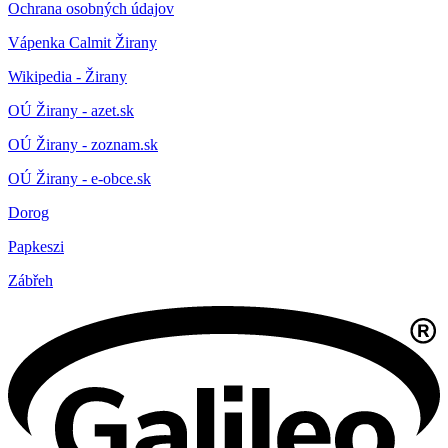
Ochrana osobných údajov
Vápenka Calmit Žirany
Wikipedia - Žirany
OÚ Žirany - azet.sk
OÚ Žirany - zoznam.sk
OÚ Žirany - e-obce.sk
Dorog
Papkeszi
Zábřeh