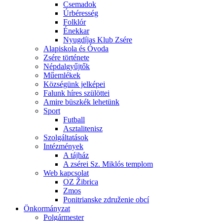
Csemadok
Úrbéresség
Folklór
Énekkar
Nyugdíjas Klub Zsére
Alapiskola és Óvoda
Zsére története
Népdalgyűjtők
Műemlékek
Községünk jelképei
Falunk híres szülöttei
Amire büszkék lehetünk
Sport
Futball
Asztalitenisz
Szolgáltatások
Intézmények
A tájház
A zsérei Sz. Miklós templom
Web kapcsolat
OZ Žibrica
Zmos
Ponitrianske združenie obcí
Önkormányzat
Polgármester