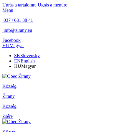
Ugrás a tartalomra
Ugrás a menüre
Menu
037 / 631 88 41
info@zirany.eu
Facebook
HU
Magyar
SK
Slovensky
EN
English
HU
Magyar
Község
Žirany
Község
Zsére
Község