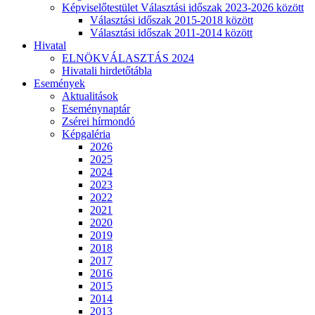
Képviselőtestület Választási időszak 2023-2026 között
Választási időszak 2015-2018 között
Választási időszak 2011-2014 között
Hivatal
ELNÖKVÁLASZTÁS 2024
Hivatali hirdetőtábla
Események
Aktualitások
Eseménynaptár
Zsérei hírmondó
Képgaléria
2026
2025
2024
2023
2022
2021
2020
2019
2018
2017
2016
2015
2014
2013