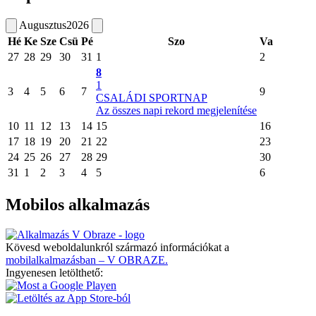
Augusztus
2026
Hé
Ke
Sze
Csü
Pé
Szo
Va
27
28
29
30
31
1
2
8
1
3
4
5
6
7
9
CSALÁDI SPORTNAP
Az összes napi rekord megjelenítése
10
11
12
13
14
15
16
17
18
19
20
21
22
23
24
25
26
27
28
29
30
31
1
2
3
4
5
6
Mobilos alkalmazás
Kövesd weboldalunkról származó információkat a
mobilalkalmazásban – V OBRAZE.
Ingyenesen letölthető: