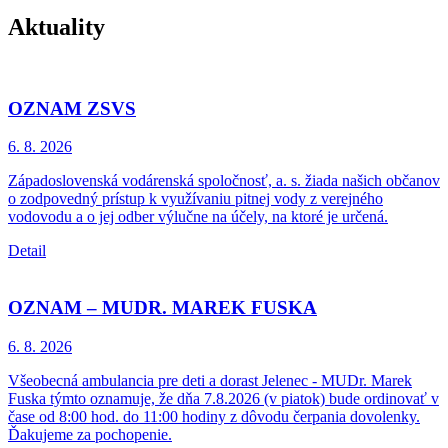
Aktuality
OZNAM ZSVS
6. 8.
2026
Západoslovenská vodárenská spoločnosť, a. s. žiada našich občanov
o zodpovedný prístup k využívaniu pitnej vody z verejného
vodovodu a o jej odber výlučne na účely, na ktoré je určená.
Detail
OZNAM – MUDR. MAREK FUSKA
6. 8.
2026
Všeobecná ambulancia pre deti a dorast Jelenec - MUDr. Marek
Fuska týmto oznamuje, že dňa 7.8.2026 (v piatok) bude ordinovať v
čase od 8:00 hod. do 11:00 hodiny z dôvodu čerpania dovolenky.
Ďakujeme za pochopenie.