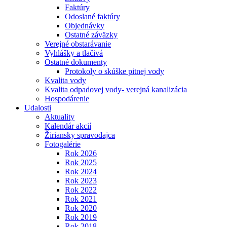
Faktúry
Odoslané faktúry
Objednávky
Ostatné záväzky
Verejné obstarávanie
Vyhlášky a tlačivá
Ostatné dokumenty
Protokoly o skúške pitnej vody
Kvalita vody
Kvalita odpadovej vody- verejná kanalizácia
Hospodárenie
Udalosti
Aktuality
Kalendár akcií
Žiriansky spravodajca
Fotogalérie
Rok 2026
Rok 2025
Rok 2024
Rok 2023
Rok 2022
Rok 2021
Rok 2020
Rok 2019
Rok 2018