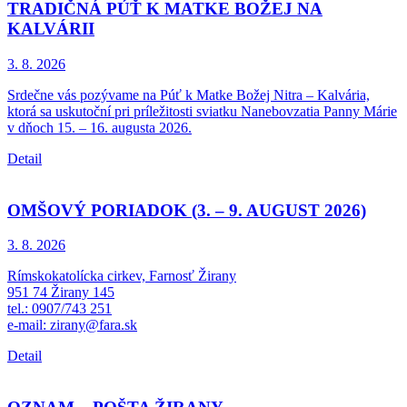
TRADIČNÁ PÚŤ K MATKE BOŽEJ NA
KALVÁRII
3. 8.
2026
Srdečne vás pozývame na Púť k Matke Božej Nitra – Kalvária,
ktorá sa uskutoční pri príležitosti sviatku Nanebovzatia Panny Márie
v dňoch 15. – 16. augusta 2026.
Detail
OMŠOVÝ PORIADOK (3. – 9. AUGUST 2026)
3. 8.
2026
Rímskokatolícka cirkev, Farnosť Žirany
951 74 Žirany 145
tel.: 0907/743 251
e-mail: zirany@fara.sk
Detail