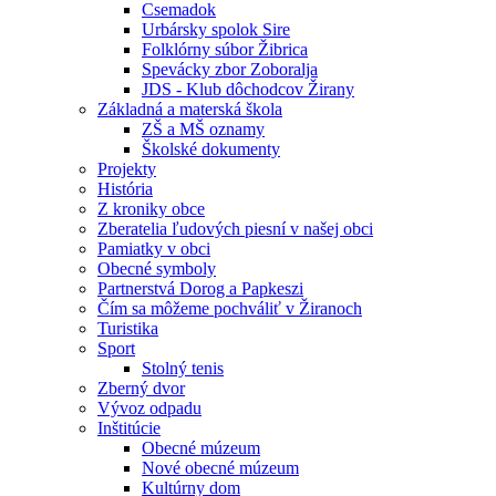
Csemadok
Urbársky spolok Sire
Folklórny súbor Žibrica
Spevácky zbor Zoboralja
JDS - Klub dôchodcov Žirany
Základná a materská škola
ZŠ a MŠ oznamy
Školské dokumenty
Projekty
História
Z kroniky obce
Zberatelia ľudových piesní v našej obci
Pamiatky v obci
Obecné symboly
Partnerstvá Dorog a Papkeszi
Čím sa môžeme pochváliť v Žiranoch
Turistika
Sport
Stolný tenis
Zberný dvor
Vývoz odpadu
Inštitúcie
Obecné múzeum
Nové obecné múzeum
Kultúrny dom