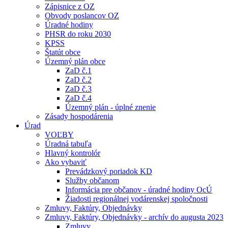
Zápisnice z OZ
Obvody poslancov OZ
Úradné hodiny
PHSR do roku 2030
KPSS
Štatút obce
Územný plán obce
ZaD č.1
ZaD č.2
ZaD č.3
ZaD č.4
Územný plán - úplné znenie
Zásady hospodárenia
Úrad
VOĽBY
Úradná tabuľa
Hlavný kontrolór
Ako vybaviť
Prevádzkový poriadok KD
Služby občanom
Informácia pre občanov - úradné hodiny OcÚ
Žiadosti regionálnej vodárenskej spoločnosti
Zmluvy, Faktúry, Objednávky
Zmluvy, Faktúry, Objednávky - archív do augusta 2023
Zmluvy