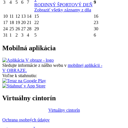
3
4
5
6
7
9
RODINNÝ ŠPORTOVÝ DEŇ
Zobraziť všetky záznamy z dňa
10
11
12
13
14
15
16
17
18
19
20
21
22
23
24
25
26
27
28
29
30
31
1
2
3
4
5
6
Mobilná aplikácia
Sledujte informácie z nášho webu v
mobilnej aplikácii -
V OBRAZE.
Voľne k stiahnutiu:
Virtuálny cintorín
Virtuálny cintorín
Ochrana osobných údajov