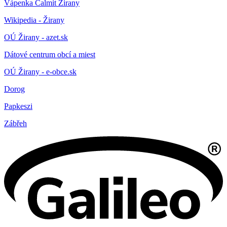
Vápenka Calmit Žirany
Wikipedia - Žirany
OÚ Žirany - azet.sk
Dátové centrum obcí a miest
OÚ Žirany - e-obce.sk
Dorog
Papkeszi
Zábřeh