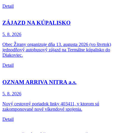
Detail
ZÁJAZD NA KÚPALISKO
5. 8.
2026
Obec Žirany organizuje dňa 13. augusta 2026 (vo štvrtok)
jednodňový autobusový zájazd na Termálne kúpalisko do
Diakoviec.
Detail
OZNAM ARRIVA NITRA a.s.
5. 8.
2026
Nový cestovný poriadok linky 403411, v ktorom sú
zakomponované nové víkendové spojenia.
Detail