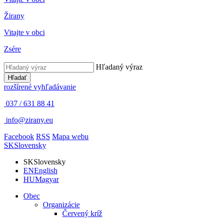
Žirany
Vitajte v obci
Zsére
Hľadaný výraz
Hľadať
rozšírené vyhľadávanie
037 / 631 88 41
info@zirany.eu
Facebook
RSS
Mapa webu
SK
Slovensky
SK
Slovensky
EN
English
HU
Magyar
Obec
Organizácie
Červený kríž