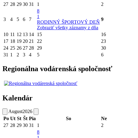
27
28
29
30
31
1
2
8
1
3
4
5
6
7
9
RODINNÝ ŠPORTOVÝ DEŇ
Zobraziť všetky záznamy z dňa
10
11
12
13
14
15
16
17
18
19
20
21
22
23
24
25
26
27
28
29
30
31
1
2
3
4
5
6
Regionálna vodárenská spoločnosť
Kalendár
August
2026
Po
Ut
St
Št
Pia
So
Ne
27
28
29
30
31
1
2
8
1