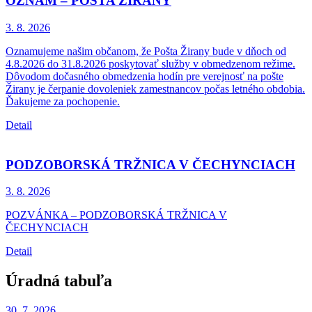
OZNAM – POŠTA ŽIRANY
3. 8.
2026
Oznamujeme našim občanom, že Pošta Žirany bude v dňoch od
4.8.2026 do 31.8.2026 poskytovať služby v obmedzenom režime.
Dôvodom dočasného obmedzenia hodín pre verejnosť na pošte
Žirany je čerpanie dovoleniek zamestnancov počas letného obdobia.
Ďakujeme za pochopenie.
Detail
PODZOBORSKÁ TRŽNICA V ČECHYNCIACH
3. 8.
2026
POZVÁNKA – PODZOBORSKÁ TRŽNICA V
ČECHYNCIACH
Detail
Úradná tabuľa
30. 7.
2026