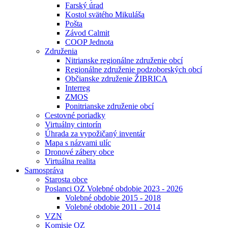
Farský úrad
Kostol svätého Mikuláša
Pošta
Závod Calmit
COOP Jednota
Združenia
Nitrianske regionálne združenie obcí
Regionálne združenie podzoborských obcí
Občianske združenie ŽIBRICA
Interreg
ZMOS
Ponitrianske združenie obcí
Cestovné poriadky
Virtuálny cintorín
Úhrada za vypožičaný inventár
Mapa s názvami ulíc
Dronové zábery obce
Virtuálna realita
Samospráva
Starosta obce
Poslanci OZ Volebné obdobie 2023 - 2026
Volebné obdobie 2015 - 2018
Volebné obdobie 2011 - 2014
VZN
Komisie OZ