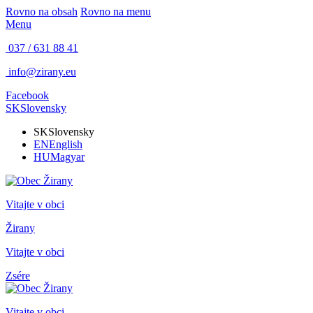
Rovno na obsah
Rovno na menu
Menu
037 / 631 88 41
info@zirany.eu
Facebook
SK
Slovensky
SK
Slovensky
EN
English
HU
Magyar
Vitajte v obci
Žirany
Vitajte v obci
Zsére
Vitajte v obci