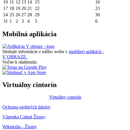
10
11
12
13
14
15
16
17
18
19
20
21
22
23
24
25
26
27
28
29
30
31
1
2
3
4
5
6
Mobilná aplikácia
Sledujte informácie z nášho webu v
mobilnej aplikácii -
V OBRAZE.
Voľne k stiahnutiu:
Virtuálny cintorín
Virtuálny cintorín
Ochrana osobných údajov
Vápenka Calmit Žirany
Wikipedia - Žirany