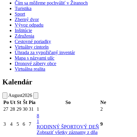
Čím sa môžeme pochváliť v Žiranoch
Turistika
Sport
Zberný dvor
Vývoz odpadu
Inštitúcie
Združenia
Cestovné poriadky
Virtuálny cintorín
Úhrada za vypožičaný inventár
Mapa s názvami ulíc
Dronové zábery obce
Virtuálna realita
Kalendár
August
2026
Po
Ut
St
Št
Pia
So
Ne
27
28
29
30
31
1
2
8
1
3
4
5
6
7
9
RODINNÝ ŠPORTOVÝ DEŇ
Zobraziť všetky záznamy z dňa