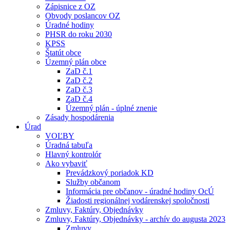
Zápisnice z OZ
Obvody poslancov OZ
Úradné hodiny
PHSR do roku 2030
KPSS
Štatút obce
Územný plán obce
ZaD č.1
ZaD č.2
ZaD č.3
ZaD č.4
Územný plán - úplné znenie
Zásady hospodárenia
Úrad
VOĽBY
Úradná tabuľa
Hlavný kontrolór
Ako vybaviť
Prevádzkový poriadok KD
Služby občanom
Informácia pre občanov - úradné hodiny OcÚ
Žiadosti regionálnej vodárenskej spoločnosti
Zmluvy, Faktúry, Objednávky
Zmluvy, Faktúry, Objednávky - archív do augusta 2023
Zmluvy