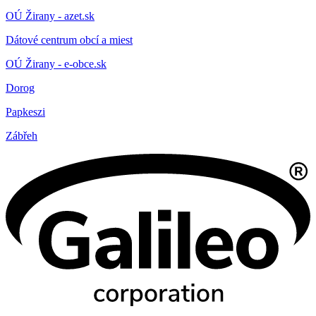
OÚ Žirany - azet.sk
Dátové centrum obcí a miest
OÚ Žirany - e-obce.sk
Dorog
Papkeszi
Zábřeh