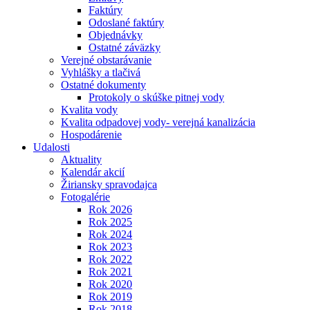
Faktúry
Odoslané faktúry
Objednávky
Ostatné záväzky
Verejné obstarávanie
Vyhlášky a tlačivá
Ostatné dokumenty
Protokoly o skúške pitnej vody
Kvalita vody
Kvalita odpadovej vody- verejná kanalizácia
Hospodárenie
Udalosti
Aktuality
Kalendár akcií
Žiriansky spravodajca
Fotogalérie
Rok 2026
Rok 2025
Rok 2024
Rok 2023
Rok 2022
Rok 2021
Rok 2020
Rok 2019
Rok 2018