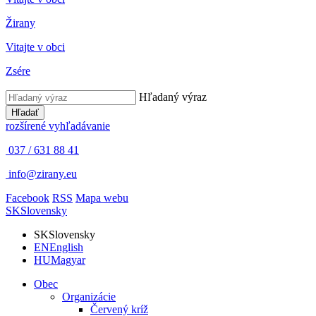
Žirany
Vitajte v obci
Zsére
Hľadaný výraz
Hľadať
rozšírené vyhľadávanie
037 / 631 88 41
info@zirany.eu
Facebook
RSS
Mapa webu
SK
Slovensky
SK
Slovensky
EN
English
HU
Magyar
Obec
Organizácie
Červený kríž