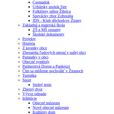
Csemadok
Urbársky spolok Sire
Folklórny súbor Žibrica
Spevácky zbor Zoboralja
JDS - Klub dôchodcov Žirany
Základná a materská škola
ZŠ a MŠ oznamy
Školské dokumenty
Projekty
História
Z kroniky obce
Zberatelia ľudových piesní v našej obci
Pamiatky v obci
Obecné symboly
Partnerstvá Dorog a Papkeszi
Čím sa môžeme pochváliť v Žiranoch
Turistika
Sport
Stolný tenis
Zberný dvor
Vývoz odpadu
Inštitúcie
Obecné múzeum
Nové obecné múzeum
Kultúrny dom