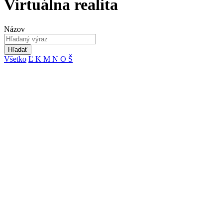
Virtuálna realita
Názov
Hľadať
Všetko
Ľ
K
M
N
O
Š