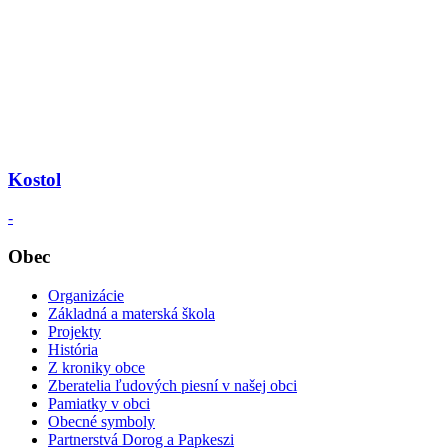
Kostol
-
Obec
Organizácie
Základná a materská škola
Projekty
História
Z kroniky obce
Zberatelia ľudových piesní v našej obci
Pamiatky v obci
Obecné symboly
Partnerstvá Dorog a Papkeszi