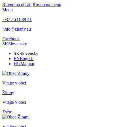
Rovno na obsah
Rovno na menu
Menu
037 / 631 88 41
info@zirany.eu
Facebook
SK
Slovensky
SK
Slovensky
EN
English
HU
Magyar
Vitajte v obci
Žirany
Vitajte v obci
Zsére
Vitajte v obci