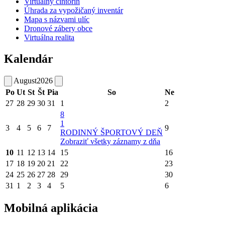
Virtuálny cintorín
Úhrada za vypožičaný inventár
Mapa s názvami ulíc
Dronové zábery obce
Virtuálna realita
Kalendár
August
2026
Po
Ut
St
Št
Pia
So
Ne
27
28
29
30
31
1
2
8
1
3
4
5
6
7
9
RODINNÝ ŠPORTOVÝ DEŇ
Zobraziť všetky záznamy z dňa
10
11
12
13
14
15
16
17
18
19
20
21
22
23
24
25
26
27
28
29
30
31
1
2
3
4
5
6
Mobilná aplikácia