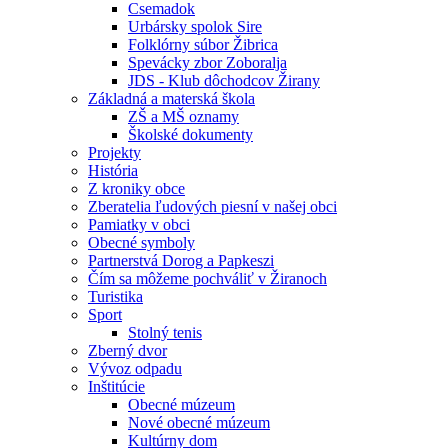
Csemadok
Urbársky spolok Sire
Folklórny súbor Žibrica
Spevácky zbor Zoboralja
JDS - Klub dôchodcov Žirany
Základná a materská škola
ZŠ a MŠ oznamy
Školské dokumenty
Projekty
História
Z kroniky obce
Zberatelia ľudových piesní v našej obci
Pamiatky v obci
Obecné symboly
Partnerstvá Dorog a Papkeszi
Čím sa môžeme pochváliť v Žiranoch
Turistika
Sport
Stolný tenis
Zberný dvor
Vývoz odpadu
Inštitúcie
Obecné múzeum
Nové obecné múzeum
Kultúrny dom