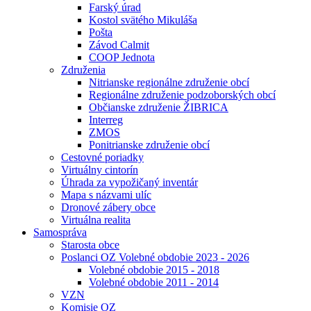
Farský úrad
Kostol svätého Mikuláša
Pošta
Závod Calmit
COOP Jednota
Združenia
Nitrianske regionálne združenie obcí
Regionálne združenie podzoborských obcí
Občianske združenie ŽIBRICA
Interreg
ZMOS
Ponitrianske združenie obcí
Cestovné poriadky
Virtuálny cintorín
Úhrada za vypožičaný inventár
Mapa s názvami ulíc
Dronové zábery obce
Virtuálna realita
Samospráva
Starosta obce
Poslanci OZ Volebné obdobie 2023 - 2026
Volebné obdobie 2015 - 2018
Volebné obdobie 2011 - 2014
VZN
Komisie OZ