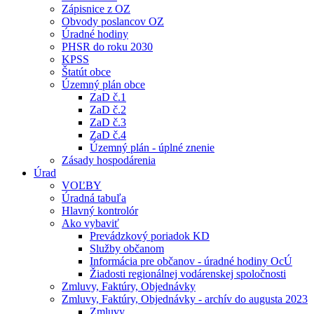
Zápisnice z OZ
Obvody poslancov OZ
Úradné hodiny
PHSR do roku 2030
KPSS
Štatút obce
Územný plán obce
ZaD č.1
ZaD č.2
ZaD č.3
ZaD č.4
Územný plán - úplné znenie
Zásady hospodárenia
Úrad
VOĽBY
Úradná tabuľa
Hlavný kontrolór
Ako vybaviť
Prevádzkový poriadok KD
Služby občanom
Informácia pre občanov - úradné hodiny OcÚ
Žiadosti regionálnej vodárenskej spoločnosti
Zmluvy, Faktúry, Objednávky
Zmluvy, Faktúry, Objednávky - archív do augusta 2023
Zmluvy