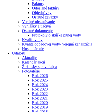
Faktúry
Odoslané faktúry
Objednávky
Ostatné záväzky
Verejné obstarávanie
Vyhlášky a tlačivá
Ostatné dokumenty
Protokoly o skúške pitnej vody
Kvalita vody
Kvalita odpadovej vody- verejná kanalizácia
Hospodárenie
Udalosti
Aktuality
Kalendár akcií
Žiriansky spravodajca
Fotogalérie
Rok 2026
Rok 2025
Rok 2024
Rok 2023
Rok 2022
Rok 2021
Rok 2020
Rok 2019
Rok 2018