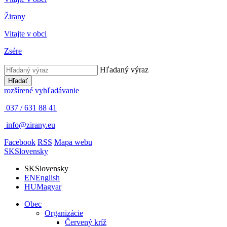
Žirany
Vitajte v obci
Zsére
Hľadaný výraz
Hľadať
rozšírené vyhľadávanie
037 / 631 88 41
info@zirany.eu
Facebook
RSS
Mapa webu
SK
Slovensky
SK
Slovensky
EN
English
HU
Magyar
Obec
Organizácie
Červený kríž