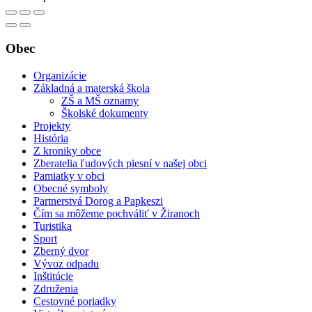
Obec
Organizácie
Základná a materská škola
ZŠ a MŠ oznamy
Školské dokumenty
Projekty
História
Z kroniky obce
Zberatelia ľudových piesní v našej obci
Pamiatky v obci
Obecné symboly
Partnerstvá Dorog a Papkeszi
Čím sa môžeme pochváliť v Žiranoch
Turistika
Sport
Zberný dvor
Vývoz odpadu
Inštitúcie
Združenia
Cestovné poriadky