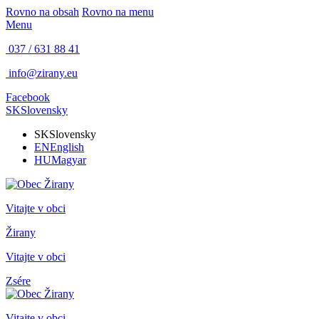
Rovno na obsah
Rovno na menu
Menu
037 / 631 88 41
info@zirany.eu
Facebook
SK
Slovensky
SK
Slovensky
EN
English
HU
Magyar
Vitajte v obci
Žirany
Vitajte v obci
Zsére
Vitajte v obci