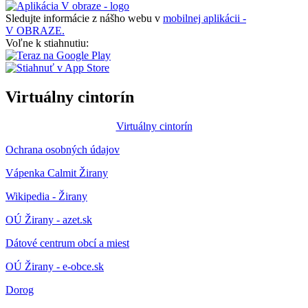
Sledujte informácie z nášho webu v
mobilnej aplikácii -
V OBRAZE.
Voľne k stiahnutiu:
Virtuálny cintorín
Virtuálny cintorín
Ochrana osobných údajov
Vápenka Calmit Žirany
Wikipedia - Žirany
OÚ Žirany - azet.sk
Dátové centrum obcí a miest
OÚ Žirany - e-obce.sk
Dorog