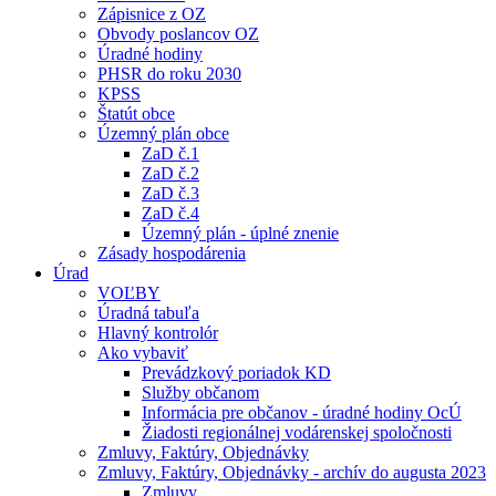
Zápisnice z OZ
Obvody poslancov OZ
Úradné hodiny
PHSR do roku 2030
KPSS
Štatút obce
Územný plán obce
ZaD č.1
ZaD č.2
ZaD č.3
ZaD č.4
Územný plán - úplné znenie
Zásady hospodárenia
Úrad
VOĽBY
Úradná tabuľa
Hlavný kontrolór
Ako vybaviť
Prevádzkový poriadok KD
Služby občanom
Informácia pre občanov - úradné hodiny OcÚ
Žiadosti regionálnej vodárenskej spoločnosti
Zmluvy, Faktúry, Objednávky
Zmluvy, Faktúry, Objednávky - archív do augusta 2023
Zmluvy