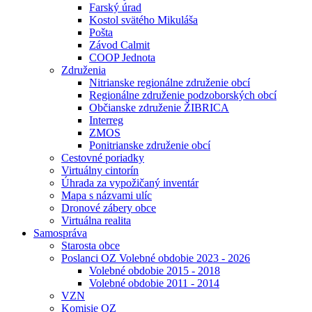
Farský úrad
Kostol svätého Mikuláša
Pošta
Závod Calmit
COOP Jednota
Združenia
Nitrianske regionálne združenie obcí
Regionálne združenie podzoborských obcí
Občianske združenie ŽIBRICA
Interreg
ZMOS
Ponitrianske združenie obcí
Cestovné poriadky
Virtuálny cintorín
Úhrada za vypožičaný inventár
Mapa s názvami ulíc
Dronové zábery obce
Virtuálna realita
Samospráva
Starosta obce
Poslanci OZ Volebné obdobie 2023 - 2026
Volebné obdobie 2015 - 2018
Volebné obdobie 2011 - 2014
VZN
Komisie OZ