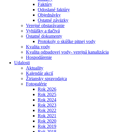
Faktúry
Odoslané faktúry
Objednávky
Ostatné záväzky
Verejné obstarávanie
Vyhlášky a tlačivá
Ostatné dokumenty
Protokoly o skúške pitnej vody
Kvalita vody
Kvalita odpadovej vody- verejná kanalizácia
Hospodárenie
Udalosti
Aktuality
Kalendár akcií
Žiriansky spravodajca
Fotogalérie
Rok 2026
Rok 2025
Rok 2024
Rok 2023
Rok 2022
Rok 2021
Rok 2020
Rok 2019
Rok 2018