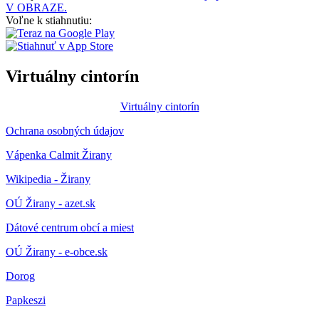
V OBRAZE.
Voľne k stiahnutiu:
Virtuálny cintorín
Virtuálny cintorín
Ochrana osobných údajov
Vápenka Calmit Žirany
Wikipedia - Žirany
OÚ Žirany - azet.sk
Dátové centrum obcí a miest
OÚ Žirany - e-obce.sk
Dorog
Papkeszi