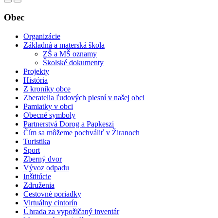
Obec
Organizácie
Základná a materská škola
ZŠ a MŠ oznamy
Školské dokumenty
Projekty
História
Z kroniky obce
Zberatelia ľudových piesní v našej obci
Pamiatky v obci
Obecné symboly
Partnerstvá Dorog a Papkeszi
Čím sa môžeme pochváliť v Žiranoch
Turistika
Sport
Zberný dvor
Vývoz odpadu
Inštitúcie
Združenia
Cestovné poriadky
Virtuálny cintorín
Úhrada za vypožičaný inventár