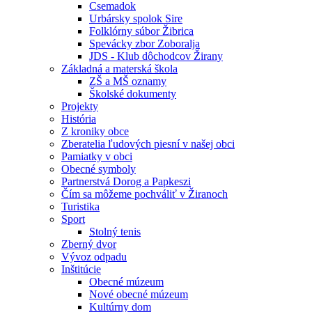
Csemadok
Urbársky spolok Sire
Folklórny súbor Žibrica
Spevácky zbor Zoboralja
JDS - Klub dôchodcov Žirany
Základná a materská škola
ZŠ a MŠ oznamy
Školské dokumenty
Projekty
História
Z kroniky obce
Zberatelia ľudových piesní v našej obci
Pamiatky v obci
Obecné symboly
Partnerstvá Dorog a Papkeszi
Čím sa môžeme pochváliť v Žiranoch
Turistika
Sport
Stolný tenis
Zberný dvor
Vývoz odpadu
Inštitúcie
Obecné múzeum
Nové obecné múzeum
Kultúrny dom