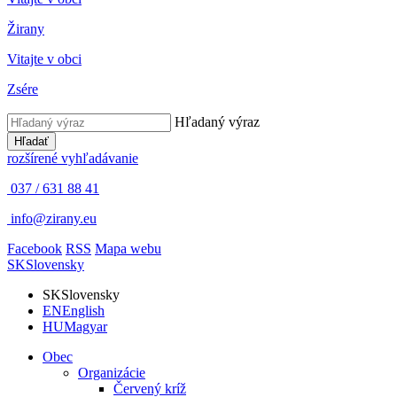
Žirany
Vitajte v obci
Zsére
Hľadaný výraz
Hľadať
rozšírené vyhľadávanie
037 / 631 88 41
info@zirany.eu
Facebook
RSS
Mapa webu
SK
Slovensky
SK
Slovensky
EN
English
HU
Magyar
Obec
Organizácie
Červený kríž