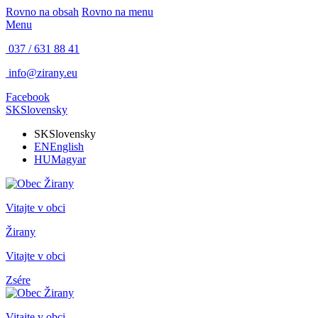
Rovno na obsah
Rovno na menu
Menu
037 / 631 88 41
info@zirany.eu
Facebook
SK
Slovensky
SK
Slovensky
EN
English
HU
Magyar
Vitajte v obci
Žirany
Vitajte v obci
Zsére
Vitajte v obci