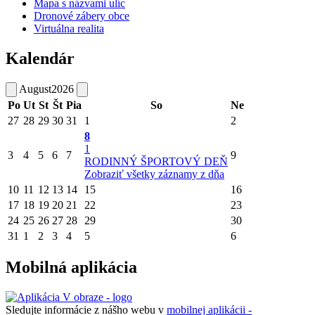
Mapa s názvami ulíc
Dronové zábery obce
Virtuálna realita
Kalendár
August
2026
Po
Ut
St
Št
Pia
So
Ne
27
28
29
30
31
1
2
8
1
3
4
5
6
7
9
RODINNÝ ŠPORTOVÝ DEŇ
Zobraziť všetky záznamy z dňa
10
11
12
13
14
15
16
17
18
19
20
21
22
23
24
25
26
27
28
29
30
31
1
2
3
4
5
6
Mobilná aplikácia
Sledujte informácie z nášho webu v
mobilnej aplikácii -