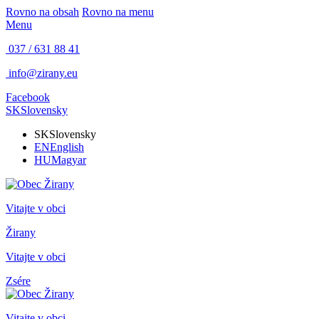
Rovno na obsah
Rovno na menu
Menu
037 / 631 88 41
info@zirany.eu
Facebook
SK
Slovensky
SK
Slovensky
EN
English
HU
Magyar
Vitajte v obci
Žirany
Vitajte v obci
Zsére
Vitajte v obci