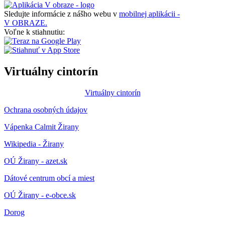
Sledujte informácie z nášho webu v
mobilnej aplikácii -
V OBRAZE.
Voľne k stiahnutiu:
Virtuálny cintorín
Virtuálny cintorín
Ochrana osobných údajov
Vápenka Calmit Žirany
Wikipedia - Žirany
OÚ Žirany - azet.sk
Dátové centrum obcí a miest
OÚ Žirany - e-obce.sk
Dorog