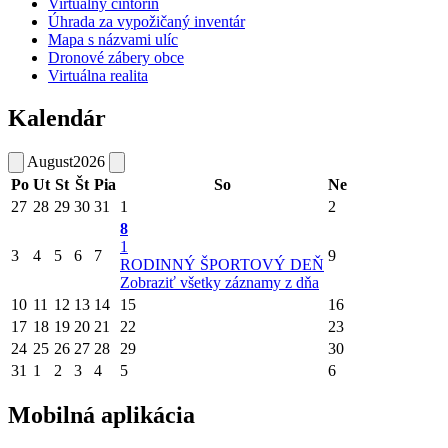
Virtuálny cintorín
Úhrada za vypožičaný inventár
Mapa s názvami ulíc
Dronové zábery obce
Virtuálna realita
Kalendár
August
2026
Po
Ut
St
Št
Pia
So
Ne
27
28
29
30
31
1
2
8
1
3
4
5
6
7
9
RODINNÝ ŠPORTOVÝ DEŇ
Zobraziť všetky záznamy z dňa
10
11
12
13
14
15
16
17
18
19
20
21
22
23
24
25
26
27
28
29
30
31
1
2
3
4
5
6
Mobilná aplikácia