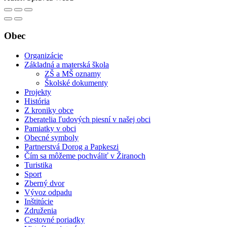
Obec
Organizácie
Základná a materská škola
ZŠ a MŠ oznamy
Školské dokumenty
Projekty
História
Z kroniky obce
Zberatelia ľudových piesní v našej obci
Pamiatky v obci
Obecné symboly
Partnerstvá Dorog a Papkeszi
Čím sa môžeme pochváliť v Žiranoch
Turistika
Sport
Zberný dvor
Vývoz odpadu
Inštitúcie
Združenia
Cestovné poriadky