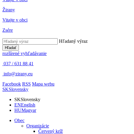
Žirany
Vitajte v obci
Zsére
Hľadaný výraz
Hľadať
rozšírené vyhľadávanie
037 / 631 88 41
info@zirany.eu
Facebook
RSS
Mapa webu
SK
Slovensky
SK
Slovensky
EN
English
HU
Magyar
Obec
Organizácie
Červený kríž