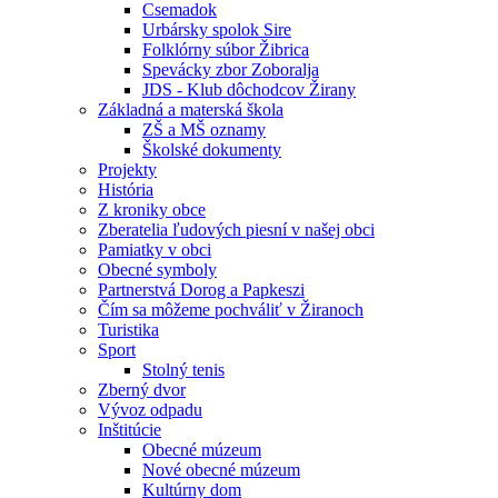
Csemadok
Urbársky spolok Sire
Folklórny súbor Žibrica
Spevácky zbor Zoboralja
JDS - Klub dôchodcov Žirany
Základná a materská škola
ZŠ a MŠ oznamy
Školské dokumenty
Projekty
História
Z kroniky obce
Zberatelia ľudových piesní v našej obci
Pamiatky v obci
Obecné symboly
Partnerstvá Dorog a Papkeszi
Čím sa môžeme pochváliť v Žiranoch
Turistika
Sport
Stolný tenis
Zberný dvor
Vývoz odpadu
Inštitúcie
Obecné múzeum
Nové obecné múzeum
Kultúrny dom