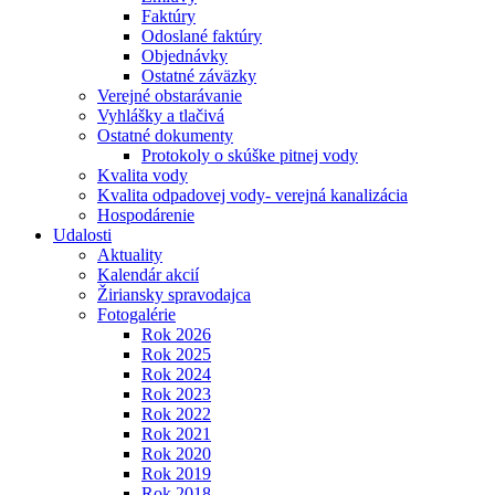
Faktúry
Odoslané faktúry
Objednávky
Ostatné záväzky
Verejné obstarávanie
Vyhlášky a tlačivá
Ostatné dokumenty
Protokoly o skúške pitnej vody
Kvalita vody
Kvalita odpadovej vody- verejná kanalizácia
Hospodárenie
Udalosti
Aktuality
Kalendár akcií
Žiriansky spravodajca
Fotogalérie
Rok 2026
Rok 2025
Rok 2024
Rok 2023
Rok 2022
Rok 2021
Rok 2020
Rok 2019
Rok 2018