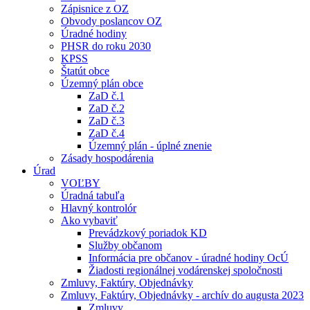
Zápisnice z OZ
Obvody poslancov OZ
Úradné hodiny
PHSR do roku 2030
KPSS
Štatút obce
Územný plán obce
ZaD č.1
ZaD č.2
ZaD č.3
ZaD č.4
Územný plán - úplné znenie
Zásady hospodárenia
Úrad
VOĽBY
Úradná tabuľa
Hlavný kontrolór
Ako vybaviť
Prevádzkový poriadok KD
Služby občanom
Informácia pre občanov - úradné hodiny OcÚ
Žiadosti regionálnej vodárenskej spoločnosti
Zmluvy, Faktúry, Objednávky
Zmluvy, Faktúry, Objednávky - archív do augusta 2023
Zmluvy