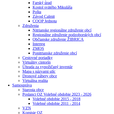
Farský úrad
Kostol svätého Mikuláša
Pošta
Závod Calmit
COOP Jednota
Združenia
Nitrianske regionálne združenie obcí
Regionálne združenie podzoborských obcí
Občianske združenie ŽIBRICA
Interreg
ZMOS
Ponitrianske združenie obcí
Cestovné poriadky
Virtuálny cintorín
Úhrada za vypožičaný inventár
Mapa s názvami ulíc
Dronové zábery obce
Virtuálna realita
Samospráva
Starosta obce
Poslanci OZ Volebné obdobie 2023 - 2026
Volebné obdobie 2015 - 2018
Volebné obdobie 2011 - 2014
VZN
Komisie OZ