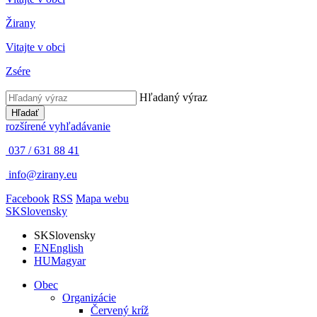
Žirany
Vitajte v obci
Zsére
Hľadaný výraz
Hľadať
rozšírené vyhľadávanie
037 / 631 88 41
info@zirany.eu
Facebook
RSS
Mapa webu
SK
Slovensky
SK
Slovensky
EN
English
HU
Magyar
Obec
Organizácie
Červený kríž