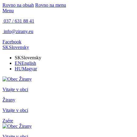
Rovno na obsah
Rovno na menu
Menu
037 / 631 88 41
info@zirany.eu
Facebook
SK
Slovensky
SK
Slovensky
EN
English
HU
Magyar
Vitajte v obci
Žirany
Vitajte v obci
Zsére
Vitajte v obci