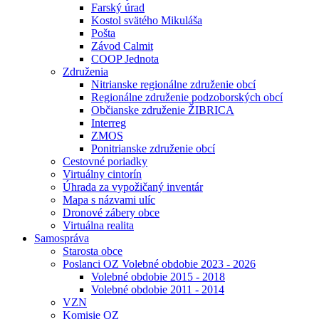
Farský úrad
Kostol svätého Mikuláša
Pošta
Závod Calmit
COOP Jednota
Združenia
Nitrianske regionálne združenie obcí
Regionálne združenie podzoborských obcí
Občianske združenie ŽIBRICA
Interreg
ZMOS
Ponitrianske združenie obcí
Cestovné poriadky
Virtuálny cintorín
Úhrada za vypožičaný inventár
Mapa s názvami ulíc
Dronové zábery obce
Virtuálna realita
Samospráva
Starosta obce
Poslanci OZ Volebné obdobie 2023 - 2026
Volebné obdobie 2015 - 2018
Volebné obdobie 2011 - 2014
VZN
Komisie OZ