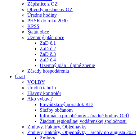
Zápisnice z OZ
Obvody poslancov OZ
Úradné hodiny
PHSR do roku 2030
KPSS
Štatút obce
Územný plán obce
ZaD č.1
ZaD č.2
ZaD č.3
ZaD č.4
Územný plán - úplné znenie
Zásady hospodárenia
Úrad
VOĽBY
Úradná tabuľa
Hlavný kontrolór
Ako vybaviť
Prevádzkový poriadok KD
Služby občanom
Informácia pre občanov - úradné hodiny OcÚ
Žiadosti regionálnej vodárenskej spoločnosti
Zmluvy, Faktúry, Objednávky
Zmluvy, Faktúry, Objednávky - archív do augusta 2023
Zmluvy