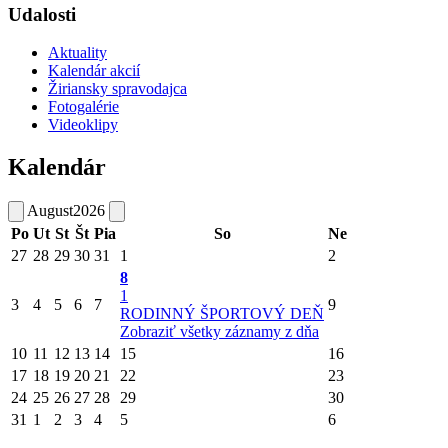
Udalosti
Aktuality
Kalendár akcií
Žiriansky spravodajca
Fotogalérie
Videoklipy
Kalendár
August
2026
Po
Ut
St
Št
Pia
So
Ne
27
28
29
30
31
1
2
8
1
3
4
5
6
7
9
RODINNÝ ŠPORTOVÝ DEŇ
Zobraziť všetky záznamy z dňa
10
11
12
13
14
15
16
17
18
19
20
21
22
23
24
25
26
27
28
29
30
31
1
2
3
4
5
6