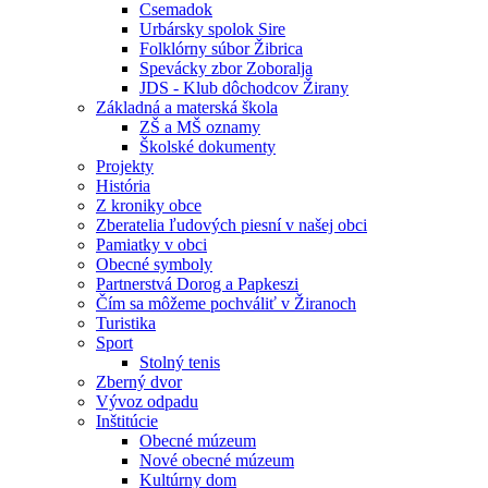
Csemadok
Urbársky spolok Sire
Folklórny súbor Žibrica
Spevácky zbor Zoboralja
JDS - Klub dôchodcov Žirany
Základná a materská škola
ZŠ a MŠ oznamy
Školské dokumenty
Projekty
História
Z kroniky obce
Zberatelia ľudových piesní v našej obci
Pamiatky v obci
Obecné symboly
Partnerstvá Dorog a Papkeszi
Čím sa môžeme pochváliť v Žiranoch
Turistika
Sport
Stolný tenis
Zberný dvor
Vývoz odpadu
Inštitúcie
Obecné múzeum
Nové obecné múzeum
Kultúrny dom