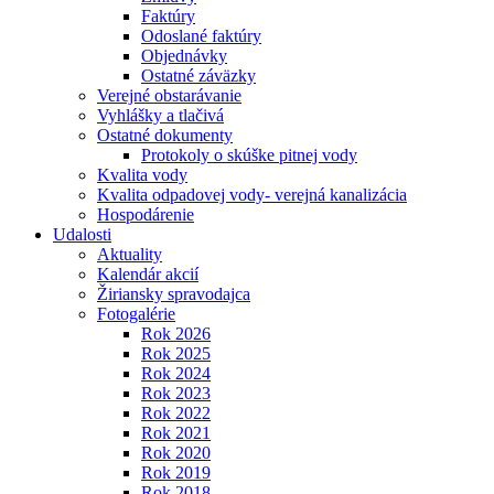
Faktúry
Odoslané faktúry
Objednávky
Ostatné záväzky
Verejné obstarávanie
Vyhlášky a tlačivá
Ostatné dokumenty
Protokoly o skúške pitnej vody
Kvalita vody
Kvalita odpadovej vody- verejná kanalizácia
Hospodárenie
Udalosti
Aktuality
Kalendár akcií
Žiriansky spravodajca
Fotogalérie
Rok 2026
Rok 2025
Rok 2024
Rok 2023
Rok 2022
Rok 2021
Rok 2020
Rok 2019
Rok 2018