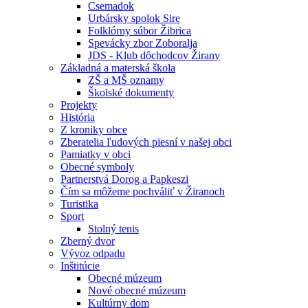
Csemadok
Urbársky spolok Sire
Folklórny súbor Žibrica
Spevácky zbor Zoboralja
JDS - Klub dôchodcov Žirany
Základná a materská škola
ZŠ a MŠ oznamy
Školské dokumenty
Projekty
História
Z kroniky obce
Zberatelia ľudových piesní v našej obci
Pamiatky v obci
Obecné symboly
Partnerstvá Dorog a Papkeszi
Čím sa môžeme pochváliť v Žiranoch
Turistika
Sport
Stolný tenis
Zberný dvor
Vývoz odpadu
Inštitúcie
Obecné múzeum
Nové obecné múzeum
Kultúrny dom