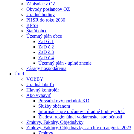
Zápisnice z OZ
Obvody poslancov OZ
Úradné hodiny
PHSR do roku 2030
KPSS
Štatút obce
Územný plán obce
ZaD č.1
ZaD č.2
ZaD č.3
ZaD č.4
Územný plán - úplné znenie
Zásady hospodárenia
Úrad
VOĽBY
Úradná tabuľa
Hlavný kontrolór
Ako vybaviť
Prevádzkový poriadok KD
Služby občanom
Informácia pre občanov - úradné hodiny OcÚ
Žiadosti regionálnej vodárenskej spoločnosti
Zmluvy, Faktúry, Objednávky
Zmluvy, Faktúry, Objednávky - archív do augusta 2023
Zmluvy