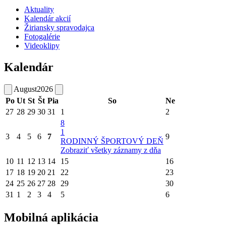
Aktuality
Kalendár akcií
Žiriansky spravodajca
Fotogalérie
Videoklipy
Kalendár
August
2026
Po
Ut
St
Št
Pia
So
Ne
27
28
29
30
31
1
2
8
1
3
4
5
6
7
9
RODINNÝ ŠPORTOVÝ DEŇ
Zobraziť všetky záznamy z dňa
10
11
12
13
14
15
16
17
18
19
20
21
22
23
24
25
26
27
28
29
30
31
1
2
3
4
5
6
Mobilná aplikácia