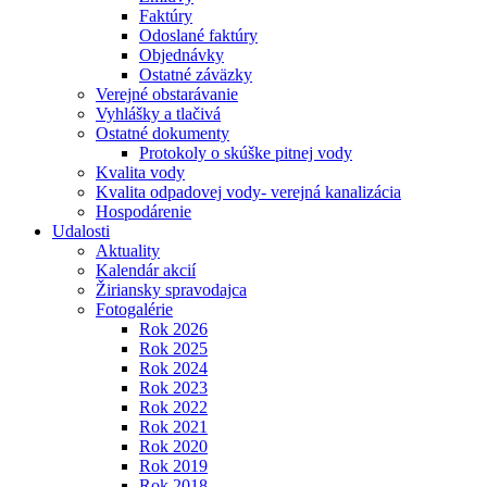
Faktúry
Odoslané faktúry
Objednávky
Ostatné záväzky
Verejné obstarávanie
Vyhlášky a tlačivá
Ostatné dokumenty
Protokoly o skúške pitnej vody
Kvalita vody
Kvalita odpadovej vody- verejná kanalizácia
Hospodárenie
Udalosti
Aktuality
Kalendár akcií
Žiriansky spravodajca
Fotogalérie
Rok 2026
Rok 2025
Rok 2024
Rok 2023
Rok 2022
Rok 2021
Rok 2020
Rok 2019
Rok 2018