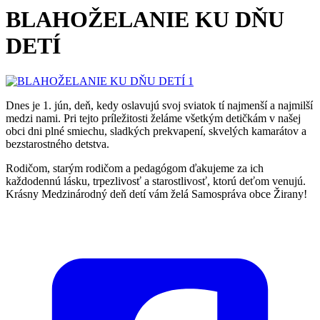
BLAHOŽELANIE KU DŇU
DETÍ
Dnes je 1. jún, deň, kedy oslavujú svoj sviatok tí najmenší a najmilší
medzi nami. Pri tejto príležitosti želáme všetkým detičkám v našej
obci dni plné smiechu, sladkých prekvapení, skvelých kamarátov a
bezstarostného detstva.
Rodičom, starým rodičom a pedagógom ďakujeme za ich
každodennú lásku, trpezlivosť a starostlivosť, ktorú deťom venujú.
Krásny Medzinárodný deň detí vám želá Samospráva obce Žirany!