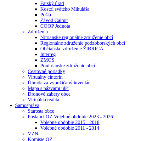
Farský úrad
Kostol svätého Mikuláša
Pošta
Závod Calmit
COOP Jednota
Združenia
Nitrianske regionálne združenie obcí
Regionálne združenie podzoborských obcí
Občianske združenie ŽIBRICA
Interreg
ZMOS
Ponitrianske združenie obcí
Cestovné poriadky
Virtuálny cintorín
Úhrada za vypožičaný inventár
Mapa s názvami ulíc
Dronové zábery obce
Virtuálna realita
Samospráva
Starosta obce
Poslanci OZ Volebné obdobie 2023 - 2026
Volebné obdobie 2015 - 2018
Volebné obdobie 2011 - 2014
VZN
Komisie OZ