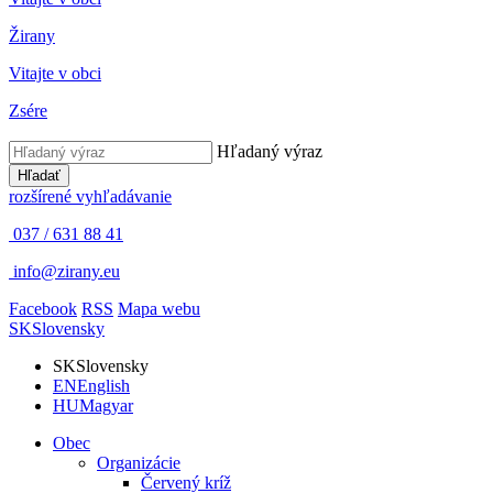
Žirany
Vitajte v obci
Zsére
Hľadaný výraz
Hľadať
rozšírené vyhľadávanie
037 / 631 88 41
info@zirany.eu
Facebook
RSS
Mapa webu
SK
Slovensky
SK
Slovensky
EN
English
HU
Magyar
Obec
Organizácie
Červený kríž