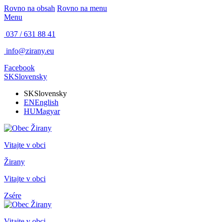
Rovno na obsah
Rovno na menu
Menu
037 / 631 88 41
info@zirany.eu
Facebook
SK
Slovensky
SK
Slovensky
EN
English
HU
Magyar
Vitajte v obci
Žirany
Vitajte v obci
Zsére
Vitajte v obci