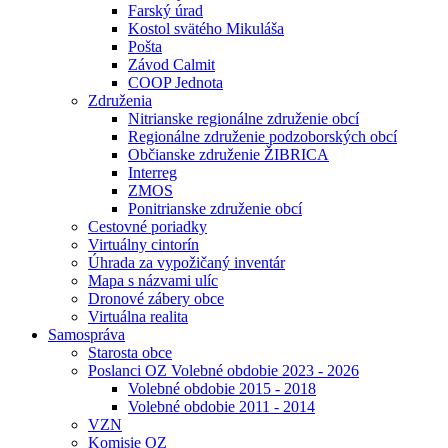
Farský úrad
Kostol svätého Mikuláša
Pošta
Závod Calmit
COOP Jednota
Združenia
Nitrianske regionálne združenie obcí
Regionálne združenie podzoborských obcí
Občianske združenie ŽIBRICA
Interreg
ZMOS
Ponitrianske združenie obcí
Cestovné poriadky
Virtuálny cintorín
Úhrada za vypožičaný inventár
Mapa s názvami ulíc
Dronové zábery obce
Virtuálna realita
Samospráva
Starosta obce
Poslanci OZ Volebné obdobie 2023 - 2026
Volebné obdobie 2015 - 2018
Volebné obdobie 2011 - 2014
VZN
Komisie OZ