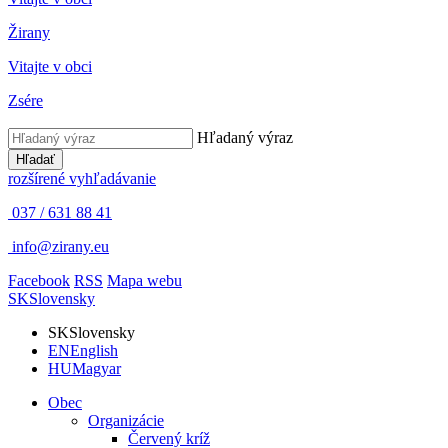
Žirany
Vitajte v obci
Zsére
Hľadaný výraz
Hľadať
rozšírené vyhľadávanie
037 / 631 88 41
info@zirany.eu
Facebook
RSS
Mapa webu
SK
Slovensky
SK
Slovensky
EN
English
HU
Magyar
Obec
Organizácie
Červený kríž