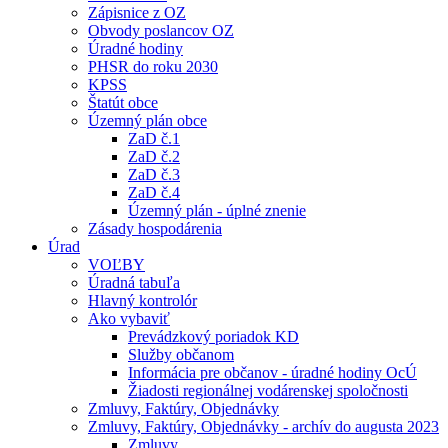
Zápisnice z OZ
Obvody poslancov OZ
Úradné hodiny
PHSR do roku 2030
KPSS
Štatút obce
Územný plán obce
ZaD č.1
ZaD č.2
ZaD č.3
ZaD č.4
Územný plán - úplné znenie
Zásady hospodárenia
Úrad
VOĽBY
Úradná tabuľa
Hlavný kontrolór
Ako vybaviť
Prevádzkový poriadok KD
Služby občanom
Informácia pre občanov - úradné hodiny OcÚ
Žiadosti regionálnej vodárenskej spoločnosti
Zmluvy, Faktúry, Objednávky
Zmluvy, Faktúry, Objednávky - archív do augusta 2023
Zmluvy