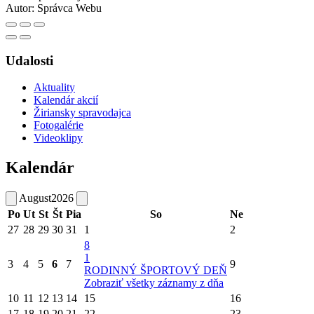
Autor:
Správca Webu
Udalosti
Aktuality
Kalendár akcií
Žiriansky spravodajca
Fotogalérie
Videoklipy
Kalendár
August
2026
Po
Ut
St
Št
Pia
So
Ne
27
28
29
30
31
1
2
8
1
3
4
5
6
7
9
RODINNÝ ŠPORTOVÝ DEŇ
Zobraziť všetky záznamy z dňa
10
11
12
13
14
15
16
17
18
19
20
21
22
23