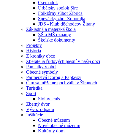
Csemadok
Urbársky spolok Sire
Folklórny súbor Žibrica
Spevácky zbor Zoboralja
JDS - Klub dôchodcov Žirany
Základná a materská škola
ZŠ a MŠ oznamy
Školské dokumenty
Projekty
História
Z kroniky obce
Zberatelia ľudových piesní v našej obci
Pamiatky v obci
Obecné symboly
Partnerstvá Dorog a Papkeszi
Čím sa môžeme pochváliť v Žiranoch
Turistika
Sport
Stolný tenis
Zberný dvor
Vývoz odpadu
Inštitúcie
Obecné múzeum
Nové obecné múzeum
Kultúrny dom