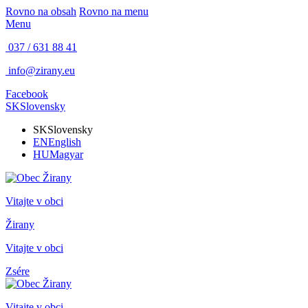
Rovno na obsah
Rovno na menu
Menu
037 / 631 88 41
info@zirany.eu
Facebook
SK
Slovensky
SK
Slovensky
EN
English
HU
Magyar
Vitajte v obci
Žirany
Vitajte v obci
Zsére
Vitajte v obci