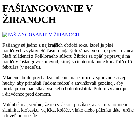
FAŠIANGOVANIE V
ŽIRANOCH
Fašiangy sú jedno z najkrajších období roka, ktoré je plné
tradičných zvykov. Sú časom bujarých zábav, veselia, spevu a tanca.
Naši mládenci z Folklórneho súboru Žibrica sa opäť pripravujú na
tradičný fašiangový sprievod, ktorý sa tento rok bude konať dňa 15.
februára (v nedeľu).
Mládenci budú prechádzať ulicami našej obce v sprievode živej
hudby, aby prinášali ľuďom radosť a zavinšovali gazdinej, aby
úroda pekne narástla a všetkého bolo dostatok. Potom vytancujú
i dievčence pred domom.
Milí občania, veríme, že ich s láskou privítate, a ak im za odmenu
slaninku, klobásku, vajíčka, koláče, vínko alebo pálenku dáte, určite
ich veľmi potešíte.