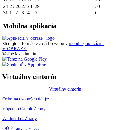
24
25
26
27
28
29
30
31
1
2
3
4
5
6
Mobilná aplikácia
Sledujte informácie z nášho webu v
mobilnej aplikácii -
V OBRAZE.
Voľne k stiahnutiu:
Virtuálny cintorín
Virtuálny cintorín
Ochrana osobných údajov
Vápenka Calmit Žirany
Wikipedia - Žirany
OÚ Žirany - azet.sk