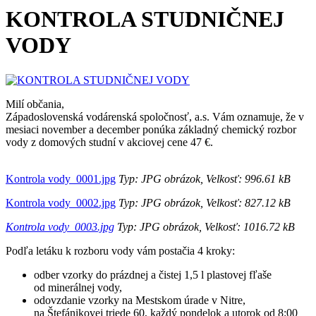
KONTROLA STUDNIČNEJ
VODY
Milí občania,
Západoslovenská vodárenská spoločnosť, a.s. Vám oznamuje, že v
mesiaci november a december ponúka základný chemický rozbor
vody z domových studní v akciovej cene 47 €.
Kontrola vody_0001.jpg
Typ: JPG obrázok, Velkosť: 996.61 kB
Kontrola vody_0002.jpg
Typ: JPG obrázok, Velkosť: 827.12 kB
Kontrola vody_0003.jpg
Typ: JPG obrázok, Velkosť: 1016.72 kB
Podľa letáku k rozboru vody vám postačia 4 kroky:
odber vzorky do prázdnej a čistej 1,5 l plastovej fľaše
od minerálnej vody,
odovzdanie vzorky na Mestskom úrade v Nitre,
na Štefánikovej triede 60, každý pondelok a utorok od 8:00