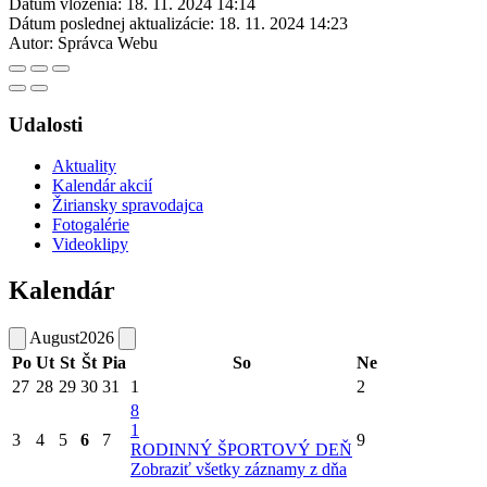
Dátum vloženia:
18. 11. 2024 14:14
Dátum poslednej aktualizácie:
18. 11. 2024 14:23
Autor:
Správca Webu
Udalosti
Aktuality
Kalendár akcií
Žiriansky spravodajca
Fotogalérie
Videoklipy
Kalendár
August
2026
Po
Ut
St
Št
Pia
So
Ne
27
28
29
30
31
1
2
8
1
3
4
5
6
7
9
RODINNÝ ŠPORTOVÝ DEŇ
Zobraziť všetky záznamy z dňa