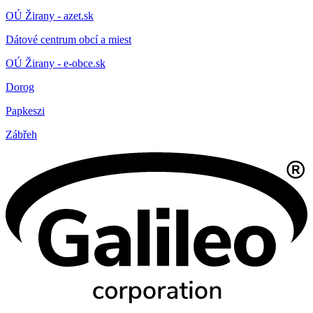
OÚ Žirany - azet.sk
Dátové centrum obcí a miest
OÚ Žirany - e-obce.sk
Dorog
Papkeszi
Zábřeh