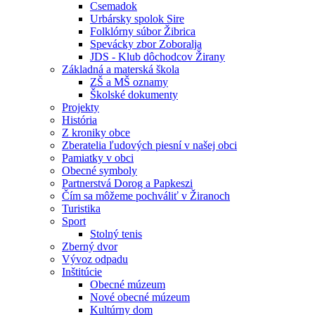
Csemadok
Urbársky spolok Sire
Folklórny súbor Žibrica
Spevácky zbor Zoboralja
JDS - Klub dôchodcov Žirany
Základná a materská škola
ZŠ a MŠ oznamy
Školské dokumenty
Projekty
História
Z kroniky obce
Zberatelia ľudových piesní v našej obci
Pamiatky v obci
Obecné symboly
Partnerstvá Dorog a Papkeszi
Čím sa môžeme pochváliť v Žiranoch
Turistika
Sport
Stolný tenis
Zberný dvor
Vývoz odpadu
Inštitúcie
Obecné múzeum
Nové obecné múzeum
Kultúrny dom