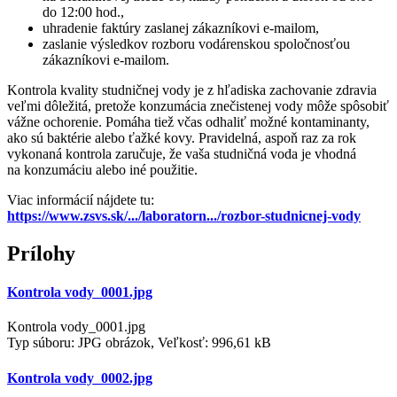
do 12:00 hod.,
uhradenie faktúry zaslanej zákazníkovi e-mailom,
zaslanie výsledkov rozboru vodárenskou spoločnosťou
zákazníkovi e-mailom.
Kontrola kvality studničnej vody je z hľadiska zachovanie zdravia
veľmi dôležitá, pretože konzumácia znečistenej vody môže spôsobiť
vážne ochorenie. Pomáha tiež včas odhaliť možné kontaminanty,
ako sú baktérie alebo ťažké kovy. Pravidelná, aspoň raz za rok
vykonaná kontrola zaručuje, že vaša studničná voda je vhodná
na konzumáciu alebo iné použitie.
Viac informácií nájdete tu:
https://www.zsvs.sk/.../laboratorn.../rozbor-studnicnej-vody
Prílohy
Kontrola vody_0001.jpg
Kontrola vody_0001.jpg
Typ súboru: JPG obrázok, Veľkosť: 996,61 kB
Kontrola vody_0002.jpg