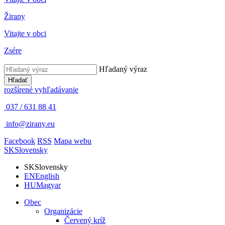
Žirany
Vitajte v obci
Zsére
Hľadaný výraz
Hľadať
rozšírené vyhľadávanie
037 / 631 88 41
info@zirany.eu
Facebook
RSS
Mapa webu
SK
Slovensky
SK
Slovensky
EN
English
HU
Magyar
Obec
Organizácie
Červený kríž