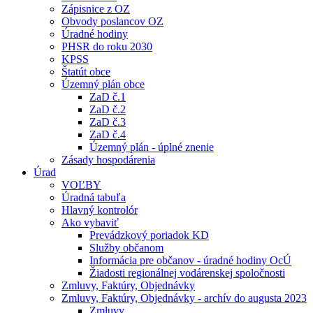
Zápisnice z OZ
Obvody poslancov OZ
Úradné hodiny
PHSR do roku 2030
KPSS
Štatút obce
Územný plán obce
ZaD č.1
ZaD č.2
ZaD č.3
ZaD č.4
Územný plán - úplné znenie
Zásady hospodárenia
Úrad
VOĽBY
Úradná tabuľa
Hlavný kontrolór
Ako vybaviť
Prevádzkový poriadok KD
Služby občanom
Informácia pre občanov - úradné hodiny OcÚ
Žiadosti regionálnej vodárenskej spoločnosti
Zmluvy, Faktúry, Objednávky
Zmluvy, Faktúry, Objednávky - archív do augusta 2023
Zmluvy