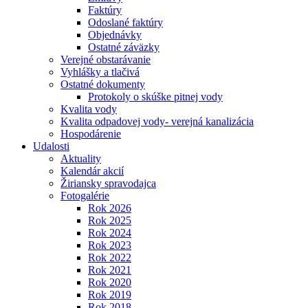
Faktúry
Odoslané faktúry
Objednávky
Ostatné záväzky
Verejné obstarávanie
Vyhlášky a tlačivá
Ostatné dokumenty
Protokoly o skúške pitnej vody
Kvalita vody
Kvalita odpadovej vody- verejná kanalizácia
Hospodárenie
Udalosti
Aktuality
Kalendár akcií
Žiriansky spravodajca
Fotogalérie
Rok 2026
Rok 2025
Rok 2024
Rok 2023
Rok 2022
Rok 2021
Rok 2020
Rok 2019
Rok 2018