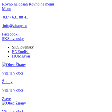
Rovno na obsah
Rovno na menu
Menu
037 / 631 88 41
info@zirany.eu
Facebook
SK
Slovensky
SK
Slovensky
EN
English
HU
Magyar
Vitajte v obci
Žirany
Vitajte v obci
Zsére
Vitajte v obci