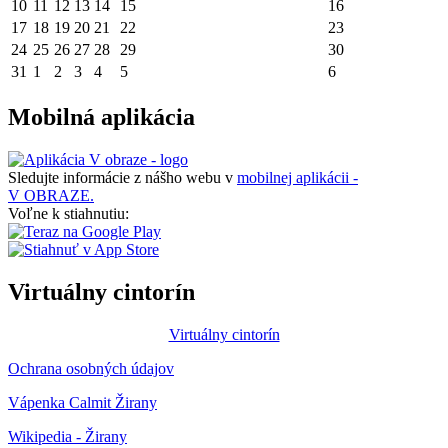
10
11
12
13
14
15
16
17
18
19
20
21
22
23
24
25
26
27
28
29
30
31
1
2
3
4
5
6
Mobilná aplikácia
Sledujte informácie z nášho webu v
mobilnej aplikácii -
V OBRAZE.
Voľne k stiahnutiu:
Virtuálny cintorín
Virtuálny cintorín
Ochrana osobných údajov
Vápenka Calmit Žirany
Wikipedia - Žirany