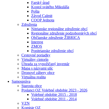
Farský úrad
Kostol svätého Mikuláša
Pošta
Závod Calmit
COOP Jednota
Združenia
Nitrianske regionálne združenie obcí
Regionálne združenie podzoborských obcí
Občianske združenie ŽIBRICA
Interreg
ZMOS
Ponitrianske združenie obcí
Cestovné poriadky
Virtuálny cintorín
Úhrada za vypožičaný inventár
Mapa s názvami ulíc
Dronové zábery obce
Virtuálna realita
Samospráva
Starosta obce
Poslanci OZ Volebné obdobie 2023 - 2026
Volebné obdobie 2015 - 2018
Volebné obdobie 2011 - 2014
VZN
Komisie OZ