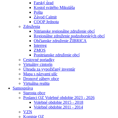
Farský úrad
Kostol svätého Mikuláša
Pošta
Závod Calmit
COOP Jednota
Združenia
Nitrianske regionálne združenie obcí
Regionálne združenie podzoborských obcí
Občianske združenie ŽIBRICA
Interreg
ZMOS
Ponitrianske združenie obcí
Cestovné poriadky
Virtuálny cintorín
Úhrada za vypožičaný inventár
Mapa s názvami ulíc
Dronové zábery obce
Virtuálna realita
Samospráva
Starosta obce
Poslanci OZ Volebné obdobie 2023 - 2026
Volebné obdobie 2015 - 2018
Volebné obdobie 2011 - 2014
VZN
Komisie OZ