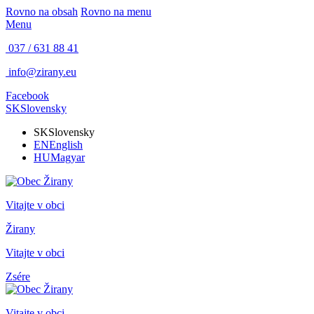
Rovno na obsah
Rovno na menu
Menu
037 / 631 88 41
info@zirany.eu
Facebook
SK
Slovensky
SK
Slovensky
EN
English
HU
Magyar
Vitajte v obci
Žirany
Vitajte v obci
Zsére
Vitajte v obci