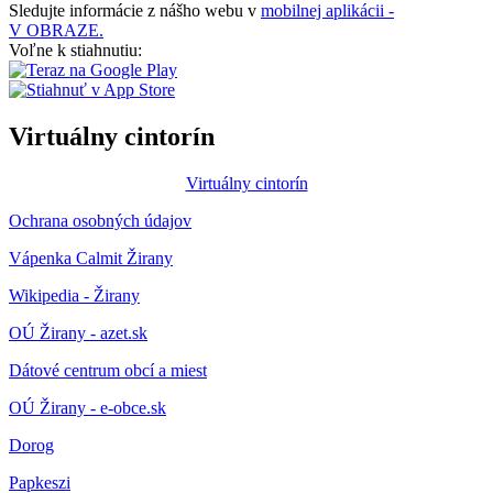
Sledujte informácie z nášho webu v
mobilnej aplikácii -
V OBRAZE.
Voľne k stiahnutiu:
Virtuálny cintorín
Virtuálny cintorín
Ochrana osobných údajov
Vápenka Calmit Žirany
Wikipedia - Žirany
OÚ Žirany - azet.sk
Dátové centrum obcí a miest
OÚ Žirany - e-obce.sk
Dorog
Papkeszi