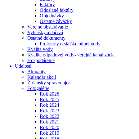
Faktúry
Odoslané faktúry
Objednávky
Ostatné záväzky
Verejné obstarávanie
Vyhlášky a tlačivá
Ostatné dokumenty
Protokoly o skúške pitnej vody
Kvalita vody
Kvalita odpadovej vody- verejná kanalizácia
Hospodárenie
Udalosti
Aktuality
Kalendár akcií
Žiriansky spravodajca
Fotogalérie
Rok 2026
Rok 2025
Rok 2024
Rok 2023
Rok 2022
Rok 2021
Rok 2020
Rok 2019
Rok 2018