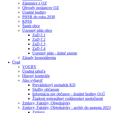
Zápisnice z OZ
Obvody poslancov OZ
Úradné hodiny
PHSR do roku 2030
KPSS
Štatút obce
Územný plán obce
ZaD č.1
ZaD č.2
ZaD č.3
ZaD č.4
Územný plán - úplné znenie
Zásady hospodárenia
Úrad
VOĽBY
Úradná tabuľa
Hlavný kontrolór
Ako vybaviť
Prevádzkový poriadok KD
Služby občanom
Informácia pre občanov - úradné hodiny OcÚ
Žiadosti regionálnej vodárenskej spoločnosti
Zmluvy, Faktúry, Objednávky
Zmluvy, Faktúry, Objednávky - archív do augusta 2023
Zmluvy