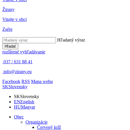
Žirany
Vitajte v obci
Zsére
Hľadaný výraz
Hľadať
rozšírené vyhľadávanie
037 / 631 88 41
info@zirany.eu
Facebook
RSS
Mapa webu
SK
Slovensky
SK
Slovensky
EN
English
HU
Magyar
Obec
Organizácie
Červený kríž