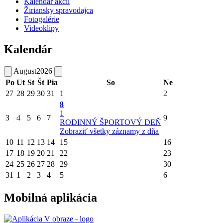
Kalendár akcií
Žiriansky spravodajca
Fotogalérie
Videoklipy
Kalendár
August
2026
Po
Ut
St
Št
Pia
So
Ne
27
28
29
30
31
1
2
8
1
3
4
5
6
7
9
RODINNÝ ŠPORTOVÝ DEŇ
Zobraziť všetky záznamy z dňa
10
11
12
13
14
15
16
17
18
19
20
21
22
23
24
25
26
27
28
29
30
31
1
2
3
4
5
6
Mobilná aplikácia