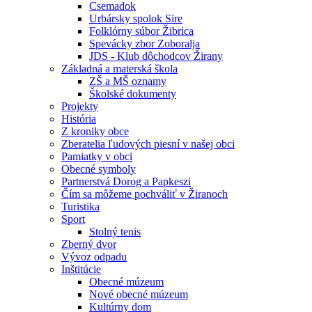
Csemadok
Urbársky spolok Sire
Folklórny súbor Žibrica
Spevácky zbor Zoboralja
JDS - Klub dôchodcov Žirany
Základná a materská škola
ZŠ a MŠ oznamy
Školské dokumenty
Projekty
História
Z kroniky obce
Zberatelia ľudových piesní v našej obci
Pamiatky v obci
Obecné symboly
Partnerstvá Dorog a Papkeszi
Čím sa môžeme pochváliť v Žiranoch
Turistika
Sport
Stolný tenis
Zberný dvor
Vývoz odpadu
Inštitúcie
Obecné múzeum
Nové obecné múzeum
Kultúrny dom