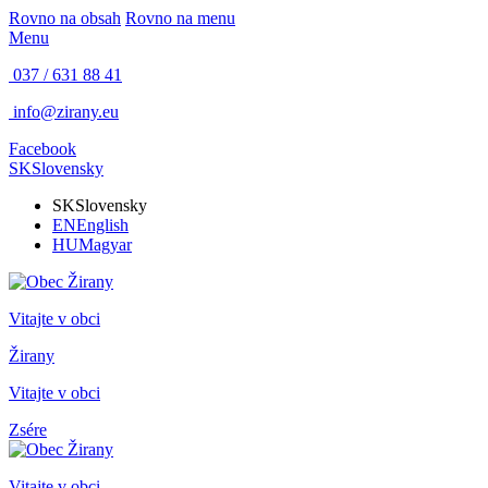
Rovno na obsah
Rovno na menu
Menu
037 / 631 88 41
info@zirany.eu
Facebook
SK
Slovensky
SK
Slovensky
EN
English
HU
Magyar
Vitajte v obci
Žirany
Vitajte v obci
Zsére
Vitajte v obci