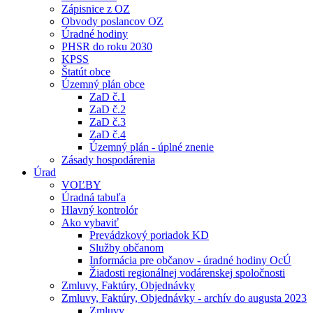
Zápisnice z OZ
Obvody poslancov OZ
Úradné hodiny
PHSR do roku 2030
KPSS
Štatút obce
Územný plán obce
ZaD č.1
ZaD č.2
ZaD č.3
ZaD č.4
Územný plán - úplné znenie
Zásady hospodárenia
Úrad
VOĽBY
Úradná tabuľa
Hlavný kontrolór
Ako vybaviť
Prevádzkový poriadok KD
Služby občanom
Informácia pre občanov - úradné hodiny OcÚ
Žiadosti regionálnej vodárenskej spoločnosti
Zmluvy, Faktúry, Objednávky
Zmluvy, Faktúry, Objednávky - archív do augusta 2023
Zmluvy