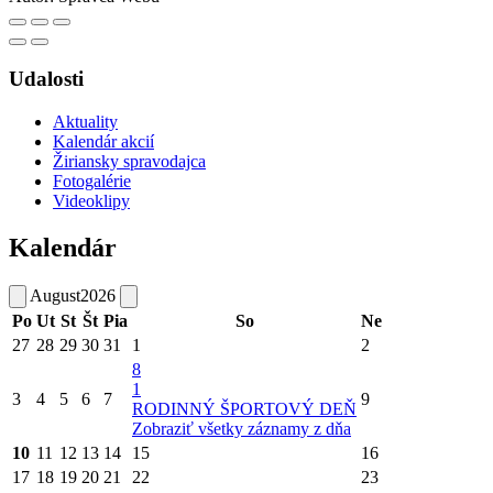
Udalosti
Aktuality
Kalendár akcií
Žiriansky spravodajca
Fotogalérie
Videoklipy
Kalendár
August
2026
Po
Ut
St
Št
Pia
So
Ne
27
28
29
30
31
1
2
8
1
3
4
5
6
7
9
RODINNÝ ŠPORTOVÝ DEŇ
Zobraziť všetky záznamy z dňa
10
11
12
13
14
15
16
17
18
19
20
21
22
23