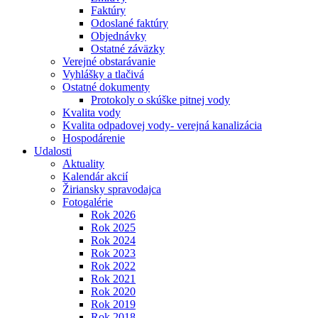
Faktúry
Odoslané faktúry
Objednávky
Ostatné záväzky
Verejné obstarávanie
Vyhlášky a tlačivá
Ostatné dokumenty
Protokoly o skúške pitnej vody
Kvalita vody
Kvalita odpadovej vody- verejná kanalizácia
Hospodárenie
Udalosti
Aktuality
Kalendár akcií
Žiriansky spravodajca
Fotogalérie
Rok 2026
Rok 2025
Rok 2024
Rok 2023
Rok 2022
Rok 2021
Rok 2020
Rok 2019
Rok 2018