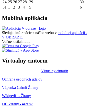
24
25
26
27
28
29
30
31
1
2
3
4
5
6
Mobilná aplikácia
Sledujte informácie z nášho webu v
mobilnej aplikácii -
V OBRAZE.
Voľne k stiahnutiu:
Virtuálny cintorín
Virtuálny cintorín
Ochrana osobných údajov
Vápenka Calmit Žirany
Wikipedia - Žirany
OÚ Žirany - azet.sk