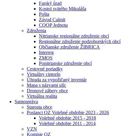
Farský úrad
Kostol svätého Mikuláša
Pošta
Závod Calmit
COOP Jednota
Združenia
Nitrianske regionálne združenie obcí
Regionálne združenie podzoborských obcí
Občianske združenie ŽIBRICA
Interreg
ZMOS
Ponitrianske združenie obcí
Cestovné poriadky
Virtuálny cintorín
Úhrada za vypožičaný inventár
Mapa s názvami ulíc
Dronové zábery obce
Virtuálna realita
Samospráva
Starosta obce
Poslanci OZ Volebné obdobie 2023 - 2026
Volebné obdobie 2015 - 2018
Volebné obdobie 2011 - 2014
VZN
Komisie OZ