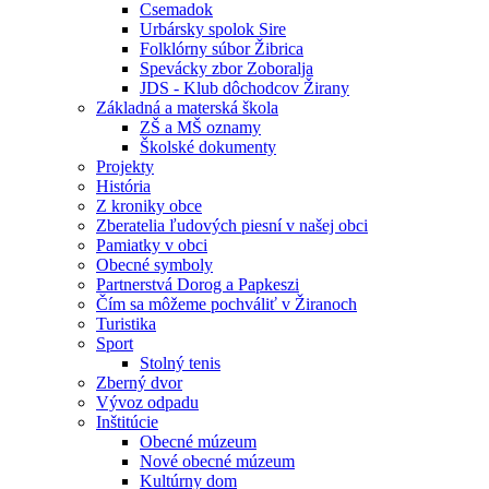
Csemadok
Urbársky spolok Sire
Folklórny súbor Žibrica
Spevácky zbor Zoboralja
JDS - Klub dôchodcov Žirany
Základná a materská škola
ZŠ a MŠ oznamy
Školské dokumenty
Projekty
História
Z kroniky obce
Zberatelia ľudových piesní v našej obci
Pamiatky v obci
Obecné symboly
Partnerstvá Dorog a Papkeszi
Čím sa môžeme pochváliť v Žiranoch
Turistika
Sport
Stolný tenis
Zberný dvor
Vývoz odpadu
Inštitúcie
Obecné múzeum
Nové obecné múzeum
Kultúrny dom