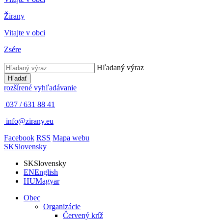
Žirany
Vitajte v obci
Zsére
Hľadaný výraz
Hľadať
rozšírené vyhľadávanie
037 / 631 88 41
info@zirany.eu
Facebook
RSS
Mapa webu
SK
Slovensky
SK
Slovensky
EN
English
HU
Magyar
Obec
Organizácie
Červený kríž