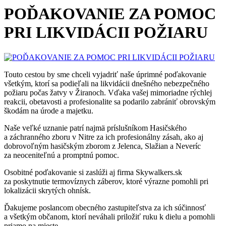
POĎAKOVANIE ZA POMOC
PRI LIKVIDÁCII POŽIARU
Touto cestou by sme chceli vyjadriť naše úprimné poďakovanie
všetkým, ktorí sa podieľali na likvidácii dnešného nebezpečného
požiaru počas žatvy v Žiranoch. Vďaka vašej mimoriadne rýchlej
reakcii, obetavosti a profesionalite sa podarilo zabrániť obrovským
škodám na úrode a majetku.
Naše veľké uznanie patrí najmä príslušníkom Hasičského
a záchranného zboru v Nitre za ich profesionálny zásah, ako aj
dobrovoľným hasičským zborom z Jelenca, Slažian a Neveríc
za neoceniteľnú a promptnú pomoc.
Osobitné poďakovanie si zaslúži aj firma Skywalkers.sk
za poskytnutie termovíznych záberov, ktoré výrazne pomohli pri
lokalizácii skrytých ohnísk.
Ďakujeme poslancom obecného zastupiteľstva za ich súčinnosť
a všetkým občanom, ktorí neváhali priložiť ruku k dielu a pomohli
priamo na mieste.