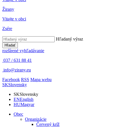
Žirany
Vitajte v obci
Zsére
Hľadaný výraz
Hľadať
rozšírené vyhľadávanie
037 / 631 88 41
info@zirany.eu
Facebook
RSS
Mapa webu
SK
Slovensky
SK
Slovensky
EN
English
HU
Magyar
Obec
Organizácie
Červený kríž