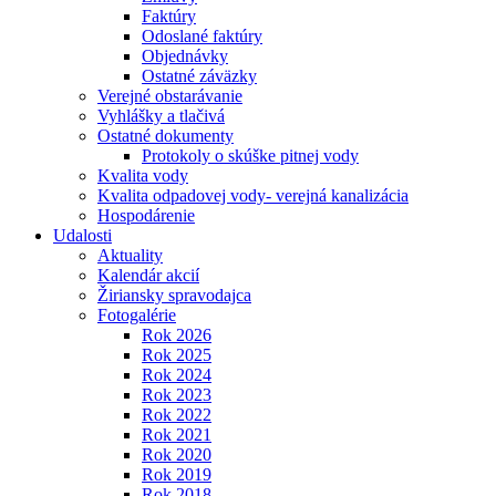
Faktúry
Odoslané faktúry
Objednávky
Ostatné záväzky
Verejné obstarávanie
Vyhlášky a tlačivá
Ostatné dokumenty
Protokoly o skúške pitnej vody
Kvalita vody
Kvalita odpadovej vody- verejná kanalizácia
Hospodárenie
Udalosti
Aktuality
Kalendár akcií
Žiriansky spravodajca
Fotogalérie
Rok 2026
Rok 2025
Rok 2024
Rok 2023
Rok 2022
Rok 2021
Rok 2020
Rok 2019
Rok 2018