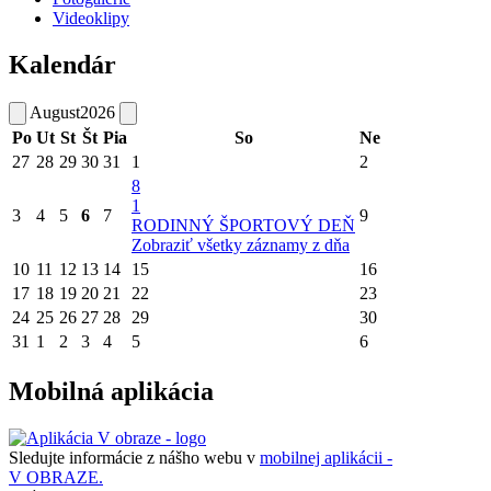
Videoklipy
Kalendár
August
2026
Po
Ut
St
Št
Pia
So
Ne
27
28
29
30
31
1
2
8
1
3
4
5
6
7
9
RODINNÝ ŠPORTOVÝ DEŇ
Zobraziť všetky záznamy z dňa
10
11
12
13
14
15
16
17
18
19
20
21
22
23
24
25
26
27
28
29
30
31
1
2
3
4
5
6
Mobilná aplikácia
Sledujte informácie z nášho webu v
mobilnej aplikácii -
V OBRAZE.