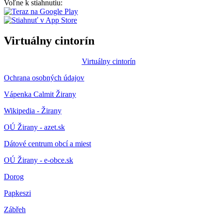
Voľne k stiahnutiu:
Virtuálny cintorín
Virtuálny cintorín
Ochrana osobných údajov
Vápenka Calmit Žirany
Wikipedia - Žirany
OÚ Žirany - azet.sk
Dátové centrum obcí a miest
OÚ Žirany - e-obce.sk
Dorog
Papkeszi
Zábřeh