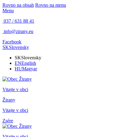
Rovno na obsah
Rovno na menu
Menu
037 / 631 88 41
info@zirany.eu
Facebook
SK
Slovensky
SK
Slovensky
EN
English
HU
Magyar
Vitajte v obci
Žirany
Vitajte v obci
Zsére
Vitajte v obci