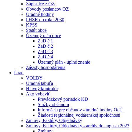
Zápisnice z OZ
Obvody poslancov OZ
Úradné hodiny
PHSR do roku 2030
KPSS
Štatút obce
Územný plán obce
ZaD č.1
ZaD č.2
ZaD č.3
ZaD č.4
Územný plán - úplné znenie
Zásady hospodárenia
Úrad
VOĽBY
Úradná tabuľa
Hlavný kontrolór
Ako vybaviť
Prevádzkový poriadok KD
Služby občanom
Informácia pre občanov - úradné hodiny OcÚ
Žiadosti regionálnej vodárenskej spoločnosti
Zmluvy, Faktúry, Objednávky
Zmluvy, Faktúry, Objednávky - archív do augusta 2023
Zmluvy