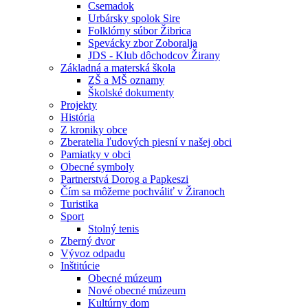
Csemadok
Urbársky spolok Sire
Folklórny súbor Žibrica
Spevácky zbor Zoboralja
JDS - Klub dôchodcov Žirany
Základná a materská škola
ZŠ a MŠ oznamy
Školské dokumenty
Projekty
História
Z kroniky obce
Zberatelia ľudových piesní v našej obci
Pamiatky v obci
Obecné symboly
Partnerstvá Dorog a Papkeszi
Čím sa môžeme pochváliť v Žiranoch
Turistika
Sport
Stolný tenis
Zberný dvor
Vývoz odpadu
Inštitúcie
Obecné múzeum
Nové obecné múzeum
Kultúrny dom