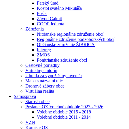
Farský úrad
Kostol svätého Mikuláša
Pošta
Závod Calmit
COOP Jednota
Združenia
Nitrianske regionálne združenie obcí
Regionálne združenie podzoborských obcí
Občianske združenie ŽIBRICA
Interreg
ZMOS
Ponitrianske združenie obcí
Cestovné poriadky
Virtuálny cintorín
Úhrada za vypožičaný inventár
Mapa s názvami ulíc
Dronové zábery obce
Virtuálna realita
Samospráva
Starosta obce
Poslanci OZ Volebné obdobie 2023 - 2026
Volebné obdobie 2015 - 2018
Volebné obdobie 2011 - 2014
VZN
Komisie OZ