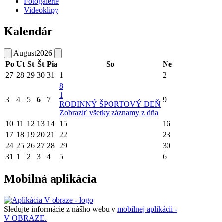
Fotogalérie
Videoklipy
Kalendár
August
2026
Po
Ut
St
Št
Pia
So
Ne
27
28
29
30
31
1
2
8
1
3
4
5
6
7
9
RODINNÝ ŠPORTOVÝ DEŇ
Zobraziť všetky záznamy z dňa
10
11
12
13
14
15
16
17
18
19
20
21
22
23
24
25
26
27
28
29
30
31
1
2
3
4
5
6
Mobilná aplikácia
Sledujte informácie z nášho webu v
mobilnej aplikácii -
V OBRAZE.