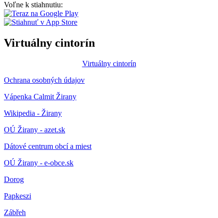
Voľne k stiahnutiu:
Virtuálny cintorín
Virtuálny cintorín
Ochrana osobných údajov
Vápenka Calmit Žirany
Wikipedia - Žirany
OÚ Žirany - azet.sk
Dátové centrum obcí a miest
OÚ Žirany - e-obce.sk
Dorog
Papkeszi
Zábřeh