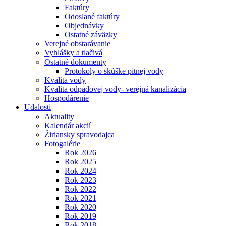
Faktúry
Odoslané faktúry
Objednávky
Ostatné záväzky
Verejné obstarávanie
Vyhlášky a tlačivá
Ostatné dokumenty
Protokoly o skúške pitnej vody
Kvalita vody
Kvalita odpadovej vody- verejná kanalizácia
Hospodárenie
Udalosti
Aktuality
Kalendár akcií
Žiriansky spravodajca
Fotogalérie
Rok 2026
Rok 2025
Rok 2024
Rok 2023
Rok 2022
Rok 2021
Rok 2020
Rok 2019
Rok 2018