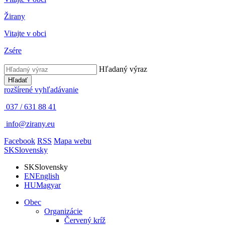
Žirany
Vitajte v obci
Zsére
Hľadaný výraz
Hľadať
rozšírené vyhľadávanie
037 / 631 88 41
info@zirany.eu
Facebook
RSS
Mapa webu
SK
Slovensky
SK
Slovensky
EN
English
HU
Magyar
Obec
Organizácie
Červený kríž