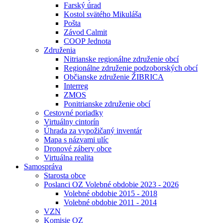
Farský úrad
Kostol svätého Mikuláša
Pošta
Závod Calmit
COOP Jednota
Združenia
Nitrianske regionálne združenie obcí
Regionálne združenie podzoborských obcí
Občianske združenie ŽIBRICA
Interreg
ZMOS
Ponitrianske združenie obcí
Cestovné poriadky
Virtuálny cintorín
Úhrada za vypožičaný inventár
Mapa s názvami ulíc
Dronové zábery obce
Virtuálna realita
Samospráva
Starosta obce
Poslanci OZ Volebné obdobie 2023 - 2026
Volebné obdobie 2015 - 2018
Volebné obdobie 2011 - 2014
VZN
Komisie OZ