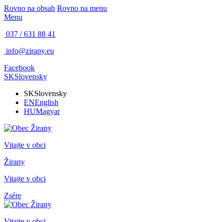
Rovno na obsah
Rovno na menu
Menu
037 / 631 88 41
info@zirany.eu
Facebook
SK
Slovensky
SK
Slovensky
EN
English
HU
Magyar
Vitajte v obci
Žirany
Vitajte v obci
Zsére
Vitajte v obci