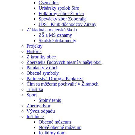
Csemadok
Urbársky spolok Sire
Folklórny súbor Žibrica
Spevácky zbor Zoboralja
JDS - Klub dôchodcov Žirany
Základná a materská škola
ZŠ a MŠ oznamy
Školské dokumenty
Projekty
História
Z kroniky obce
Zberatelia ľudových piesní v našej obci
Pamiatky v obci
Obecné symboly
Partnerstvá Dorog a Papkeszi
Čím sa môžeme pochváliť v Žiranoch
Turistika
Sport
Stolný tenis
Zberný dvor
Vývoz odpadu
Inštitúcie
Obecné múzeum
Nové obecné múzeum
Kultúrny dom