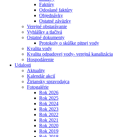
Faktúry
Odoslané faktúry
Objednávky
Ostatné záväzky
Verejné obstarávanie
Vyhlášky a tlačivá
Ostatné dokumenty
Protokoly o skúške pitnej vody
Kvalita vody
Kvalita odpadovej vody- verejná kanalizácia
Hospodárenie
Udalosti
Aktuality
Kalendár akcií
Žiriansky spravodajca
Fotogalérie
Rok 2026
Rok 2025
Rok 2024
Rok 2023
Rok 2022
Rok 2021
Rok 2020
Rok 2019
Rok 2018