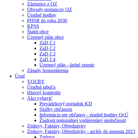
Zápisnice z OZ
Obvody poslancov OZ
Úradné hodiny
PHSR do roku 2030
KPSS
Štatút obce
Územný plán obce
ZaD č.1
ZaD č.2
ZaD č.3
ZaD č.4
Územný plán - úplné znenie
Zásady hospodárenia
Úrad
VOĽBY
Úradná tabuľa
Hlavný kontrolór
Ako vybaviť
Prevádzkový poriadok KD
Služby občanom
Informácia pre občanov - úradné hodiny OcÚ
Žiadosti regionálnej vodárenskej spoločnosti
Zmluvy, Faktúry, Objednávky
Zmluvy, Faktúry, Objednávky - archív do augusta 2023
Zmluvy