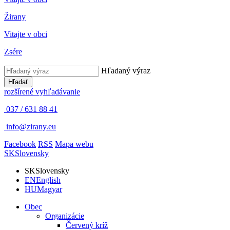
Žirany
Vitajte v obci
Zsére
Hľadaný výraz
Hľadať
rozšírené vyhľadávanie
037 / 631 88 41
info@zirany.eu
Facebook
RSS
Mapa webu
SK
Slovensky
SK
Slovensky
EN
English
HU
Magyar
Obec
Organizácie
Červený kríž