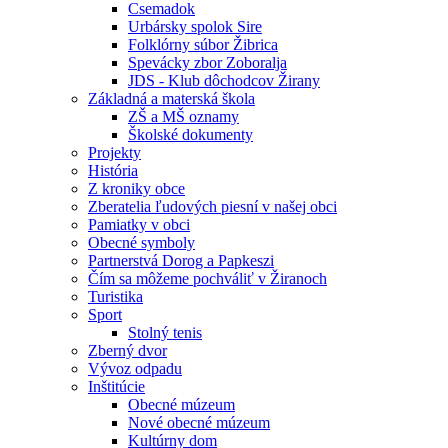
Csemadok
Urbársky spolok Sire
Folklórny súbor Žibrica
Spevácky zbor Zoboralja
JDS - Klub dôchodcov Žirany
Základná a materská škola
ZŠ a MŠ oznamy
Školské dokumenty
Projekty
História
Z kroniky obce
Zberatelia ľudových piesní v našej obci
Pamiatky v obci
Obecné symboly
Partnerstvá Dorog a Papkeszi
Čím sa môžeme pochváliť v Žiranoch
Turistika
Sport
Stolný tenis
Zberný dvor
Vývoz odpadu
Inštitúcie
Obecné múzeum
Nové obecné múzeum
Kultúrny dom