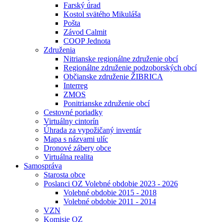
Farský úrad
Kostol svätého Mikuláša
Pošta
Závod Calmit
COOP Jednota
Združenia
Nitrianske regionálne združenie obcí
Regionálne združenie podzoborských obcí
Občianske združenie ŽIBRICA
Interreg
ZMOS
Ponitrianske združenie obcí
Cestovné poriadky
Virtuálny cintorín
Úhrada za vypožičaný inventár
Mapa s názvami ulíc
Dronové zábery obce
Virtuálna realita
Samospráva
Starosta obce
Poslanci OZ Volebné obdobie 2023 - 2026
Volebné obdobie 2015 - 2018
Volebné obdobie 2011 - 2014
VZN
Komisie OZ