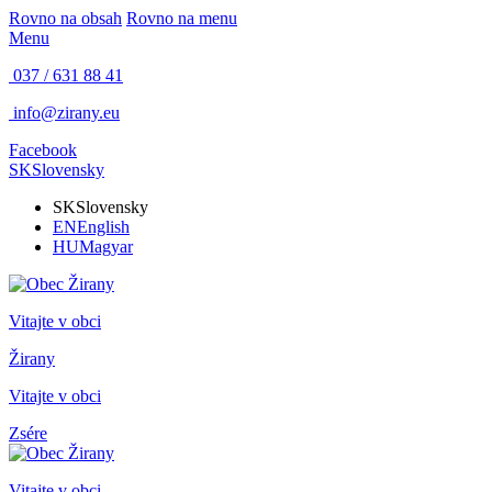
Rovno na obsah
Rovno na menu
Menu
037 / 631 88 41
info@zirany.eu
Facebook
SK
Slovensky
SK
Slovensky
EN
English
HU
Magyar
Vitajte v obci
Žirany
Vitajte v obci
Zsére
Vitajte v obci