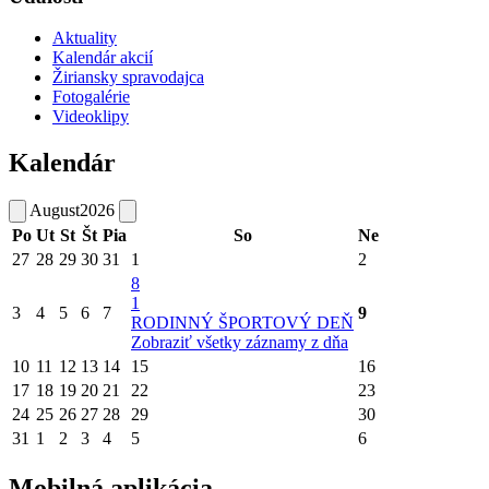
Aktuality
Kalendár akcií
Žiriansky spravodajca
Fotogalérie
Videoklipy
Kalendár
August
2026
Po
Ut
St
Št
Pia
So
Ne
27
28
29
30
31
1
2
8
1
3
4
5
6
7
9
RODINNÝ ŠPORTOVÝ DEŇ
Zobraziť všetky záznamy z dňa
10
11
12
13
14
15
16
17
18
19
20
21
22
23
24
25
26
27
28
29
30
31
1
2
3
4
5
6
Mobilná aplikácia