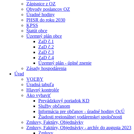
Zápisnice z OZ
Obvody poslancov OZ
Úradné hodiny
PHSR do roku 2030
KPSS
Štatút obce
Územný plán obce
ZaD č.1
ZaD č.2
ZaD č.3
ZaD č.4
Územný plán - úplné znenie
Zásady hospodárenia
Úrad
VOĽBY
Úradná tabuľa
Hlavný kontrolór
Ako vybaviť
Prevádzkový poriadok KD
Služby občanom
Informácia pre občanov - úradné hodiny OcÚ
Žiadosti regionálnej vodárenskej spoločnosti
Zmluvy, Faktúry, Objednávky
Zmluvy, Faktúry, Objednávky - archív do augusta 2023
Zmluvy