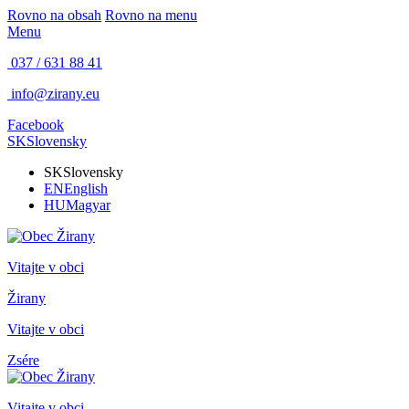
Rovno na obsah
Rovno na menu
Menu
037 / 631 88 41
info@zirany.eu
Facebook
SK
Slovensky
SK
Slovensky
EN
English
HU
Magyar
Vitajte v obci
Žirany
Vitajte v obci
Zsére
Vitajte v obci