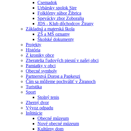
Csemadok
Urbársky spolok Sire
Folklórny súbor Žibrica
Spevácky zbor Zoboralja
JDS - Klub dôchodcov Žirany
Základná a materská škola
ZŠ a MŠ oznamy
Školské dokumenty
Projekty
História
Z kroniky obce
Zberatelia ľudových piesní v našej obci
Pamiatky v obci
Obecné symboly
Partnerstvá Dorog a Papkeszi
Čím sa môžeme pochváliť v Žiranoch
Turistika
Sport
Stolný tenis
Zberný dvor
Vývoz odpadu
Inštitúcie
Obecné múzeum
Nové obecné múzeum
Kultúrny dom