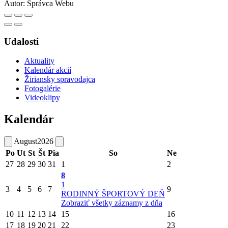
Autor:
Správca Webu
Udalosti
Aktuality
Kalendár akcií
Žiriansky spravodajca
Fotogalérie
Videoklipy
Kalendár
August
2026
Po
Ut
St
Št
Pia
So
Ne
27
28
29
30
31
1
2
8
1
3
4
5
6
7
9
RODINNÝ ŠPORTOVÝ DEŇ
Zobraziť všetky záznamy z dňa
10
11
12
13
14
15
16
17
18
19
20
21
22
23