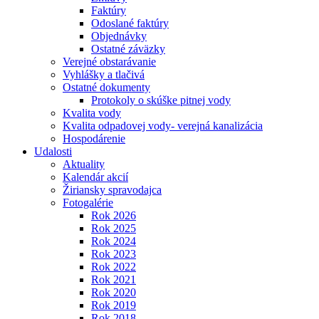
Faktúry
Odoslané faktúry
Objednávky
Ostatné záväzky
Verejné obstarávanie
Vyhlášky a tlačivá
Ostatné dokumenty
Protokoly o skúške pitnej vody
Kvalita vody
Kvalita odpadovej vody- verejná kanalizácia
Hospodárenie
Udalosti
Aktuality
Kalendár akcií
Žiriansky spravodajca
Fotogalérie
Rok 2026
Rok 2025
Rok 2024
Rok 2023
Rok 2022
Rok 2021
Rok 2020
Rok 2019
Rok 2018