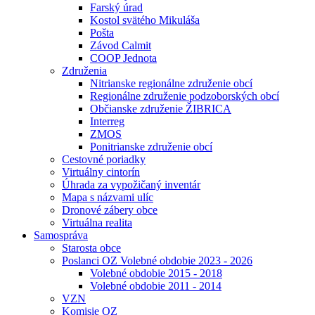
Farský úrad
Kostol svätého Mikuláša
Pošta
Závod Calmit
COOP Jednota
Združenia
Nitrianske regionálne združenie obcí
Regionálne združenie podzoborských obcí
Občianske združenie ŽIBRICA
Interreg
ZMOS
Ponitrianske združenie obcí
Cestovné poriadky
Virtuálny cintorín
Úhrada za vypožičaný inventár
Mapa s názvami ulíc
Dronové zábery obce
Virtuálna realita
Samospráva
Starosta obce
Poslanci OZ Volebné obdobie 2023 - 2026
Volebné obdobie 2015 - 2018
Volebné obdobie 2011 - 2014
VZN
Komisie OZ