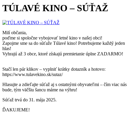
TÚLAVÉ KINO – SÚŤAŽ
Milí občania,
poďme si spoločne vybojovať letné kino v našej obci!
Zapojme sme sa do súťaže Túlavé kino! Potrebujeme každý jeden
hlas!
Vyhrajú až 3 obce, ktoré získajú premietanie úplne ZADARMO!
Stačí len pár klikov – vyplniť krátky dotazník a hotovo:
https://www.tulavekino.sk/sutaz/
Hlasujte a zdieľajte súťaž aj s ostatnými obyvateľmi – čím viac nás
bude, tým väčšiu šancu máme na výhru!
Súťaž trvá do 31. mája 2025.
ĎAKUJEME!