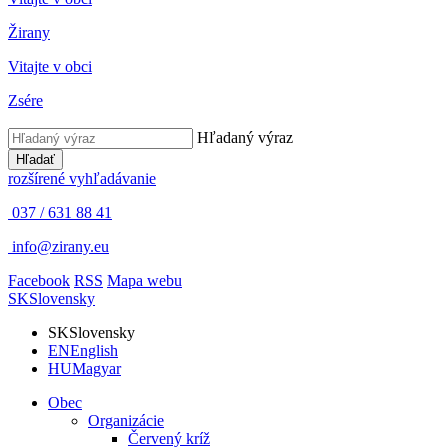
Žirany
Vitajte v obci
Zsére
Hľadaný výraz
Hľadať
rozšírené vyhľadávanie
037 / 631 88 41
info@zirany.eu
Facebook
RSS
Mapa webu
SK
Slovensky
SK
Slovensky
EN
English
HU
Magyar
Obec
Organizácie
Červený kríž