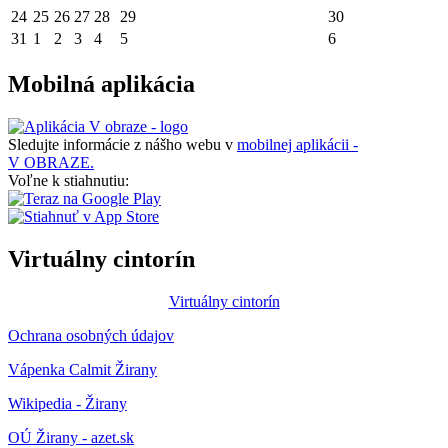
24
25
26
27
28
29
30
31
1
2
3
4
5
6
Mobilná aplikácia
Sledujte informácie z nášho webu v
mobilnej aplikácii -
V OBRAZE.
Voľne k stiahnutiu:
Virtuálny cintorín
Virtuálny cintorín
Ochrana osobných údajov
Vápenka Calmit Žirany
Wikipedia - Žirany
OÚ Žirany - azet.sk