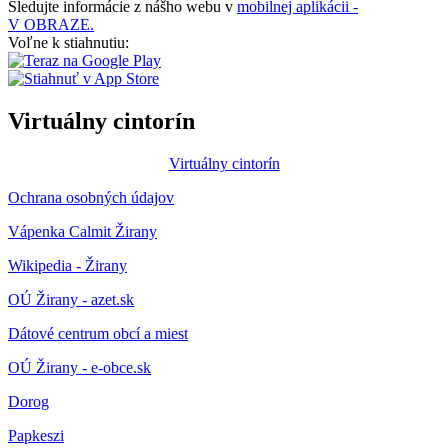
Sledujte informácie z nášho webu v
mobilnej aplikácii -
V OBRAZE.
Voľne k stiahnutiu:
Virtuálny cintorín
Virtuálny cintorín
Ochrana osobných údajov
Vápenka Calmit Žirany
Wikipedia - Žirany
OÚ Žirany - azet.sk
Dátové centrum obcí a miest
OÚ Žirany - e-obce.sk
Dorog
Papkeszi