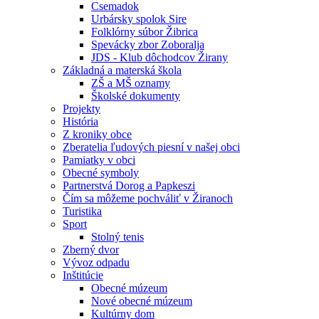
Csemadok
Urbársky spolok Sire
Folklórny súbor Žibrica
Spevácky zbor Zoboralja
JDS - Klub dôchodcov Žirany
Základná a materská škola
ZŠ a MŠ oznamy
Školské dokumenty
Projekty
História
Z kroniky obce
Zberatelia ľudových piesní v našej obci
Pamiatky v obci
Obecné symboly
Partnerstvá Dorog a Papkeszi
Čím sa môžeme pochváliť v Žiranoch
Turistika
Sport
Stolný tenis
Zberný dvor
Vývoz odpadu
Inštitúcie
Obecné múzeum
Nové obecné múzeum
Kultúrny dom