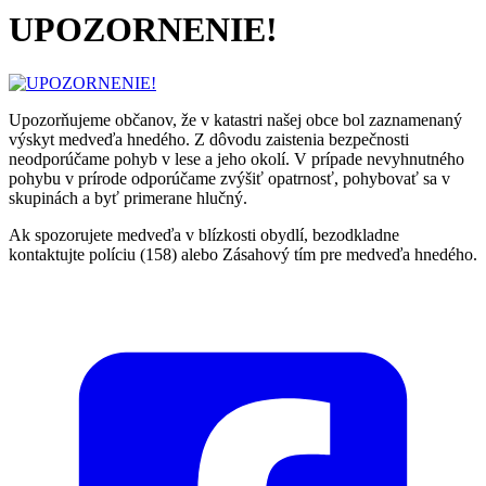
UPOZORNENIE!
Upozorňujeme občanov, že v katastri našej obce bol zaznamenaný
výskyt medveďa hnedého. Z dôvodu zaistenia bezpečnosti
neodporúčame pohyb v lese a jeho okolí. V prípade nevyhnutného
pohybu v prírode odporúčame zvýšiť opatrnosť, pohybovať sa v
skupinách a byť primerane hlučný.
Ak spozorujete medveďa v blízkosti obydlí, bezodkladne
kontaktujte políciu (158) alebo Zásahový tím pre medveďa hnedého.