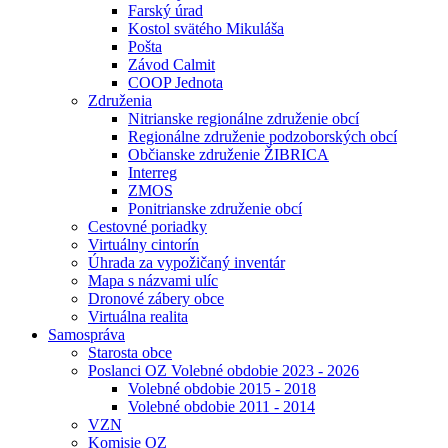
Farský úrad
Kostol svätého Mikuláša
Pošta
Závod Calmit
COOP Jednota
Združenia
Nitrianske regionálne združenie obcí
Regionálne združenie podzoborských obcí
Občianske združenie ŽIBRICA
Interreg
ZMOS
Ponitrianske združenie obcí
Cestovné poriadky
Virtuálny cintorín
Úhrada za vypožičaný inventár
Mapa s názvami ulíc
Dronové zábery obce
Virtuálna realita
Samospráva
Starosta obce
Poslanci OZ Volebné obdobie 2023 - 2026
Volebné obdobie 2015 - 2018
Volebné obdobie 2011 - 2014
VZN
Komisie OZ