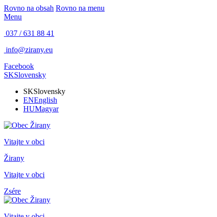
Rovno na obsah
Rovno na menu
Menu
037 / 631 88 41
info@zirany.eu
Facebook
SK
Slovensky
SK
Slovensky
EN
English
HU
Magyar
Vitajte v obci
Žirany
Vitajte v obci
Zsére
Vitajte v obci