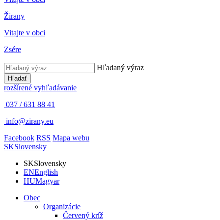
Žirany
Vitajte v obci
Zsére
Hľadaný výraz
Hľadať
rozšírené vyhľadávanie
037 / 631 88 41
info@zirany.eu
Facebook
RSS
Mapa webu
SK
Slovensky
SK
Slovensky
EN
English
HU
Magyar
Obec
Organizácie
Červený kríž