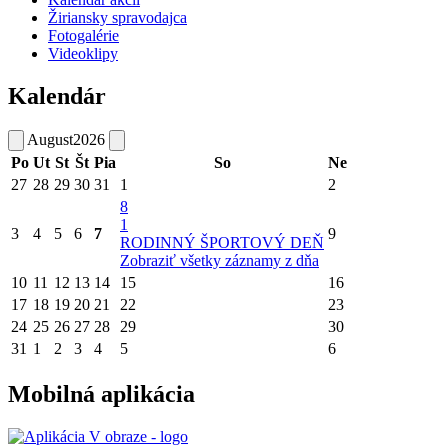
Žiriansky spravodajca
Fotogalérie
Videoklipy
Kalendár
August
2026
Po
Ut
St
Št
Pia
So
Ne
27
28
29
30
31
1
2
8
1
3
4
5
6
7
9
RODINNÝ ŠPORTOVÝ DEŇ
Zobraziť všetky záznamy z dňa
10
11
12
13
14
15
16
17
18
19
20
21
22
23
24
25
26
27
28
29
30
31
1
2
3
4
5
6
Mobilná aplikácia