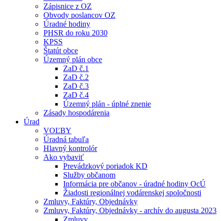
Zápisnice z OZ
Obvody poslancov OZ
Úradné hodiny
PHSR do roku 2030
KPSS
Štatút obce
Územný plán obce
ZaD č.1
ZaD č.2
ZaD č.3
ZaD č.4
Územný plán - úplné znenie
Zásady hospodárenia
Úrad
VOĽBY
Úradná tabuľa
Hlavný kontrolór
Ako vybaviť
Prevádzkový poriadok KD
Služby občanom
Informácia pre občanov - úradné hodiny OcÚ
Žiadosti regionálnej vodárenskej spoločnosti
Zmluvy, Faktúry, Objednávky
Zmluvy, Faktúry, Objednávky - archív do augusta 2023
Zmluvy