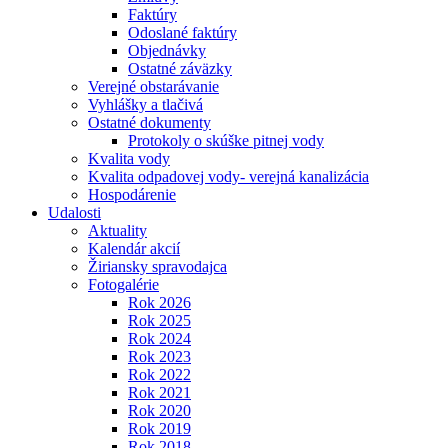
Faktúry
Odoslané faktúry
Objednávky
Ostatné záväzky
Verejné obstarávanie
Vyhlášky a tlačivá
Ostatné dokumenty
Protokoly o skúške pitnej vody
Kvalita vody
Kvalita odpadovej vody- verejná kanalizácia
Hospodárenie
Udalosti
Aktuality
Kalendár akcií
Žiriansky spravodajca
Fotogalérie
Rok 2026
Rok 2025
Rok 2024
Rok 2023
Rok 2022
Rok 2021
Rok 2020
Rok 2019
Rok 2018