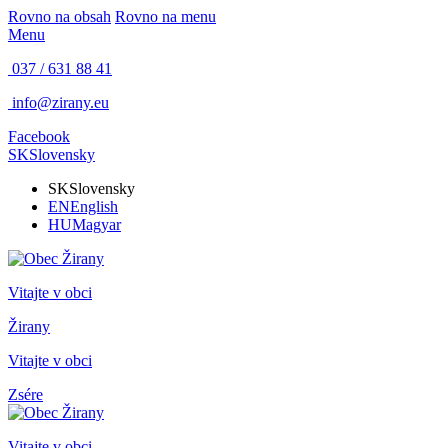
Rovno na obsah
Rovno na menu
Menu
037 / 631 88 41
info@zirany.eu
Facebook
SK
Slovensky
SK
Slovensky
EN
English
HU
Magyar
Vitajte v obci
Žirany
Vitajte v obci
Zsére
Vitajte v obci