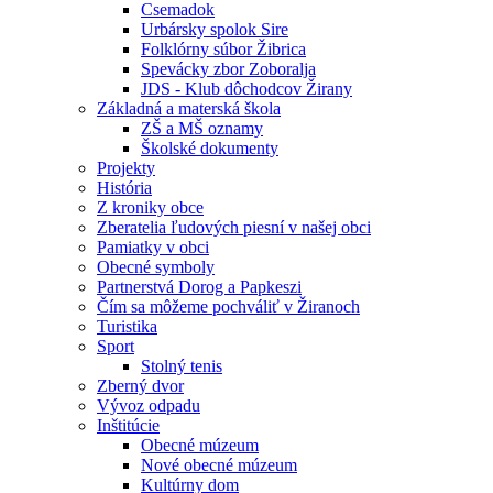
Csemadok
Urbársky spolok Sire
Folklórny súbor Žibrica
Spevácky zbor Zoboralja
JDS - Klub dôchodcov Žirany
Základná a materská škola
ZŠ a MŠ oznamy
Školské dokumenty
Projekty
História
Z kroniky obce
Zberatelia ľudových piesní v našej obci
Pamiatky v obci
Obecné symboly
Partnerstvá Dorog a Papkeszi
Čím sa môžeme pochváliť v Žiranoch
Turistika
Sport
Stolný tenis
Zberný dvor
Vývoz odpadu
Inštitúcie
Obecné múzeum
Nové obecné múzeum
Kultúrny dom