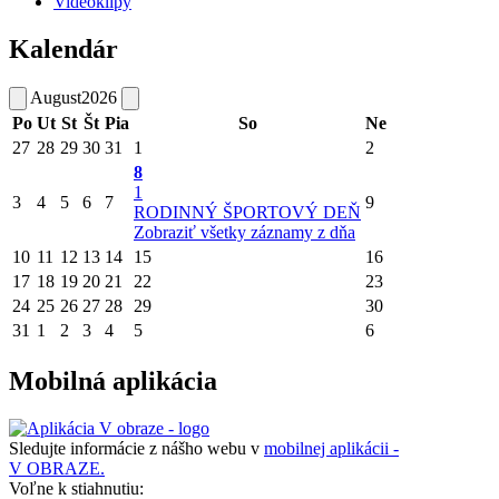
Videoklipy
Kalendár
August
2026
Po
Ut
St
Št
Pia
So
Ne
27
28
29
30
31
1
2
8
1
3
4
5
6
7
9
RODINNÝ ŠPORTOVÝ DEŇ
Zobraziť všetky záznamy z dňa
10
11
12
13
14
15
16
17
18
19
20
21
22
23
24
25
26
27
28
29
30
31
1
2
3
4
5
6
Mobilná aplikácia
Sledujte informácie z nášho webu v
mobilnej aplikácii -
V OBRAZE.
Voľne k stiahnutiu: