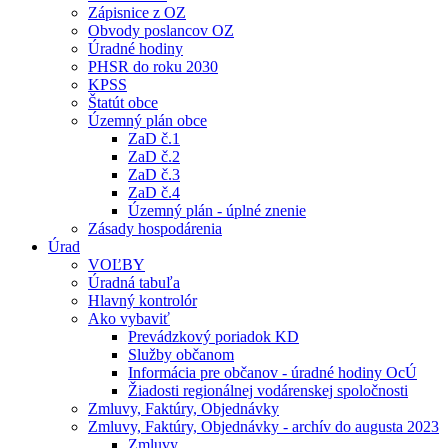
Zápisnice z OZ
Obvody poslancov OZ
Úradné hodiny
PHSR do roku 2030
KPSS
Štatút obce
Územný plán obce
ZaD č.1
ZaD č.2
ZaD č.3
ZaD č.4
Územný plán - úplné znenie
Zásady hospodárenia
Úrad
VOĽBY
Úradná tabuľa
Hlavný kontrolór
Ako vybaviť
Prevádzkový poriadok KD
Služby občanom
Informácia pre občanov - úradné hodiny OcÚ
Žiadosti regionálnej vodárenskej spoločnosti
Zmluvy, Faktúry, Objednávky
Zmluvy, Faktúry, Objednávky - archív do augusta 2023
Zmluvy