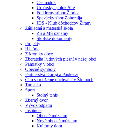
Csemadok
Urbársky spolok Sire
Folklórny súbor Žibrica
Spevácky zbor Zoboralja
JDS - Klub dôchodcov Žirany
Základná a materská škola
ZŠ a MŠ oznamy
Školské dokumenty
Projekty
História
Z kroniky obce
Zberatelia ľudových piesní v našej obci
Pamiatky v obci
Obecné symboly
Partnerstvá Dorog a Papkeszi
Čím sa môžeme pochváliť v Žiranoch
Turistika
Sport
Stolný tenis
Zberný dvor
Vývoz odpadu
Inštitúcie
Obecné múzeum
Nové obecné múzeum
Kultúrny dom