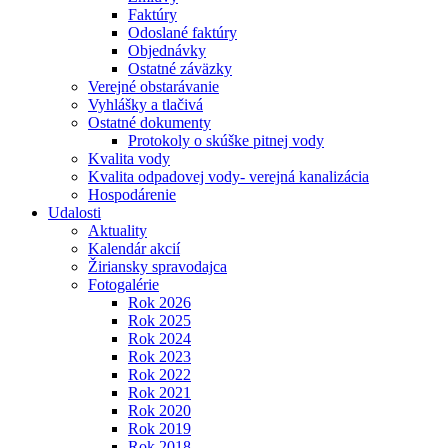
Faktúry
Odoslané faktúry
Objednávky
Ostatné záväzky
Verejné obstarávanie
Vyhlášky a tlačivá
Ostatné dokumenty
Protokoly o skúške pitnej vody
Kvalita vody
Kvalita odpadovej vody- verejná kanalizácia
Hospodárenie
Udalosti
Aktuality
Kalendár akcií
Žiriansky spravodajca
Fotogalérie
Rok 2026
Rok 2025
Rok 2024
Rok 2023
Rok 2022
Rok 2021
Rok 2020
Rok 2019
Rok 2018