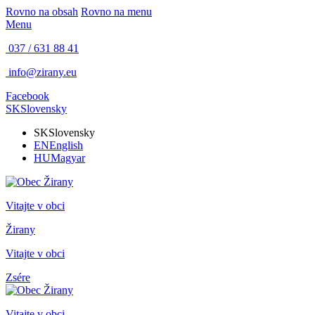
Rovno na obsah
Rovno na menu
Menu
037 / 631 88 41
info@zirany.eu
Facebook
SK
Slovensky
SK
Slovensky
EN
English
HU
Magyar
Vitajte v obci
Žirany
Vitajte v obci
Zsére
Vitajte v obci