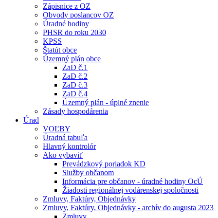
Zápisnice z OZ
Obvody poslancov OZ
Úradné hodiny
PHSR do roku 2030
KPSS
Štatút obce
Územný plán obce
ZaD č.1
ZaD č.2
ZaD č.3
ZaD č.4
Územný plán - úplné znenie
Zásady hospodárenia
Úrad
VOĽBY
Úradná tabuľa
Hlavný kontrolór
Ako vybaviť
Prevádzkový poriadok KD
Služby občanom
Informácia pre občanov - úradné hodiny OcÚ
Žiadosti regionálnej vodárenskej spoločnosti
Zmluvy, Faktúry, Objednávky
Zmluvy, Faktúry, Objednávky - archív do augusta 2023
Zmluvy