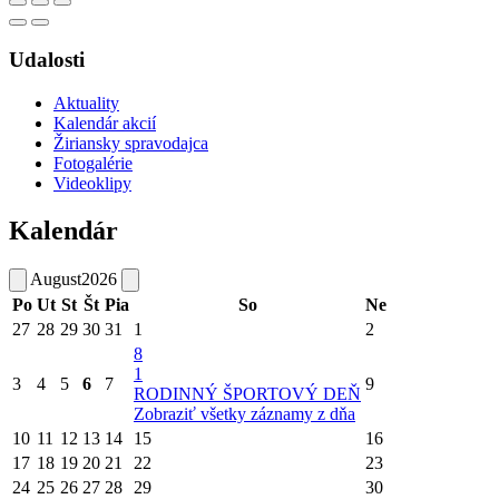
Udalosti
Aktuality
Kalendár akcií
Žiriansky spravodajca
Fotogalérie
Videoklipy
Kalendár
August
2026
Po
Ut
St
Št
Pia
So
Ne
27
28
29
30
31
1
2
8
1
3
4
5
6
7
9
RODINNÝ ŠPORTOVÝ DEŇ
Zobraziť všetky záznamy z dňa
10
11
12
13
14
15
16
17
18
19
20
21
22
23
24
25
26
27
28
29
30