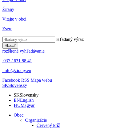
Žirany
Vitajte v obci
Zsére
Hľadaný výraz
Hľadať
rozšírené vyhľadávanie
037 / 631 88 41
info@zirany.eu
Facebook
RSS
Mapa webu
SK
Slovensky
SK
Slovensky
EN
English
HU
Magyar
Obec
Organizácie
Červený kríž