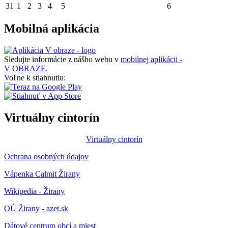
31
1
2
3
4
5
6
Mobilná aplikácia
Sledujte informácie z nášho webu v
mobilnej aplikácii -
V OBRAZE.
Voľne k stiahnutiu:
Virtuálny cintorín
Virtuálny cintorín
Ochrana osobných údajov
Vápenka Calmit Žirany
Wikipedia - Žirany
OÚ Žirany - azet.sk
Dátové centrum obcí a miest