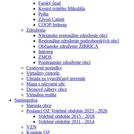
Farský úrad
Kostol svätého Mikuláša
Pošta
Závod Calmit
COOP Jednota
Združenia
Nitrianske regionálne združenie obcí
Regionálne združenie podzoborských obcí
Občianske združenie ŽIBRICA
Interreg
ZMOS
Ponitrianske združenie obcí
Cestovné poriadky
Virtuálny cintorín
Úhrada za vypožičaný inventár
Mapa s názvami ulíc
Dronové zábery obce
Virtuálna realita
Samospráva
Starosta obce
Poslanci OZ Volebné obdobie 2023 - 2026
Volebné obdobie 2015 - 2018
Volebné obdobie 2011 - 2014
VZN
Komisie OZ