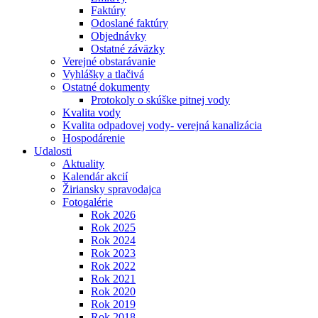
Faktúry
Odoslané faktúry
Objednávky
Ostatné záväzky
Verejné obstarávanie
Vyhlášky a tlačivá
Ostatné dokumenty
Protokoly o skúške pitnej vody
Kvalita vody
Kvalita odpadovej vody- verejná kanalizácia
Hospodárenie
Udalosti
Aktuality
Kalendár akcií
Žiriansky spravodajca
Fotogalérie
Rok 2026
Rok 2025
Rok 2024
Rok 2023
Rok 2022
Rok 2021
Rok 2020
Rok 2019
Rok 2018