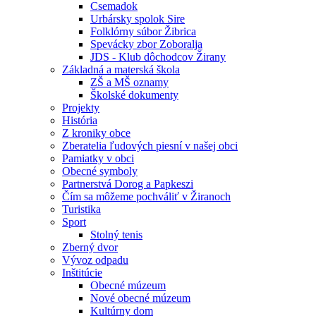
Csemadok
Urbársky spolok Sire
Folklórny súbor Žibrica
Spevácky zbor Zoboralja
JDS - Klub dôchodcov Žirany
Základná a materská škola
ZŠ a MŠ oznamy
Školské dokumenty
Projekty
História
Z kroniky obce
Zberatelia ľudových piesní v našej obci
Pamiatky v obci
Obecné symboly
Partnerstvá Dorog a Papkeszi
Čím sa môžeme pochváliť v Žiranoch
Turistika
Sport
Stolný tenis
Zberný dvor
Vývoz odpadu
Inštitúcie
Obecné múzeum
Nové obecné múzeum
Kultúrny dom