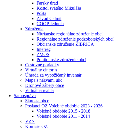
Farský úrad
Kostol svätého Mikuláša
Pošta
Závod Calmit
COOP Jednota
Združenia
Nitrianske regionálne združenie obcí
Regionálne združenie podzoborských obcí
Občianske združenie ŽIBRICA
Interreg
ZMOS
Ponitrianske združenie obcí
Cestovné poriadky
Virtuálny cintorín
Úhrada za vypožičaný inventár
Mapa s názvami ulíc
Dronové zábery obce
Virtuálna realita
Samospráva
Starosta obce
Poslanci OZ Volebné obdobie 2023 - 2026
Volebné obdobie 2015 - 2018
Volebné obdobie 2011 - 2014
VZN
Komisie OZ