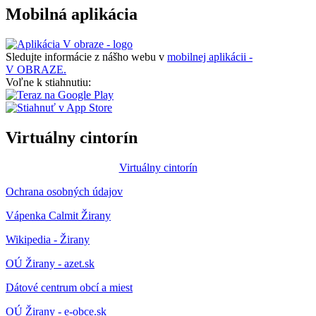
Mobilná aplikácia
Sledujte informácie z nášho webu v
mobilnej aplikácii -
V OBRAZE.
Voľne k stiahnutiu:
Virtuálny cintorín
Virtuálny cintorín
Ochrana osobných údajov
Vápenka Calmit Žirany
Wikipedia - Žirany
OÚ Žirany - azet.sk
Dátové centrum obcí a miest
OÚ Žirany - e-obce.sk