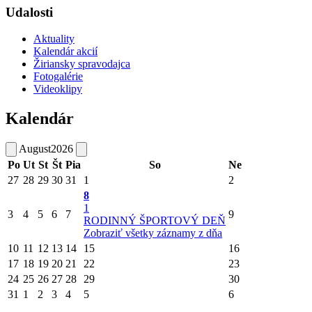
Udalosti
Aktuality
Kalendár akcií
Žiriansky spravodajca
Fotogalérie
Videoklipy
Kalendár
August
2026
Po
Ut
St
Št
Pia
So
Ne
27
28
29
30
31
1
2
8
1
3
4
5
6
7
9
RODINNÝ ŠPORTOVÝ DEŇ
Zobraziť všetky záznamy z dňa
10
11
12
13
14
15
16
17
18
19
20
21
22
23
24
25
26
27
28
29
30
31
1
2
3
4
5
6