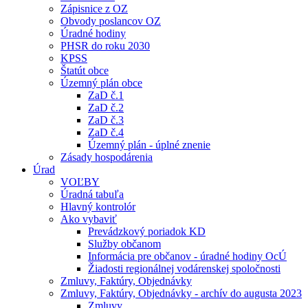
Zápisnice z OZ
Obvody poslancov OZ
Úradné hodiny
PHSR do roku 2030
KPSS
Štatút obce
Územný plán obce
ZaD č.1
ZaD č.2
ZaD č.3
ZaD č.4
Územný plán - úplné znenie
Zásady hospodárenia
Úrad
VOĽBY
Úradná tabuľa
Hlavný kontrolór
Ako vybaviť
Prevádzkový poriadok KD
Služby občanom
Informácia pre občanov - úradné hodiny OcÚ
Žiadosti regionálnej vodárenskej spoločnosti
Zmluvy, Faktúry, Objednávky
Zmluvy, Faktúry, Objednávky - archív do augusta 2023
Zmluvy