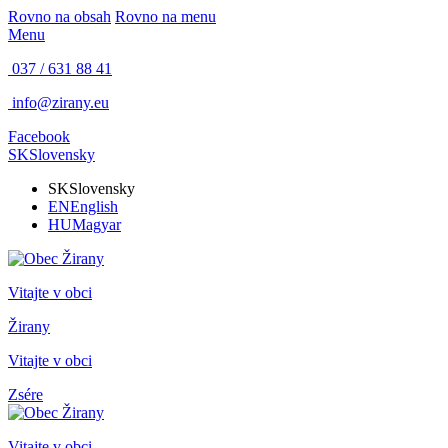
Rovno na obsah
Rovno na menu
Menu
037 / 631 88 41
info@zirany.eu
Facebook
SK
Slovensky
SK
Slovensky
EN
English
HU
Magyar
Vitajte v obci
Žirany
Vitajte v obci
Zsére
Vitajte v obci