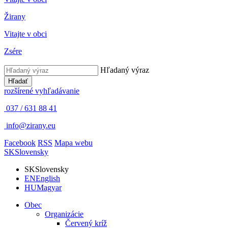
Žirany
Vitajte v obci
Zsére
Hľadaný výraz
Hľadať
rozšírené vyhľadávanie
037 / 631 88 41
info@zirany.eu
Facebook
RSS
Mapa webu
SK
Slovensky
SK
Slovensky
EN
English
HU
Magyar
Obec
Organizácie
Červený kríž