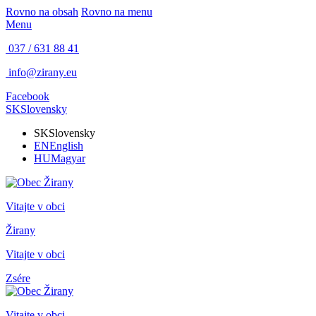
Rovno na obsah
Rovno na menu
Menu
037 / 631 88 41
info@zirany.eu
Facebook
SK
Slovensky
SK
Slovensky
EN
English
HU
Magyar
Vitajte v obci
Žirany
Vitajte v obci
Zsére
Vitajte v obci