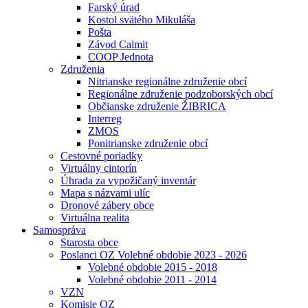
Farský úrad
Kostol svätého Mikuláša
Pošta
Závod Calmit
COOP Jednota
Združenia
Nitrianske regionálne združenie obcí
Regionálne združenie podzoborských obcí
Občianske združenie ŽIBRICA
Interreg
ZMOS
Ponitrianske združenie obcí
Cestovné poriadky
Virtuálny cintorín
Úhrada za vypožičaný inventár
Mapa s názvami ulíc
Dronové zábery obce
Virtuálna realita
Samospráva
Starosta obce
Poslanci OZ Volebné obdobie 2023 - 2026
Volebné obdobie 2015 - 2018
Volebné obdobie 2011 - 2014
VZN
Komisie OZ