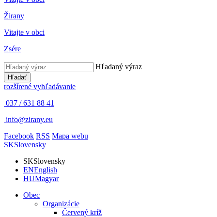
Žirany
Vitajte v obci
Zsére
Hľadaný výraz
Hľadať
rozšírené vyhľadávanie
037 / 631 88 41
info@zirany.eu
Facebook
RSS
Mapa webu
SK
Slovensky
SK
Slovensky
EN
English
HU
Magyar
Obec
Organizácie
Červený kríž