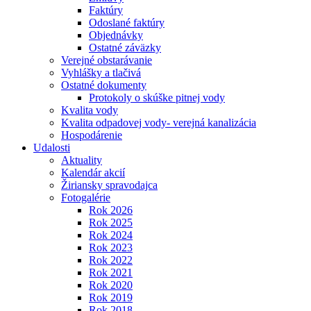
Faktúry
Odoslané faktúry
Objednávky
Ostatné záväzky
Verejné obstarávanie
Vyhlášky a tlačivá
Ostatné dokumenty
Protokoly o skúške pitnej vody
Kvalita vody
Kvalita odpadovej vody- verejná kanalizácia
Hospodárenie
Udalosti
Aktuality
Kalendár akcií
Žiriansky spravodajca
Fotogalérie
Rok 2026
Rok 2025
Rok 2024
Rok 2023
Rok 2022
Rok 2021
Rok 2020
Rok 2019
Rok 2018