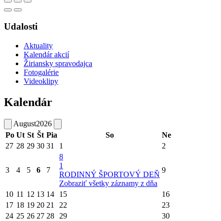
Udalosti
Aktuality
Kalendár akcií
Žiriansky spravodajca
Fotogalérie
Videoklipy
Kalendár
August
2026
Po
Ut
St
Št
Pia
So
Ne
27
28
29
30
31
1
2
8
1
3
4
5
6
7
9
RODINNÝ ŠPORTOVÝ DEŇ
Zobraziť všetky záznamy z dňa
10
11
12
13
14
15
16
17
18
19
20
21
22
23
24
25
26
27
28
29
30