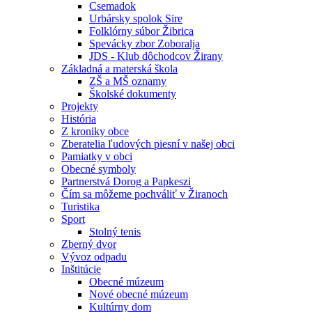
Csemadok
Urbársky spolok Sire
Folklórny súbor Žibrica
Spevácky zbor Zoboralja
JDS - Klub dôchodcov Žirany
Základná a materská škola
ZŠ a MŠ oznamy
Školské dokumenty
Projekty
História
Z kroniky obce
Zberatelia ľudových piesní v našej obci
Pamiatky v obci
Obecné symboly
Partnerstvá Dorog a Papkeszi
Čím sa môžeme pochváliť v Žiranoch
Turistika
Sport
Stolný tenis
Zberný dvor
Vývoz odpadu
Inštitúcie
Obecné múzeum
Nové obecné múzeum
Kultúrny dom