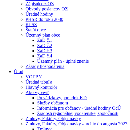
Zápisnice z OZ
Obvody poslancov OZ
Úradné hodiny
PHSR do roku 2030
KPSS
Štatút obce
Územný plán obce
ZaD č.1
ZaD č.2
ZaD č.3
ZaD č.4
Územný plán - úplné znenie
Zásady hospodárenia
Úrad
VOĽBY
Úradná tabuľa
Hlavný kontrolór
Ako vybaviť
Prevádzkový poriadok KD
Služby občanom
Informácia pre občanov - úradné hodiny OcÚ
Žiadosti regionálnej vodárenskej spoločnosti
Zmluvy, Faktúry, Objednávky
Zmluvy, Faktúry, Objednávky - archív do augusta 2023
Zmluvy