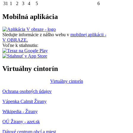
31
1
2
3
4
5
6
Mobilná aplikácia
Sledujte informácie z nášho webu v
mobilnej aplikácii -
V OBRAZE.
Voľne k stiahnutiu:
Virtuálny cintorín
Virtuálny cintorín
Ochrana osobných údajov
Vápenka Calmit Žirany
Wikipedia - Žirany
OÚ Žirany - azet.sk
Dátové centrum obcí a miest