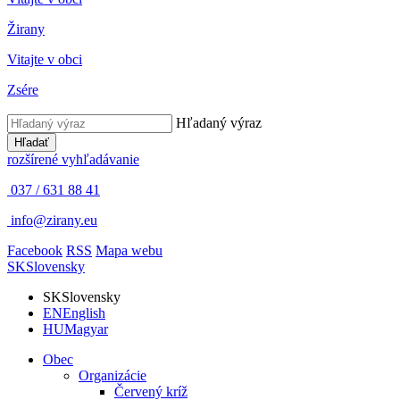
Žirany
Vitajte v obci
Zsére
Hľadaný výraz
Hľadať
rozšírené vyhľadávanie
037 / 631 88 41
info@zirany.eu
Facebook
RSS
Mapa webu
SK
Slovensky
SK
Slovensky
EN
English
HU
Magyar
Obec
Organizácie
Červený kríž