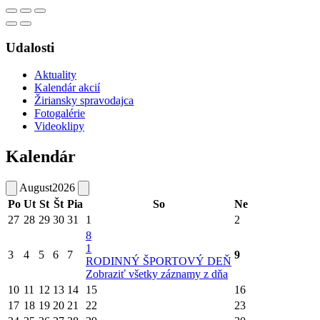
Udalosti
Aktuality
Kalendár akcií
Žiriansky spravodajca
Fotogalérie
Videoklipy
Kalendár
August
2026
Po
Ut
St
Št
Pia
So
Ne
27
28
29
30
31
1
2
8
1
3
4
5
6
7
9
RODINNÝ ŠPORTOVÝ DEŇ
Zobraziť všetky záznamy z dňa
10
11
12
13
14
15
16
17
18
19
20
21
22
23