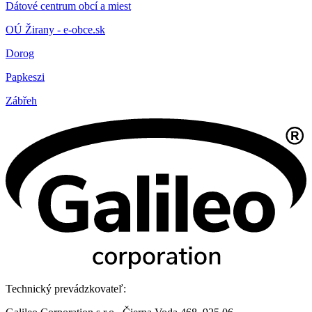
Dátové centrum obcí a miest
OÚ Žirany - e-obce.sk
Dorog
Papkeszi
Zábřeh
Technický prevádzkovateľ: