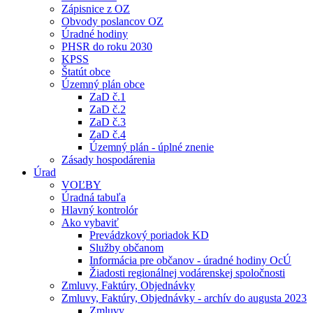
Zápisnice z OZ
Obvody poslancov OZ
Úradné hodiny
PHSR do roku 2030
KPSS
Štatút obce
Územný plán obce
ZaD č.1
ZaD č.2
ZaD č.3
ZaD č.4
Územný plán - úplné znenie
Zásady hospodárenia
Úrad
VOĽBY
Úradná tabuľa
Hlavný kontrolór
Ako vybaviť
Prevádzkový poriadok KD
Služby občanom
Informácia pre občanov - úradné hodiny OcÚ
Žiadosti regionálnej vodárenskej spoločnosti
Zmluvy, Faktúry, Objednávky
Zmluvy, Faktúry, Objednávky - archív do augusta 2023
Zmluvy