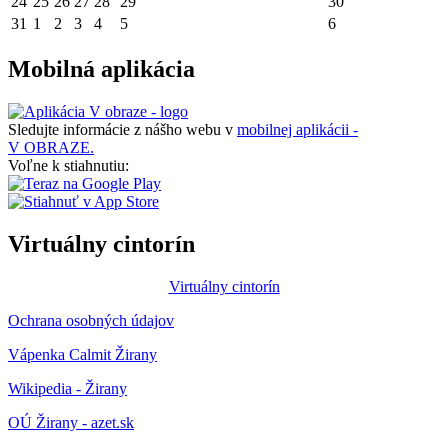
24
25
26
27
28
29
30
31
1
2
3
4
5
6
Mobilná aplikácia
Sledujte informácie z nášho webu v
mobilnej aplikácii -
V OBRAZE.
Voľne k stiahnutiu:
Virtuálny cintorín
Virtuálny cintorín
Ochrana osobných údajov
Vápenka Calmit Žirany
Wikipedia - Žirany
OÚ Žirany - azet.sk