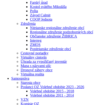
Farský úrad
Kostol svätého Mikuláša
Pošta
Závod Calmit
COOP Jednota
Združenia
Nitrianske regionálne združenie obcí
Regionálne združenie podzoborských obcí
Občianske združenie ŽIBRICA
Interreg
ZMOS
Ponitrianske združenie obcí
Cestovné poriadky
Virtuálny cintorín
Úhrada za vypožičaný inventár
Mapa s názvami ulíc
Dronové zábery obce
Virtuálna realita
Samospráva
Starosta obce
Poslanci OZ Volebné obdobie 2023 - 2026
Volebné obdobie 2015 - 2018
Volebné obdobie 2011 - 2014
VZN
Komisie OZ