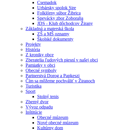
Csemadok
Urbársky spolok Sire
Folklórny súbor Žibrica
Spevácky zbor Zoboralja
JDS - Klub dôchodcov Žirany
Základná a materská škola
ZŠ a MŠ oznamy
Školské dokumenty
Projekty
História
Z kroniky obce
Zberatelia ľudových piesní v našej obci
Pamiatky v obci
Obecné symboly
Partnerstvá Dorog a Papkeszi
Čím sa môžeme pochváliť v Žiranoch
Turistika
Sport
Stolný tenis
Zberný dvor
Vývoz odpadu
Inštitúcie
Obecné múzeum
Nové obecné múzeum
Kultúrny dom