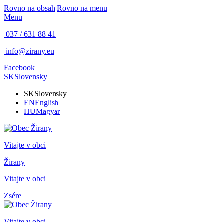
Rovno na obsah
Rovno na menu
Menu
037 / 631 88 41
info@zirany.eu
Facebook
SK
Slovensky
SK
Slovensky
EN
English
HU
Magyar
Vitajte v obci
Žirany
Vitajte v obci
Zsére
Vitajte v obci