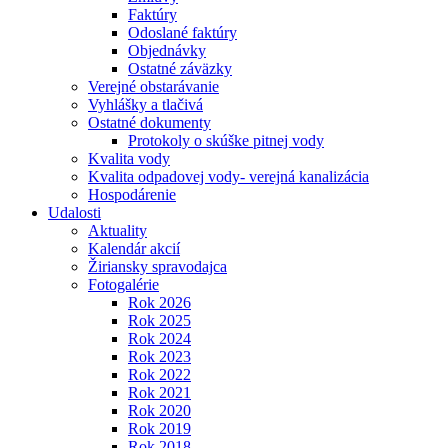
Faktúry
Odoslané faktúry
Objednávky
Ostatné záväzky
Verejné obstarávanie
Vyhlášky a tlačivá
Ostatné dokumenty
Protokoly o skúške pitnej vody
Kvalita vody
Kvalita odpadovej vody- verejná kanalizácia
Hospodárenie
Udalosti
Aktuality
Kalendár akcií
Žiriansky spravodajca
Fotogalérie
Rok 2026
Rok 2025
Rok 2024
Rok 2023
Rok 2022
Rok 2021
Rok 2020
Rok 2019
Rok 2018