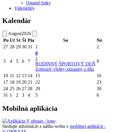
Ostatné fotky
Videoklipy
Kalendár
August
2026
Po
Ut
St
Št
Pia
So
Ne
27
28
29
30
31
1
2
8
1
3
4
5
6
7
9
RODINNÝ ŠPORTOVÝ DEŇ
Zobraziť všetky záznamy z dňa
10
11
12
13
14
15
16
17
18
19
20
21
22
23
24
25
26
27
28
29
30
31
1
2
3
4
5
6
Mobilná aplikácia
Sledujte informácie z nášho webu v
mobilnej aplikácii -
V OBRAZE.