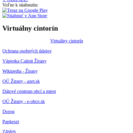
Voľne k stiahnutiu:
Virtuálny cintorín
Virtuálny cintorín
Ochrana osobných údajov
Vápenka Calmit Žirany
Wikipedia - Žirany
OÚ Žirany - azet.sk
Dátové centrum obcí a miest
OÚ Žirany - e-obce.sk
Dorog
Papkeszi
Zábřeh