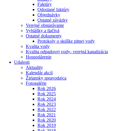
Faktúry
Odoslané faktúry
Objednávky
Ostatné záväzky
Verejné obstarávanie
Vyhlášky a tlačivá
Ostatné dokumenty
Protokoly o skúške pitnej vody
Kvalita vody
Kvalita odpadovej vody- verejná kanalizácia
Hospodárenie
Udalosti
Aktuality
Kalendár akcií
Žiriansky spravodajca
Fotogalérie
Rok 2026
Rok 2025
Rok 2024
Rok 2023
Rok 2022
Rok 2021
Rok 2020
Rok 2019
Rok 2018