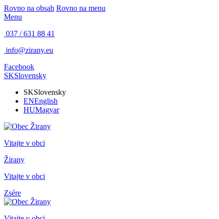
Rovno na obsah
Rovno na menu
Menu
037 / 631 88 41
info@zirany.eu
Facebook
SK
Slovensky
SK
Slovensky
EN
English
HU
Magyar
Vitajte v obci
Žirany
Vitajte v obci
Zsére
Vitajte v obci