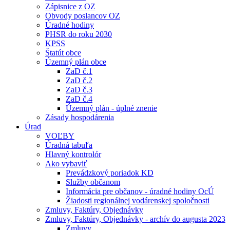
Zápisnice z OZ
Obvody poslancov OZ
Úradné hodiny
PHSR do roku 2030
KPSS
Štatút obce
Územný plán obce
ZaD č.1
ZaD č.2
ZaD č.3
ZaD č.4
Územný plán - úplné znenie
Zásady hospodárenia
Úrad
VOĽBY
Úradná tabuľa
Hlavný kontrolór
Ako vybaviť
Prevádzkový poriadok KD
Služby občanom
Informácia pre občanov - úradné hodiny OcÚ
Žiadosti regionálnej vodárenskej spoločnosti
Zmluvy, Faktúry, Objednávky
Zmluvy, Faktúry, Objednávky - archív do augusta 2023
Zmluvy