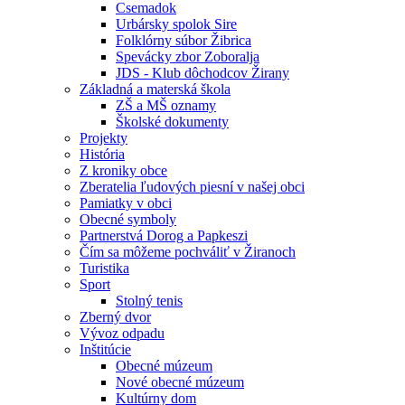
Csemadok
Urbársky spolok Sire
Folklórny súbor Žibrica
Spevácky zbor Zoboralja
JDS - Klub dôchodcov Žirany
Základná a materská škola
ZŠ a MŠ oznamy
Školské dokumenty
Projekty
História
Z kroniky obce
Zberatelia ľudových piesní v našej obci
Pamiatky v obci
Obecné symboly
Partnerstvá Dorog a Papkeszi
Čím sa môžeme pochváliť v Žiranoch
Turistika
Sport
Stolný tenis
Zberný dvor
Vývoz odpadu
Inštitúcie
Obecné múzeum
Nové obecné múzeum
Kultúrny dom