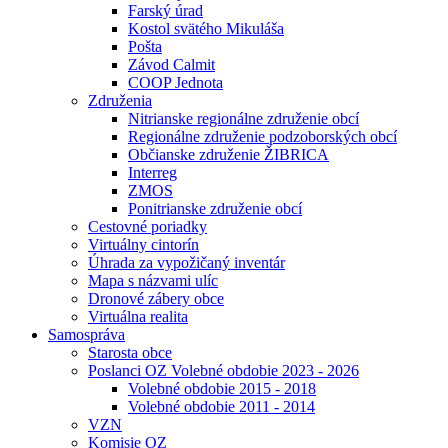
Farský úrad
Kostol svätého Mikuláša
Pošta
Závod Calmit
COOP Jednota
Združenia
Nitrianske regionálne združenie obcí
Regionálne združenie podzoborských obcí
Občianske združenie ŽIBRICA
Interreg
ZMOS
Ponitrianske združenie obcí
Cestovné poriadky
Virtuálny cintorín
Úhrada za vypožičaný inventár
Mapa s názvami ulíc
Dronové zábery obce
Virtuálna realita
Samospráva
Starosta obce
Poslanci OZ Volebné obdobie 2023 - 2026
Volebné obdobie 2015 - 2018
Volebné obdobie 2011 - 2014
VZN
Komisie OZ