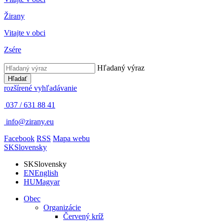
Žirany
Vitajte v obci
Zsére
Hľadaný výraz
Hľadať
rozšírené vyhľadávanie
037 / 631 88 41
info@zirany.eu
Facebook
RSS
Mapa webu
SK
Slovensky
SK
Slovensky
EN
English
HU
Magyar
Obec
Organizácie
Červený kríž