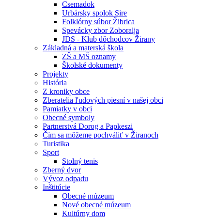
Csemadok
Urbársky spolok Sire
Folklórny súbor Žibrica
Spevácky zbor Zoboralja
JDS - Klub dôchodcov Žirany
Základná a materská škola
ZŠ a MŠ oznamy
Školské dokumenty
Projekty
História
Z kroniky obce
Zberatelia ľudových piesní v našej obci
Pamiatky v obci
Obecné symboly
Partnerstvá Dorog a Papkeszi
Čím sa môžeme pochváliť v Žiranoch
Turistika
Sport
Stolný tenis
Zberný dvor
Vývoz odpadu
Inštitúcie
Obecné múzeum
Nové obecné múzeum
Kultúrny dom