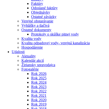
Faktúry
Odoslané faktúry
Objednávky
Ostatné záväzky
Verejné obstarávanie
Vyhlášky a tlačivá
Ostatné dokumenty
Protokoly o skúške pitnej vody
Kvalita vody
Kvalita odpadovej vody- verejná kanalizácia
Hospodárenie
Udalosti
Aktuality
Kalendár akcií
Žiriansky spravodajca
Fotogalérie
Rok 2026
Rok 2025
Rok 2024
Rok 2023
Rok 2022
Rok 2021
Rok 2020
Rok 2019
Rok 2018