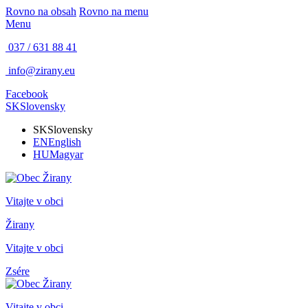
Rovno na obsah
Rovno na menu
Menu
037 / 631 88 41
info@zirany.eu
Facebook
SK
Slovensky
SK
Slovensky
EN
English
HU
Magyar
Vitajte v obci
Žirany
Vitajte v obci
Zsére
Vitajte v obci