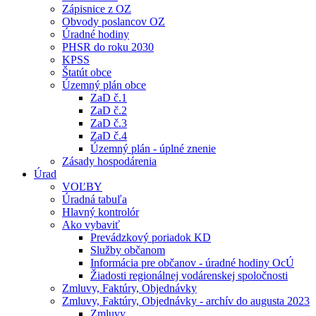
Zápisnice z OZ
Obvody poslancov OZ
Úradné hodiny
PHSR do roku 2030
KPSS
Štatút obce
Územný plán obce
ZaD č.1
ZaD č.2
ZaD č.3
ZaD č.4
Územný plán - úplné znenie
Zásady hospodárenia
Úrad
VOĽBY
Úradná tabuľa
Hlavný kontrolór
Ako vybaviť
Prevádzkový poriadok KD
Služby občanom
Informácia pre občanov - úradné hodiny OcÚ
Žiadosti regionálnej vodárenskej spoločnosti
Zmluvy, Faktúry, Objednávky
Zmluvy, Faktúry, Objednávky - archív do augusta 2023
Zmluvy