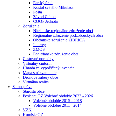
Farský úrad
Kostol svätého Mikuláša
Pošta
Závod Calmit
COOP Jednota
Združenia
Nitrianske regionálne združenie obcí
Regionálne združenie podzoborských obcí
Občianske združenie ŽIBRICA
Interreg
ZMOS
Ponitrianske združenie obcí
Cestovné poriadky
Virtuálny cintorín
Úhrada za vypožičaný inventár
Mapa s názvami ulíc
Dronové zábery obce
Virtuálna realita
Samospráva
Starosta obce
Poslanci OZ Volebné obdobie 2023 - 2026
Volebné obdobie 2015 - 2018
Volebné obdobie 2011 - 2014
VZN
Komisie OZ