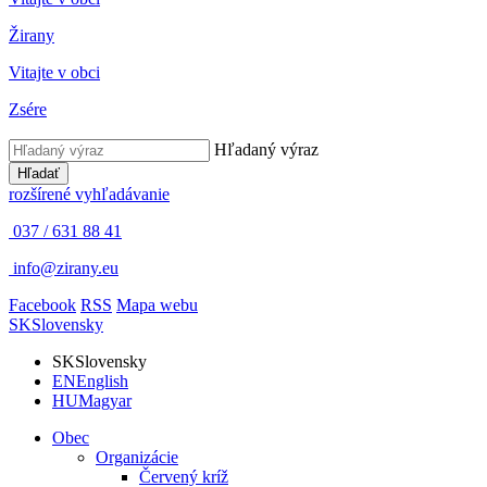
Žirany
Vitajte v obci
Zsére
Hľadaný výraz
Hľadať
rozšírené vyhľadávanie
037 / 631 88 41
info@zirany.eu
Facebook
RSS
Mapa webu
SK
Slovensky
SK
Slovensky
EN
English
HU
Magyar
Obec
Organizácie
Červený kríž