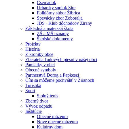
Csemadok
Urbársky spolok Sire
Folklórny súbor Žibrica
Spevácky zbor Zoboralja
JDS - Klub dôchodcov Žirany
Základná a materská škola
ZŠ a MŠ oznamy
Školské dokumenty
Projekty
História
Z kroniky obce
Zberatelia ľudových piesní v našej obci
Pamiatky v obci
Obecné symboly
Partnerstvá Dorog a Papkeszi
Čím sa môžeme pochváliť v Žiranoch
Turistika
Sport
Stolný tenis
Zberný dvor
Vývoz odpadu
Inštitúcie
Obecné múzeum
Nové obecné múzeum
Kultúrny dom