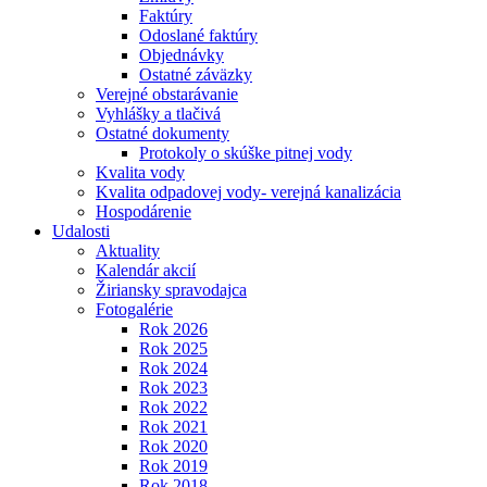
Faktúry
Odoslané faktúry
Objednávky
Ostatné záväzky
Verejné obstarávanie
Vyhlášky a tlačivá
Ostatné dokumenty
Protokoly o skúške pitnej vody
Kvalita vody
Kvalita odpadovej vody- verejná kanalizácia
Hospodárenie
Udalosti
Aktuality
Kalendár akcií
Žiriansky spravodajca
Fotogalérie
Rok 2026
Rok 2025
Rok 2024
Rok 2023
Rok 2022
Rok 2021
Rok 2020
Rok 2019
Rok 2018