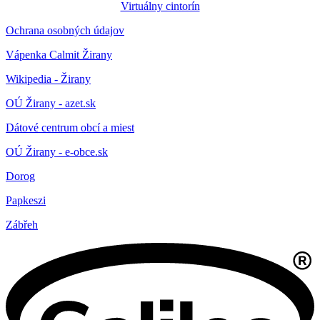
Virtuálny cintorín
Ochrana osobných údajov
Vápenka Calmit Žirany
Wikipedia - Žirany
OÚ Žirany - azet.sk
Dátové centrum obcí a miest
OÚ Žirany - e-obce.sk
Dorog
Papkeszi
Zábřeh