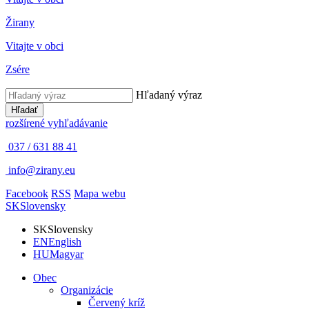
Žirany
Vitajte v obci
Zsére
Hľadaný výraz
Hľadať
rozšírené vyhľadávanie
037 / 631 88 41
info@zirany.eu
Facebook
RSS
Mapa webu
SK
Slovensky
SK
Slovensky
EN
English
HU
Magyar
Obec
Organizácie
Červený kríž