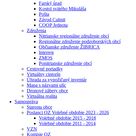
Farský úrad
Kostol svätého Mikuláša
Pošta
Závod Calmit
COOP Jednota
Združenia
Nitrianske regionálne združenie obcí
Regionálne združenie podzoborských obcí
Občianske združenie ŽIBRICA
Interreg
ZMOS
Ponitrianske združenie obcí
Cestovné poriadky
Virtuálny cintorín
Úhrada za vypožičaný inventár
Mapa s názvami ulíc
Dronové zábery obce
Virtuálna realita
Samospráva
Starosta obce
Poslanci OZ Volebné obdobie 2023 - 2026
Volebné obdobie 2015 - 2018
Volebné obdobie 2011 - 2014
VZN
Komisie OZ