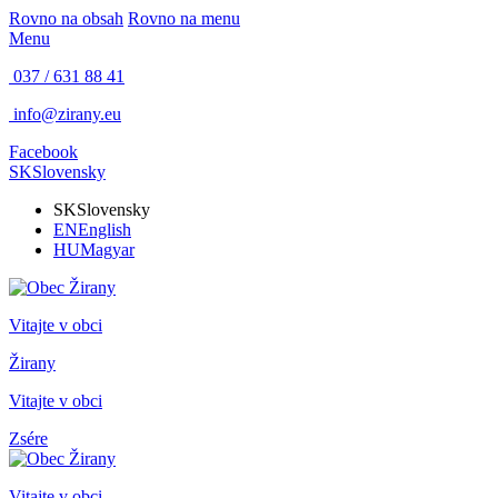
Rovno na obsah
Rovno na menu
Menu
037 / 631 88 41
info@zirany.eu
Facebook
SK
Slovensky
SK
Slovensky
EN
English
HU
Magyar
Vitajte v obci
Žirany
Vitajte v obci
Zsére
Vitajte v obci