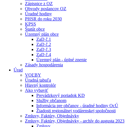
Zápisnice z OZ
Obvody poslancov OZ
Úradné hodiny
PHSR do roku 2030
KPSS
Štatút obce
Územný plán obce
ZaD č.1
ZaD č.2
ZaD č.3
ZaD č.4
Územný plán - úplné znenie
Zásady hospodárenia
Úrad
VOĽBY
Úradná tabuľa
Hlavný kontrolór
Ako vybaviť
Prevádzkový poriadok KD
Služby občanom
Informácia pre občanov - úradné hodiny OcÚ
Žiadosti regionálnej vodárenskej spoločnosti
Zmluvy, Faktúry, Objednávky
Zmluvy, Faktúry, Objednávky - archív do augusta 2023
Zmluvy