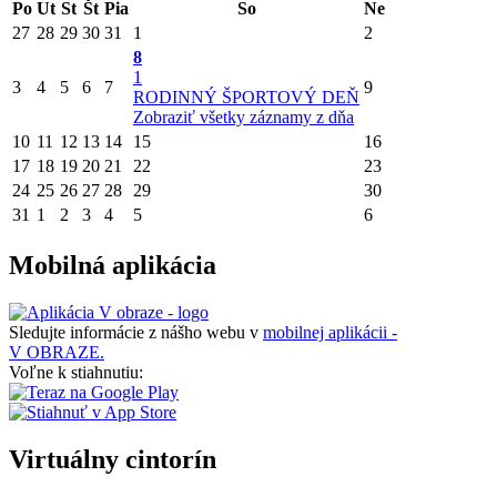
Po
Ut
St
Št
Pia
So
Ne
27
28
29
30
31
1
2
8
1
3
4
5
6
7
9
RODINNÝ ŠPORTOVÝ DEŇ
Zobraziť všetky záznamy z dňa
10
11
12
13
14
15
16
17
18
19
20
21
22
23
24
25
26
27
28
29
30
31
1
2
3
4
5
6
Mobilná aplikácia
Sledujte informácie z nášho webu v
mobilnej aplikácii -
V OBRAZE.
Voľne k stiahnutiu:
Virtuálny cintorín