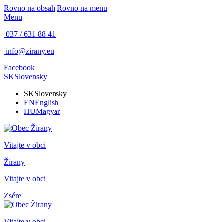
Rovno na obsah
Rovno na menu
Menu
037 / 631 88 41
info@zirany.eu
Facebook
SK
Slovensky
SK
Slovensky
EN
English
HU
Magyar
Vitajte v obci
Žirany
Vitajte v obci
Zsére
Vitajte v obci