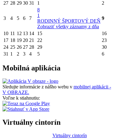
27
28
29
30
31
1
2
8
1
3
4
5
6
7
9
RODINNÝ ŠPORTOVÝ DEŇ
Zobraziť všetky záznamy z dňa
10
11
12
13
14
15
16
17
18
19
20
21
22
23
24
25
26
27
28
29
30
31
1
2
3
4
5
6
Mobilná aplikácia
Sledujte informácie z nášho webu v
mobilnej aplikácii -
V OBRAZE.
Voľne k stiahnutiu:
Virtuálny cintorín
Virtuálny cintorín