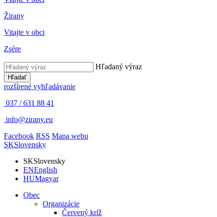
Žirany
Vitajte v obci
Zsére
Hľadaný výraz
Hľadať
rozšírené vyhľadávanie
037 / 631 88 41
info@zirany.eu
Facebook
RSS
Mapa webu
SK
Slovensky
SK
Slovensky
EN
English
HU
Magyar
Obec
Organizácie
Červený kríž