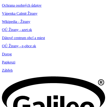
Ochrana osobných údajov
Vápenka Calmit Žirany
Wikipedia - Žirany
OÚ Žirany - azet.sk
Dátové centrum obcí a miest
OÚ Žirany - e-obce.sk
Dorog
Papkeszi
Zábřeh