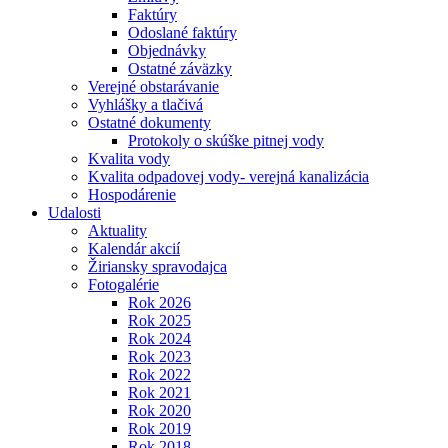
Faktúry
Odoslané faktúry
Objednávky
Ostatné záväzky
Verejné obstarávanie
Vyhlášky a tlačivá
Ostatné dokumenty
Protokoly o skúške pitnej vody
Kvalita vody
Kvalita odpadovej vody- verejná kanalizácia
Hospodárenie
Udalosti
Aktuality
Kalendár akcií
Žiriansky spravodajca
Fotogalérie
Rok 2026
Rok 2025
Rok 2024
Rok 2023
Rok 2022
Rok 2021
Rok 2020
Rok 2019
Rok 2018