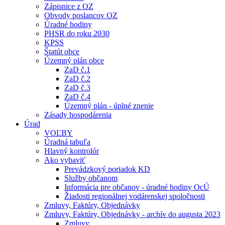
Zápisnice z OZ
Obvody poslancov OZ
Úradné hodiny
PHSR do roku 2030
KPSS
Štatút obce
Územný plán obce
ZaD č.1
ZaD č.2
ZaD č.3
ZaD č.4
Územný plán - úplné znenie
Zásady hospodárenia
Úrad
VOĽBY
Úradná tabuľa
Hlavný kontrolór
Ako vybaviť
Prevádzkový poriadok KD
Služby občanom
Informácia pre občanov - úradné hodiny OcÚ
Žiadosti regionálnej vodárenskej spoločnosti
Zmluvy, Faktúry, Objednávky
Zmluvy, Faktúry, Objednávky - archív do augusta 2023
Zmluvy