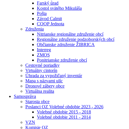
Farský úrad
Kostol svätého Mikuláša
Pošta
Závod Calmit
COOP Jednota
Združenia
Nitrianske regionálne združenie obcí
Regionálne združenie podzoborských obcí
Občianske združenie ŽIBRICA
Interreg
ZMOS
Ponitrianske združenie obcí
Cestovné poriadky
Virtuálny cintorín
Úhrada za vypožičaný inventár
Mapa s názvami ulíc
Dronové zábery obce
Virtuálna realita
Samospráva
Starosta obce
Poslanci OZ Volebné obdobie 2023 - 2026
Volebné obdobie 2015 - 2018
Volebné obdobie 2011 - 2014
VZN
Komisie OZ