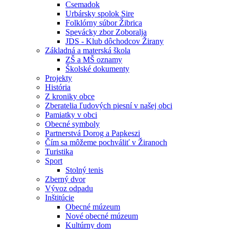
Csemadok
Urbársky spolok Sire
Folklórny súbor Žibrica
Spevácky zbor Zoboralja
JDS - Klub dôchodcov Žirany
Základná a materská škola
ZŠ a MŠ oznamy
Školské dokumenty
Projekty
História
Z kroniky obce
Zberatelia ľudových piesní v našej obci
Pamiatky v obci
Obecné symboly
Partnerstvá Dorog a Papkeszi
Čím sa môžeme pochváliť v Žiranoch
Turistika
Sport
Stolný tenis
Zberný dvor
Vývoz odpadu
Inštitúcie
Obecné múzeum
Nové obecné múzeum
Kultúrny dom