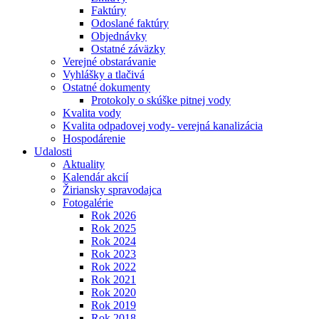
Faktúry
Odoslané faktúry
Objednávky
Ostatné záväzky
Verejné obstarávanie
Vyhlášky a tlačivá
Ostatné dokumenty
Protokoly o skúške pitnej vody
Kvalita vody
Kvalita odpadovej vody- verejná kanalizácia
Hospodárenie
Udalosti
Aktuality
Kalendár akcií
Žiriansky spravodajca
Fotogalérie
Rok 2026
Rok 2025
Rok 2024
Rok 2023
Rok 2022
Rok 2021
Rok 2020
Rok 2019
Rok 2018