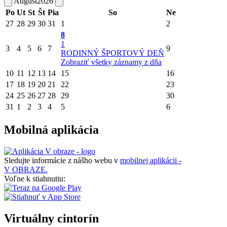
August
2026
Po
Ut
St
Št
Pia
So
Ne
27
28
29
30
31
1
2
8
1
3
4
5
6
7
9
RODINNÝ ŠPORTOVÝ DEŇ
Zobraziť všetky záznamy z dňa
10
11
12
13
14
15
16
17
18
19
20
21
22
23
24
25
26
27
28
29
30
31
1
2
3
4
5
6
Mobilná aplikácia
Sledujte informácie z nášho webu v
mobilnej aplikácii -
V OBRAZE.
Voľne k stiahnutiu:
Virtuálny cintorín