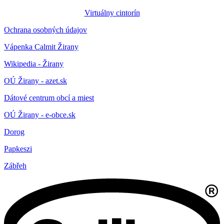
Virtuálny cintorín
Ochrana osobných údajov
Vápenka Calmit Žirany
Wikipedia - Žirany
OÚ Žirany - azet.sk
Dátové centrum obcí a miest
OÚ Žirany - e-obce.sk
Dorog
Papkeszi
Zábřeh