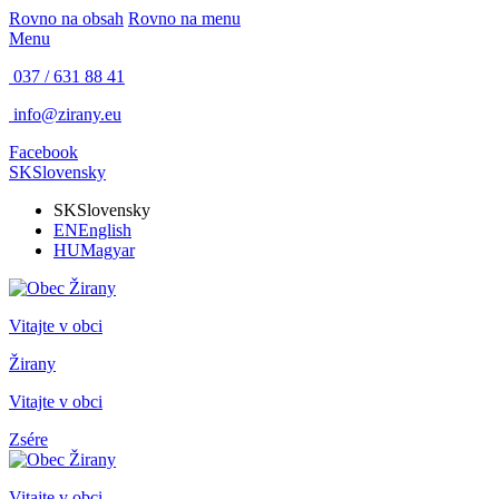
Rovno na obsah
Rovno na menu
Menu
037 / 631 88 41
info@zirany.eu
Facebook
SK
Slovensky
SK
Slovensky
EN
English
HU
Magyar
Vitajte v obci
Žirany
Vitajte v obci
Zsére
Vitajte v obci