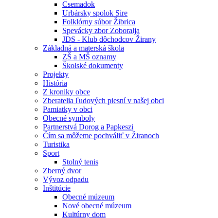
Csemadok
Urbársky spolok Sire
Folklórny súbor Žibrica
Spevácky zbor Zoboralja
JDS - Klub dôchodcov Žirany
Základná a materská škola
ZŠ a MŠ oznamy
Školské dokumenty
Projekty
História
Z kroniky obce
Zberatelia ľudových piesní v našej obci
Pamiatky v obci
Obecné symboly
Partnerstvá Dorog a Papkeszi
Čím sa môžeme pochváliť v Žiranoch
Turistika
Sport
Stolný tenis
Zberný dvor
Vývoz odpadu
Inštitúcie
Obecné múzeum
Nové obecné múzeum
Kultúrny dom