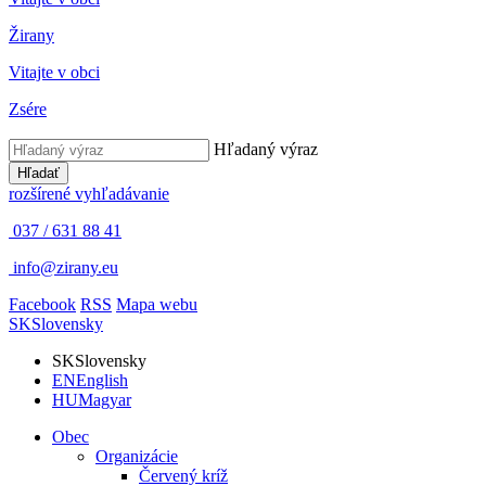
Žirany
Vitajte v obci
Zsére
Hľadaný výraz
Hľadať
rozšírené vyhľadávanie
037 / 631 88 41
info@zirany.eu
Facebook
RSS
Mapa webu
SK
Slovensky
SK
Slovensky
EN
English
HU
Magyar
Obec
Organizácie
Červený kríž