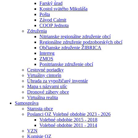
Farský úrad
Kostol svätého Mikuláša
Pošta
Závod Calmit
COOP Jednota
Združenia
Nitrianske regionálne združenie obcí
Regionálne združenie podzoborských obcí
Občianske združenie ŽIBRICA
Interreg
ZMOS
Ponitrianske združenie obcí
Cestovné poriadky
Virtuálny cintorín
Úhrada za vypožičaný inventár
Mapa s názvami ulíc
Dronové zábery obce
Virtuálna realita
Samospráva
Starosta obce
Poslanci OZ Volebné obdobie 2023 - 2026
Volebné obdobie 2015 - 2018
Volebné obdobie 2011 - 2014
VZN
Komisie OZ