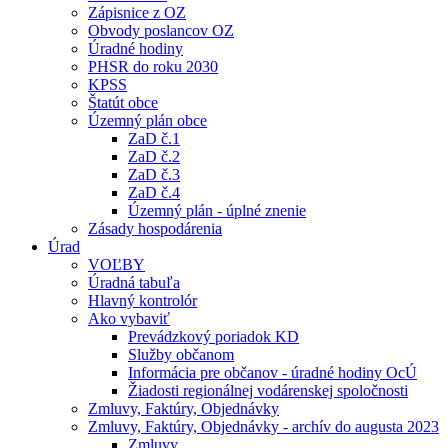
Zápisnice z OZ
Obvody poslancov OZ
Úradné hodiny
PHSR do roku 2030
KPSS
Štatút obce
Územný plán obce
ZaD č.1
ZaD č.2
ZaD č.3
ZaD č.4
Územný plán - úplné znenie
Zásady hospodárenia
Úrad
VOĽBY
Úradná tabuľa
Hlavný kontrolór
Ako vybaviť
Prevádzkový poriadok KD
Služby občanom
Informácia pre občanov - úradné hodiny OcÚ
Žiadosti regionálnej vodárenskej spoločnosti
Zmluvy, Faktúry, Objednávky
Zmluvy, Faktúry, Objednávky - archív do augusta 2023
Zmluvy