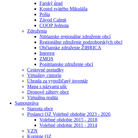
Farský úrad
Kostol svätého Mikuláša
Pošta
Závod Calmit
COOP Jednota
Združenia
Nitrianske regionálne združenie obcí
Regionálne združenie podzoborských obcí
Občianske združenie ŽIBRICA
Interreg
ZMOS
Ponitrianske združenie obcí
Cestovné poriadky
Virtuálny cintorín
Úhrada za vypožičaný inventár
Mapa s názvami ulíc
Dronové zábery obce
Virtuálna realita
Samospráva
Starosta obce
Poslanci OZ Volebné obdobie 2023 - 2026
Volebné obdobie 2015 - 2018
Volebné obdobie 2011 - 2014
VZN
Komisie OZ