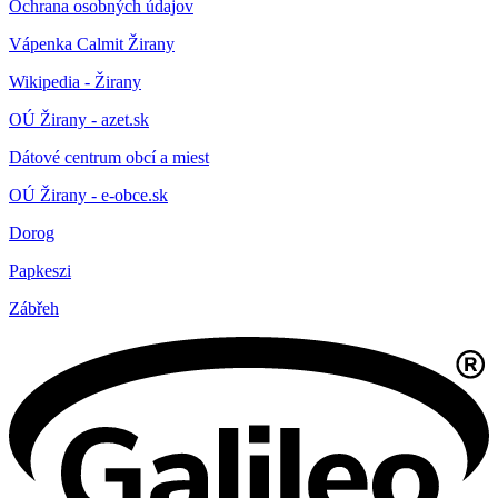
Ochrana osobných údajov
Vápenka Calmit Žirany
Wikipedia - Žirany
OÚ Žirany - azet.sk
Dátové centrum obcí a miest
OÚ Žirany - e-obce.sk
Dorog
Papkeszi
Zábřeh