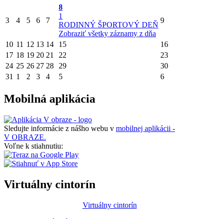
8
1
3
4
5
6
7
9
RODINNÝ ŠPORTOVÝ DEŇ
Zobraziť všetky záznamy z dňa
10
11
12
13
14
15
16
17
18
19
20
21
22
23
24
25
26
27
28
29
30
31
1
2
3
4
5
6
Mobilná aplikácia
Sledujte informácie z nášho webu v
mobilnej aplikácii -
V OBRAZE.
Voľne k stiahnutiu:
Virtuálny cintorín
Virtuálny cintorín