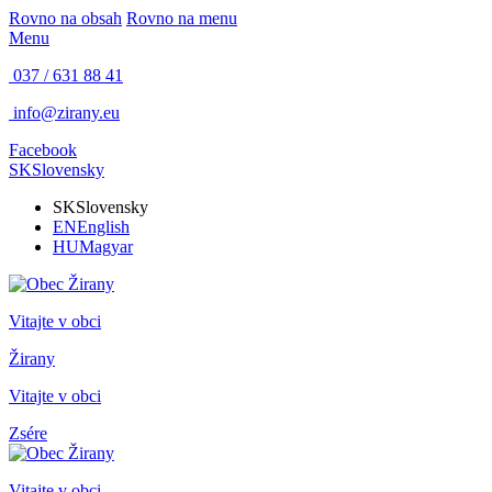
Rovno na obsah
Rovno na menu
Menu
037 / 631 88 41
info@zirany.eu
Facebook
SK
Slovensky
SK
Slovensky
EN
English
HU
Magyar
Vitajte v obci
Žirany
Vitajte v obci
Zsére
Vitajte v obci