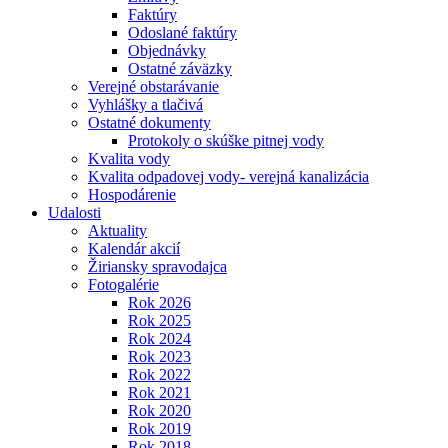
Faktúry
Odoslané faktúry
Objednávky
Ostatné záväzky
Verejné obstarávanie
Vyhlášky a tlačivá
Ostatné dokumenty
Protokoly o skúške pitnej vody
Kvalita vody
Kvalita odpadovej vody- verejná kanalizácia
Hospodárenie
Udalosti
Aktuality
Kalendár akcií
Žiriansky spravodajca
Fotogalérie
Rok 2026
Rok 2025
Rok 2024
Rok 2023
Rok 2022
Rok 2021
Rok 2020
Rok 2019
Rok 2018