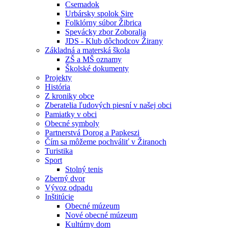
Csemadok
Urbársky spolok Sire
Folklórny súbor Žibrica
Spevácky zbor Zoboralja
JDS - Klub dôchodcov Žirany
Základná a materská škola
ZŠ a MŠ oznamy
Školské dokumenty
Projekty
História
Z kroniky obce
Zberatelia ľudových piesní v našej obci
Pamiatky v obci
Obecné symboly
Partnerstvá Dorog a Papkeszi
Čím sa môžeme pochváliť v Žiranoch
Turistika
Sport
Stolný tenis
Zberný dvor
Vývoz odpadu
Inštitúcie
Obecné múzeum
Nové obecné múzeum
Kultúrny dom