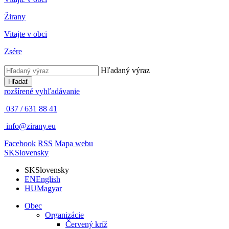
Žirany
Vitajte v obci
Zsére
Hľadaný výraz
Hľadať
rozšírené vyhľadávanie
037 / 631 88 41
info@zirany.eu
Facebook
RSS
Mapa webu
SK
Slovensky
SK
Slovensky
EN
English
HU
Magyar
Obec
Organizácie
Červený kríž