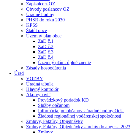
Zápisnice z OZ
Obvody poslancov OZ
Úradné hodiny
PHSR do roku 2030
KPSS
Štatút obce
Územný plán obce
ZaD č.1
ZaD č.2
ZaD č.3
ZaD č.4
Územný plán - úplné znenie
Zásady hospodárenia
Úrad
VOĽBY
Úradná tabuľa
Hlavný kontrolór
Ako vybaviť
Prevádzkový poriadok KD
Služby občanom
Informácia pre občanov - úradné hodiny OcÚ
Žiadosti regionálnej vodárenskej spoločnosti
Zmluvy, Faktúry, Objednávky
Zmluvy, Faktúry, Objednávky - archív do augusta 2023
Zmluvy