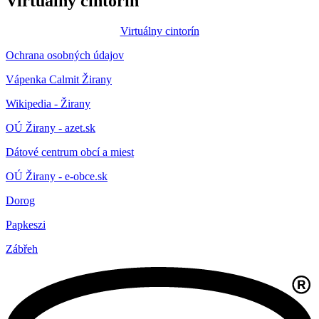
Virtuálny cintorín
Virtuálny cintorín
Ochrana osobných údajov
Vápenka Calmit Žirany
Wikipedia - Žirany
OÚ Žirany - azet.sk
Dátové centrum obcí a miest
OÚ Žirany - e-obce.sk
Dorog
Papkeszi
Zábřeh