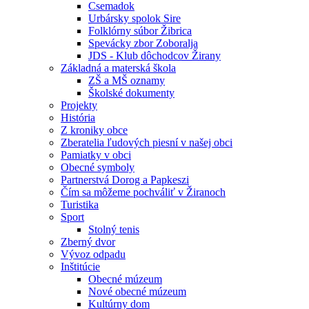
Csemadok
Urbársky spolok Sire
Folklórny súbor Žibrica
Spevácky zbor Zoboralja
JDS - Klub dôchodcov Žirany
Základná a materská škola
ZŠ a MŠ oznamy
Školské dokumenty
Projekty
História
Z kroniky obce
Zberatelia ľudových piesní v našej obci
Pamiatky v obci
Obecné symboly
Partnerstvá Dorog a Papkeszi
Čím sa môžeme pochváliť v Žiranoch
Turistika
Sport
Stolný tenis
Zberný dvor
Vývoz odpadu
Inštitúcie
Obecné múzeum
Nové obecné múzeum
Kultúrny dom