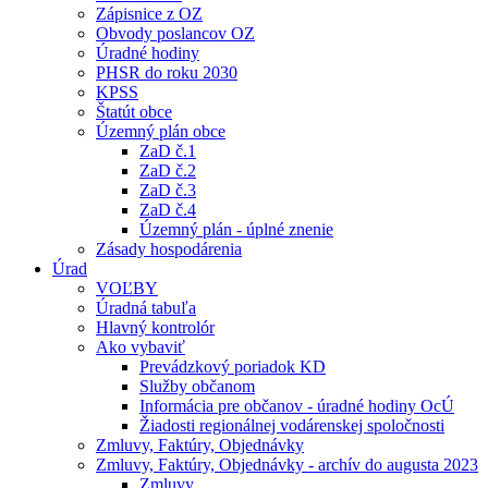
Zápisnice z OZ
Obvody poslancov OZ
Úradné hodiny
PHSR do roku 2030
KPSS
Štatút obce
Územný plán obce
ZaD č.1
ZaD č.2
ZaD č.3
ZaD č.4
Územný plán - úplné znenie
Zásady hospodárenia
Úrad
VOĽBY
Úradná tabuľa
Hlavný kontrolór
Ako vybaviť
Prevádzkový poriadok KD
Služby občanom
Informácia pre občanov - úradné hodiny OcÚ
Žiadosti regionálnej vodárenskej spoločnosti
Zmluvy, Faktúry, Objednávky
Zmluvy, Faktúry, Objednávky - archív do augusta 2023
Zmluvy