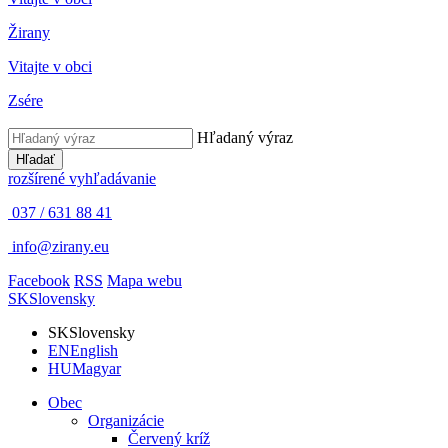
Žirany
Vitajte v obci
Zsére
Hľadaný výraz
Hľadať
rozšírené vyhľadávanie
037 / 631 88 41
info@zirany.eu
Facebook
RSS
Mapa webu
SK
Slovensky
SK
Slovensky
EN
English
HU
Magyar
Obec
Organizácie
Červený kríž