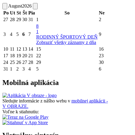
August
2026
Po
Ut
St
Št
Pia
So
Ne
27
28
29
30
31
1
2
8
1
3
4
5
6
7
9
RODINNÝ ŠPORTOVÝ DEŇ
Zobraziť všetky záznamy z dňa
10
11
12
13
14
15
16
17
18
19
20
21
22
23
24
25
26
27
28
29
30
31
1
2
3
4
5
6
Mobilná aplikácia
Sledujte informácie z nášho webu v
mobilnej aplikácii -
V OBRAZE.
Voľne k stiahnutiu: