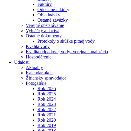
Faktúry
Odoslané faktúry
Objednávky
Ostatné záväzky
Verejné obstarávanie
Vyhlášky a tlačivá
Ostatné dokumenty
Protokoly o skúške pitnej vody
Kvalita vody
Kvalita odpadovej vody- verejná kanalizácia
Hospodárenie
Udalosti
Aktuality
Kalendár akcií
Žiriansky spravodajca
Fotogalérie
Rok 2026
Rok 2025
Rok 2024
Rok 2023
Rok 2022
Rok 2021
Rok 2020
Rok 2019
Rok 2018