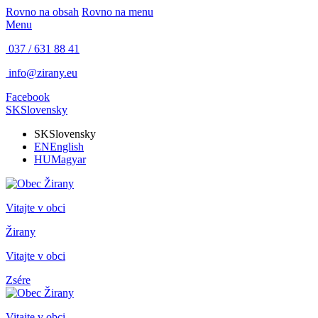
Rovno na obsah
Rovno na menu
Menu
037 / 631 88 41
info@zirany.eu
Facebook
SK
Slovensky
SK
Slovensky
EN
English
HU
Magyar
Vitajte v obci
Žirany
Vitajte v obci
Zsére
Vitajte v obci