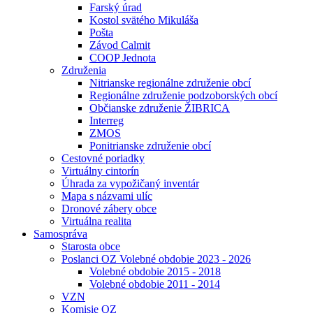
Farský úrad
Kostol svätého Mikuláša
Pošta
Závod Calmit
COOP Jednota
Združenia
Nitrianske regionálne združenie obcí
Regionálne združenie podzoborských obcí
Občianske združenie ŽIBRICA
Interreg
ZMOS
Ponitrianske združenie obcí
Cestovné poriadky
Virtuálny cintorín
Úhrada za vypožičaný inventár
Mapa s názvami ulíc
Dronové zábery obce
Virtuálna realita
Samospráva
Starosta obce
Poslanci OZ Volebné obdobie 2023 - 2026
Volebné obdobie 2015 - 2018
Volebné obdobie 2011 - 2014
VZN
Komisie OZ