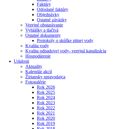
Faktúry
Odoslané faktúry
Objednávky
Ostatné záväzky
Verejné obstarávanie
Vyhlášky a tlačivá
Ostatné dokumenty
Protokoly o skúške pitnej vody
Kvalita vody
Kvalita odpadovej vody- verejná kanalizácia
Hospodárenie
Udalosti
Aktuality
Kalendár akcií
Žiriansky spravodajca
Fotogalérie
Rok 2026
Rok 2025
Rok 2024
Rok 2023
Rok 2022
Rok 2021
Rok 2020
Rok 2019
Rok 2018