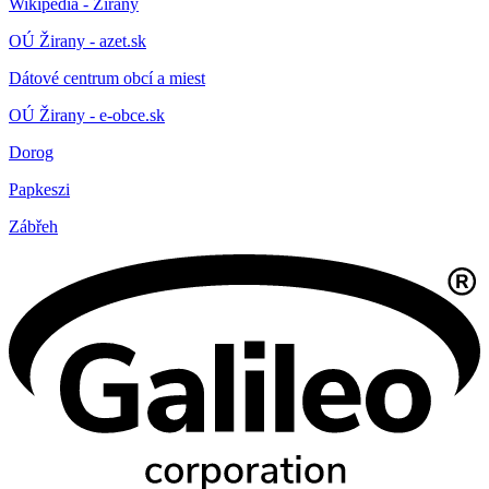
Wikipedia - Žirany
OÚ Žirany - azet.sk
Dátové centrum obcí a miest
OÚ Žirany - e-obce.sk
Dorog
Papkeszi
Zábřeh