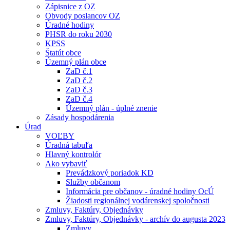
Zápisnice z OZ
Obvody poslancov OZ
Úradné hodiny
PHSR do roku 2030
KPSS
Štatút obce
Územný plán obce
ZaD č.1
ZaD č.2
ZaD č.3
ZaD č.4
Územný plán - úplné znenie
Zásady hospodárenia
Úrad
VOĽBY
Úradná tabuľa
Hlavný kontrolór
Ako vybaviť
Prevádzkový poriadok KD
Služby občanom
Informácia pre občanov - úradné hodiny OcÚ
Žiadosti regionálnej vodárenskej spoločnosti
Zmluvy, Faktúry, Objednávky
Zmluvy, Faktúry, Objednávky - archív do augusta 2023
Zmluvy