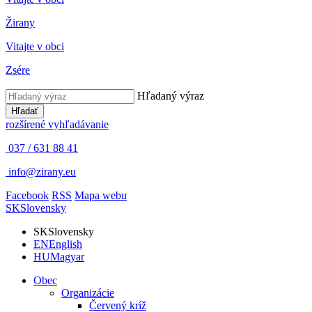
Žirany
Vitajte v obci
Zsére
Hľadaný výraz
Hľadať
rozšírené vyhľadávanie
037 / 631 88 41
info@zirany.eu
Facebook
RSS
Mapa webu
SK
Slovensky
SK
Slovensky
EN
English
HU
Magyar
Obec
Organizácie
Červený kríž