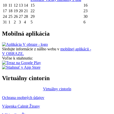
10
11
12
13
14
15
16
17
18
19
20
21
22
23
24
25
26
27
28
29
30
31
1
2
3
4
5
6
Mobilná aplikácia
Sledujte informácie z nášho webu v
mobilnej aplikácii -
V OBRAZE.
Voľne k stiahnutiu:
Virtuálny cintorín
Virtuálny cintorín
Ochrana osobných údajov
Vápenka Calmit Žirany