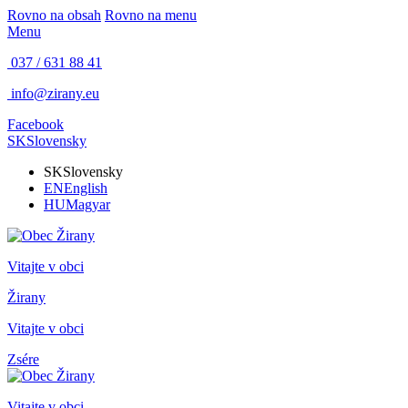
Rovno na obsah
Rovno na menu
Menu
037 / 631 88 41
info@zirany.eu
Facebook
SK
Slovensky
SK
Slovensky
EN
English
HU
Magyar
Vitajte v obci
Žirany
Vitajte v obci
Zsére
Vitajte v obci