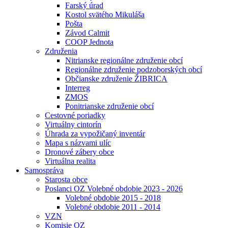
Farský úrad
Kostol svätého Mikuláša
Pošta
Závod Calmit
COOP Jednota
Združenia
Nitrianske regionálne združenie obcí
Regionálne združenie podzoborských obcí
Občianske združenie ŽIBRICA
Interreg
ZMOS
Ponitrianske združenie obcí
Cestovné poriadky
Virtuálny cintorín
Úhrada za vypožičaný inventár
Mapa s názvami ulíc
Dronové zábery obce
Virtuálna realita
Samospráva
Starosta obce
Poslanci OZ Volebné obdobie 2023 - 2026
Volebné obdobie 2015 - 2018
Volebné obdobie 2011 - 2014
VZN
Komisie OZ