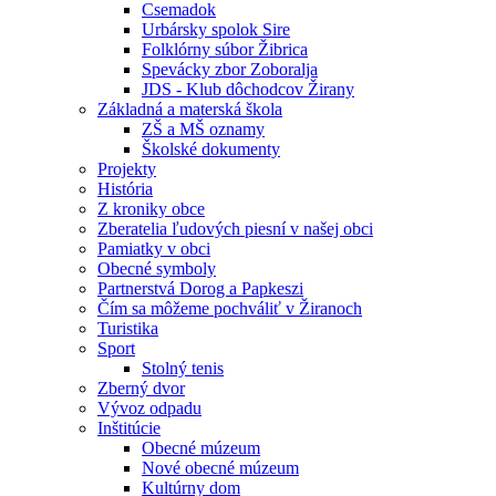
Csemadok
Urbársky spolok Sire
Folklórny súbor Žibrica
Spevácky zbor Zoboralja
JDS - Klub dôchodcov Žirany
Základná a materská škola
ZŠ a MŠ oznamy
Školské dokumenty
Projekty
História
Z kroniky obce
Zberatelia ľudových piesní v našej obci
Pamiatky v obci
Obecné symboly
Partnerstvá Dorog a Papkeszi
Čím sa môžeme pochváliť v Žiranoch
Turistika
Sport
Stolný tenis
Zberný dvor
Vývoz odpadu
Inštitúcie
Obecné múzeum
Nové obecné múzeum
Kultúrny dom