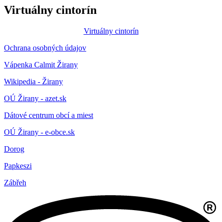
Virtuálny cintorín
Virtuálny cintorín
Ochrana osobných údajov
Vápenka Calmit Žirany
Wikipedia - Žirany
OÚ Žirany - azet.sk
Dátové centrum obcí a miest
OÚ Žirany - e-obce.sk
Dorog
Papkeszi
Zábřeh