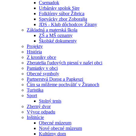
Csemadok
Urbársky spolok Sire
Folklórny súbor Žibrica
Spevácky zbor Zoboralja
JDS - Klub dôchodcov Žirany
Základná a materská škola
ZŠ a MŠ oznamy
Školské dokumenty
Projekty
História
Z kroniky obce
Zberatelia ľudových piesní v našej obci
Pamiatky v obci
Obecné symboly
Partnerstvá Dorog a Papkeszi
Čím sa môžeme pochváliť v Žiranoch
Turistika
Sport
Stolný tenis
Zberný dvor
Vývoz odpadu
Inštitúcie
Obecné múzeum
Nové obecné múzeum
Kultúrny dom