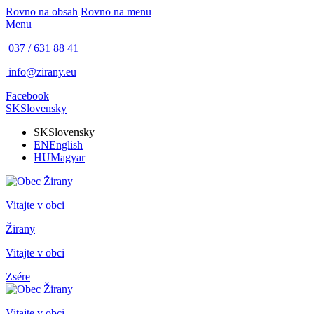
Rovno na obsah
Rovno na menu
Menu
037 / 631 88 41
info@zirany.eu
Facebook
SK
Slovensky
SK
Slovensky
EN
English
HU
Magyar
Vitajte v obci
Žirany
Vitajte v obci
Zsére
Vitajte v obci