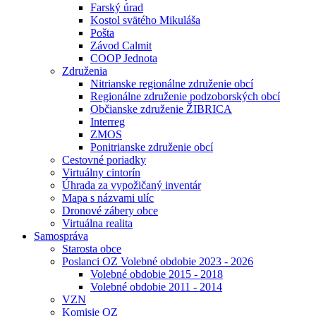
Farský úrad
Kostol svätého Mikuláša
Pošta
Závod Calmit
COOP Jednota
Združenia
Nitrianske regionálne združenie obcí
Regionálne združenie podzoborských obcí
Občianske združenie ŽIBRICA
Interreg
ZMOS
Ponitrianske združenie obcí
Cestovné poriadky
Virtuálny cintorín
Úhrada za vypožičaný inventár
Mapa s názvami ulíc
Dronové zábery obce
Virtuálna realita
Samospráva
Starosta obce
Poslanci OZ Volebné obdobie 2023 - 2026
Volebné obdobie 2015 - 2018
Volebné obdobie 2011 - 2014
VZN
Komisie OZ