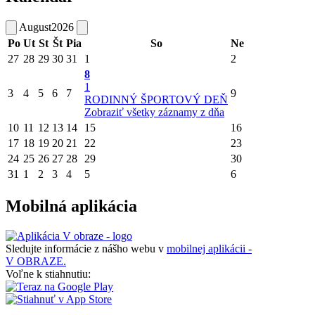
August
2026
Po
Ut
St
Št
Pia
So
Ne
27
28
29
30
31
1
2
8
1
3
4
5
6
7
9
RODINNÝ ŠPORTOVÝ DEŇ
Zobraziť všetky záznamy z dňa
10
11
12
13
14
15
16
17
18
19
20
21
22
23
24
25
26
27
28
29
30
31
1
2
3
4
5
6
Mobilná aplikácia
Sledujte informácie z nášho webu v
mobilnej aplikácii -
V OBRAZE.
Voľne k stiahnutiu: