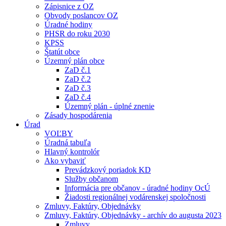
Zápisnice z OZ
Obvody poslancov OZ
Úradné hodiny
PHSR do roku 2030
KPSS
Štatút obce
Územný plán obce
ZaD č.1
ZaD č.2
ZaD č.3
ZaD č.4
Územný plán - úplné znenie
Zásady hospodárenia
Úrad
VOĽBY
Úradná tabuľa
Hlavný kontrolór
Ako vybaviť
Prevádzkový poriadok KD
Služby občanom
Informácia pre občanov - úradné hodiny OcÚ
Žiadosti regionálnej vodárenskej spoločnosti
Zmluvy, Faktúry, Objednávky
Zmluvy, Faktúry, Objednávky - archív do augusta 2023
Zmluvy