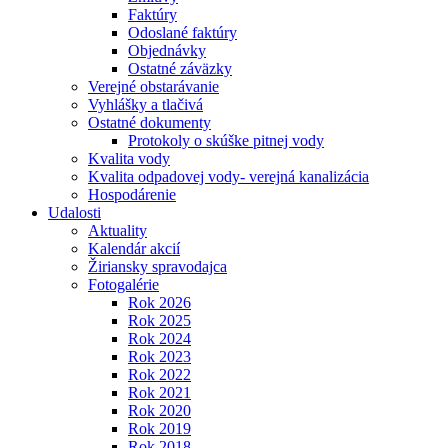
Faktúry
Odoslané faktúry
Objednávky
Ostatné záväzky
Verejné obstarávanie
Vyhlášky a tlačivá
Ostatné dokumenty
Protokoly o skúške pitnej vody
Kvalita vody
Kvalita odpadovej vody- verejná kanalizácia
Hospodárenie
Udalosti
Aktuality
Kalendár akcií
Žiriansky spravodajca
Fotogalérie
Rok 2026
Rok 2025
Rok 2024
Rok 2023
Rok 2022
Rok 2021
Rok 2020
Rok 2019
Rok 2018