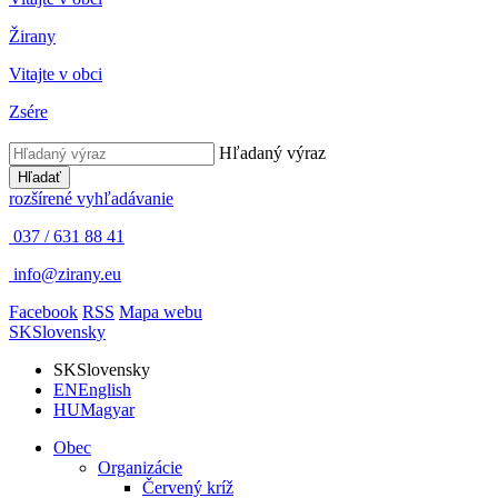
Žirany
Vitajte v obci
Zsére
Hľadaný výraz
Hľadať
rozšírené vyhľadávanie
037 / 631 88 41
info@zirany.eu
Facebook
RSS
Mapa webu
SK
Slovensky
SK
Slovensky
EN
English
HU
Magyar
Obec
Organizácie
Červený kríž