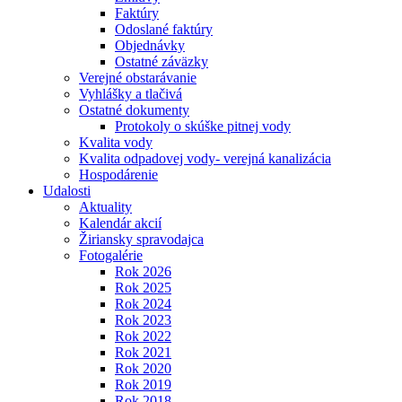
Faktúry
Odoslané faktúry
Objednávky
Ostatné záväzky
Verejné obstarávanie
Vyhlášky a tlačivá
Ostatné dokumenty
Protokoly o skúške pitnej vody
Kvalita vody
Kvalita odpadovej vody- verejná kanalizácia
Hospodárenie
Udalosti
Aktuality
Kalendár akcií
Žiriansky spravodajca
Fotogalérie
Rok 2026
Rok 2025
Rok 2024
Rok 2023
Rok 2022
Rok 2021
Rok 2020
Rok 2019
Rok 2018