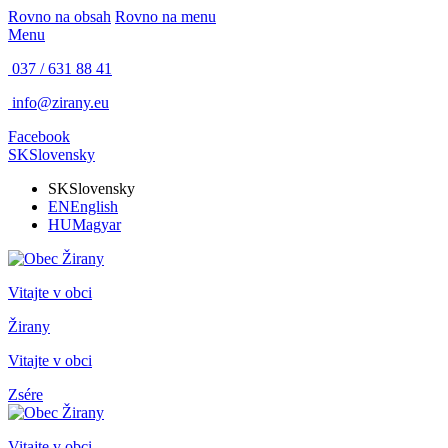
Rovno na obsah
Rovno na menu
Menu
037 / 631 88 41
info@zirany.eu
Facebook
SK
Slovensky
SK
Slovensky
EN
English
HU
Magyar
Vitajte v obci
Žirany
Vitajte v obci
Zsére
Vitajte v obci