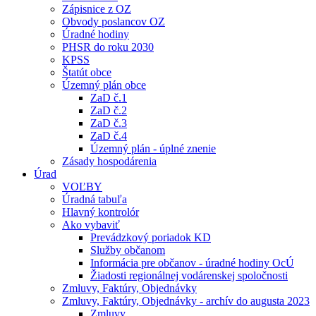
Zápisnice z OZ
Obvody poslancov OZ
Úradné hodiny
PHSR do roku 2030
KPSS
Štatút obce
Územný plán obce
ZaD č.1
ZaD č.2
ZaD č.3
ZaD č.4
Územný plán - úplné znenie
Zásady hospodárenia
Úrad
VOĽBY
Úradná tabuľa
Hlavný kontrolór
Ako vybaviť
Prevádzkový poriadok KD
Služby občanom
Informácia pre občanov - úradné hodiny OcÚ
Žiadosti regionálnej vodárenskej spoločnosti
Zmluvy, Faktúry, Objednávky
Zmluvy, Faktúry, Objednávky - archív do augusta 2023
Zmluvy