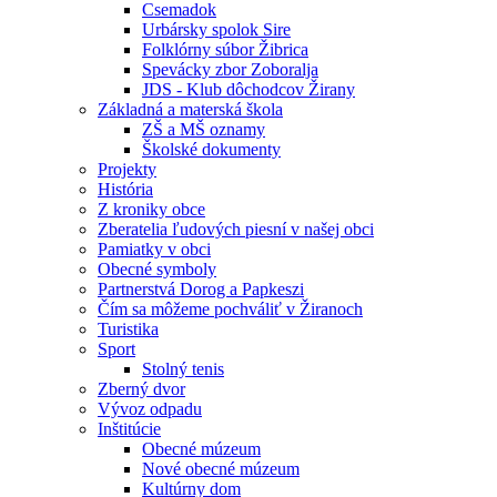
Csemadok
Urbársky spolok Sire
Folklórny súbor Žibrica
Spevácky zbor Zoboralja
JDS - Klub dôchodcov Žirany
Základná a materská škola
ZŠ a MŠ oznamy
Školské dokumenty
Projekty
História
Z kroniky obce
Zberatelia ľudových piesní v našej obci
Pamiatky v obci
Obecné symboly
Partnerstvá Dorog a Papkeszi
Čím sa môžeme pochváliť v Žiranoch
Turistika
Sport
Stolný tenis
Zberný dvor
Vývoz odpadu
Inštitúcie
Obecné múzeum
Nové obecné múzeum
Kultúrny dom