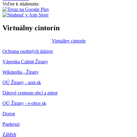
Voľne k stiahnutiu:
Virtuálny cintorín
Virtuálny cintorín
Ochrana osobných údajov
Vápenka Calmit Žirany
Wikipedia - Žirany
OÚ Žirany - azet.sk
Dátové centrum obcí a miest
OÚ Žirany - e-obce.sk
Dorog
Papkeszi
Zábřeh