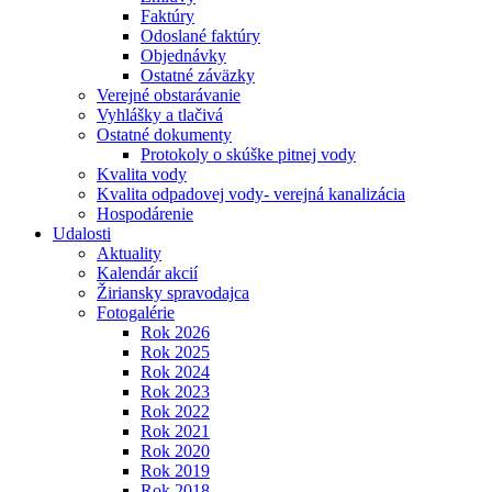
Faktúry
Odoslané faktúry
Objednávky
Ostatné záväzky
Verejné obstarávanie
Vyhlášky a tlačivá
Ostatné dokumenty
Protokoly o skúške pitnej vody
Kvalita vody
Kvalita odpadovej vody- verejná kanalizácia
Hospodárenie
Udalosti
Aktuality
Kalendár akcií
Žiriansky spravodajca
Fotogalérie
Rok 2026
Rok 2025
Rok 2024
Rok 2023
Rok 2022
Rok 2021
Rok 2020
Rok 2019
Rok 2018