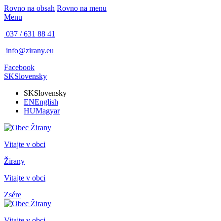
Rovno na obsah
Rovno na menu
Menu
037 / 631 88 41
info@zirany.eu
Facebook
SK
Slovensky
SK
Slovensky
EN
English
HU
Magyar
Vitajte v obci
Žirany
Vitajte v obci
Zsére
Vitajte v obci