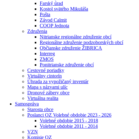
Farský úrad
Kostol svätého Mikuláša
Pošta
Závod Calmit
COOP Jednota
Združenia
Nitrianske regionálne združenie obcí
Regionálne združenie podzoborských obcí
Občianske združenie ŽIBRICA
Interreg
ZMOS
Ponitrianske združenie obcí
Cestovné poriadky
Virtuálny cintorín
Úhrada za vypožičaný inventár
Mapa s názvami ulíc
Dronové zábery obce
Virtuálna realita
Samospráva
Starosta obce
Poslanci OZ Volebné obdobie 2023 - 2026
Volebné obdobie 2015 - 2018
Volebné obdobie 2011 - 2014
VZN
Komisie OZ