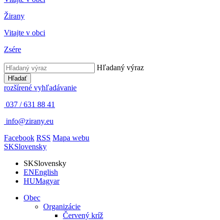
Žirany
Vitajte v obci
Zsére
Hľadaný výraz
Hľadať
rozšírené vyhľadávanie
037 / 631 88 41
info@zirany.eu
Facebook
RSS
Mapa webu
SK
Slovensky
SK
Slovensky
EN
English
HU
Magyar
Obec
Organizácie
Červený kríž