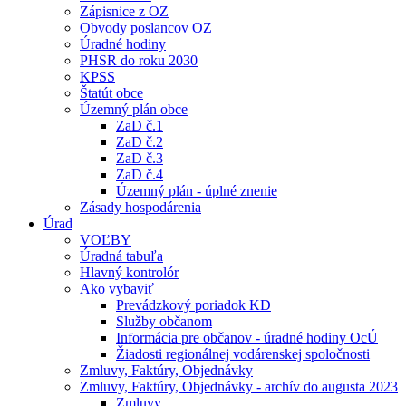
Zápisnice z OZ
Obvody poslancov OZ
Úradné hodiny
PHSR do roku 2030
KPSS
Štatút obce
Územný plán obce
ZaD č.1
ZaD č.2
ZaD č.3
ZaD č.4
Územný plán - úplné znenie
Zásady hospodárenia
Úrad
VOĽBY
Úradná tabuľa
Hlavný kontrolór
Ako vybaviť
Prevádzkový poriadok KD
Služby občanom
Informácia pre občanov - úradné hodiny OcÚ
Žiadosti regionálnej vodárenskej spoločnosti
Zmluvy, Faktúry, Objednávky
Zmluvy, Faktúry, Objednávky - archív do augusta 2023
Zmluvy