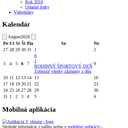
Rok 2010
Ostatné fotky
Videoklipy
Kalendár
August
2026
Po
Ut
St
Št
Pia
So
Ne
27
28
29
30
31
1
2
8
1
3
4
5
6
7
9
RODINNÝ ŠPORTOVÝ DEŇ
Zobraziť všetky záznamy z dňa
10
11
12
13
14
15
16
17
18
19
20
21
22
23
24
25
26
27
28
29
30
31
1
2
3
4
5
6
Mobilná aplikácia
Sledujte informácie z nášho webu v
mobilnej aplikácii -