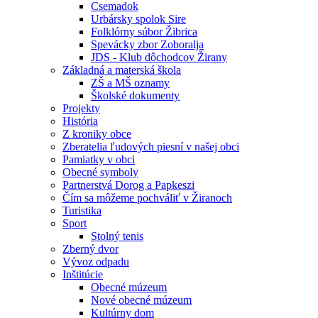
Csemadok
Urbársky spolok Sire
Folklórny súbor Žibrica
Spevácky zbor Zoboralja
JDS - Klub dôchodcov Žirany
Základná a materská škola
ZŠ a MŠ oznamy
Školské dokumenty
Projekty
História
Z kroniky obce
Zberatelia ľudových piesní v našej obci
Pamiatky v obci
Obecné symboly
Partnerstvá Dorog a Papkeszi
Čím sa môžeme pochváliť v Žiranoch
Turistika
Sport
Stolný tenis
Zberný dvor
Vývoz odpadu
Inštitúcie
Obecné múzeum
Nové obecné múzeum
Kultúrny dom