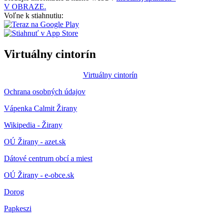
V OBRAZE.
Voľne k stiahnutiu:
Virtuálny cintorín
Virtuálny cintorín
Ochrana osobných údajov
Vápenka Calmit Žirany
Wikipedia - Žirany
OÚ Žirany - azet.sk
Dátové centrum obcí a miest
OÚ Žirany - e-obce.sk
Dorog
Papkeszi