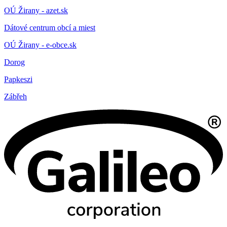
OÚ Žirany - azet.sk
Dátové centrum obcí a miest
OÚ Žirany - e-obce.sk
Dorog
Papkeszi
Zábřeh