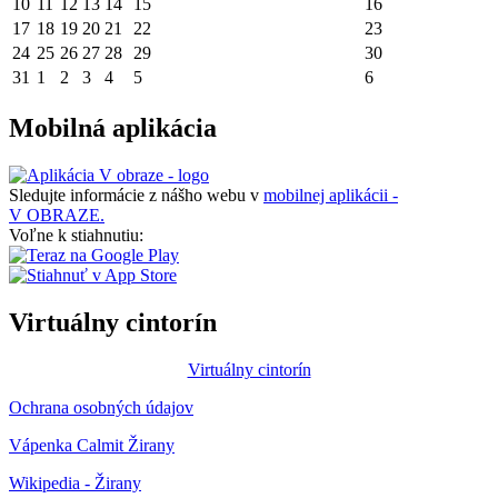
10
11
12
13
14
15
16
17
18
19
20
21
22
23
24
25
26
27
28
29
30
31
1
2
3
4
5
6
Mobilná aplikácia
Sledujte informácie z nášho webu v
mobilnej aplikácii -
V OBRAZE.
Voľne k stiahnutiu:
Virtuálny cintorín
Virtuálny cintorín
Ochrana osobných údajov
Vápenka Calmit Žirany
Wikipedia - Žirany