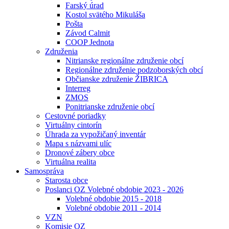
Farský úrad
Kostol svätého Mikuláša
Pošta
Závod Calmit
COOP Jednota
Združenia
Nitrianske regionálne združenie obcí
Regionálne združenie podzoborských obcí
Občianske združenie ŽIBRICA
Interreg
ZMOS
Ponitrianske združenie obcí
Cestovné poriadky
Virtuálny cintorín
Úhrada za vypožičaný inventár
Mapa s názvami ulíc
Dronové zábery obce
Virtuálna realita
Samospráva
Starosta obce
Poslanci OZ Volebné obdobie 2023 - 2026
Volebné obdobie 2015 - 2018
Volebné obdobie 2011 - 2014
VZN
Komisie OZ