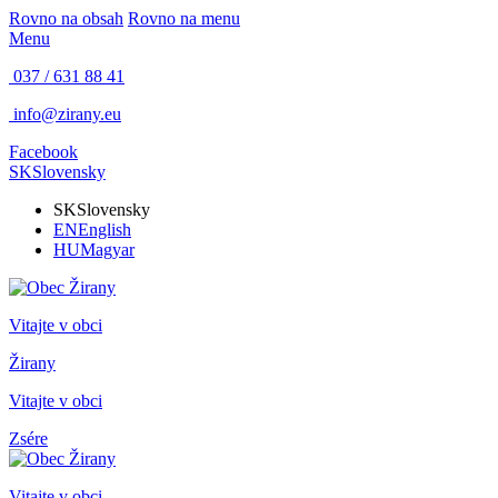
Rovno na obsah
Rovno na menu
Menu
037 / 631 88 41
info@zirany.eu
Facebook
SK
Slovensky
SK
Slovensky
EN
English
HU
Magyar
Vitajte v obci
Žirany
Vitajte v obci
Zsére
Vitajte v obci