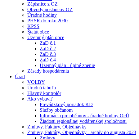
Zápisnice z OZ
Obvody poslancov OZ
Úradné hodiny
PHSR do roku 2030
KPSS
Štatút obce
Územný plán obce
ZaD č.1
ZaD č.2
ZaD č.3
ZaD č.4
Územný plán - úplné znenie
Zásady hospodárenia
Úrad
VOĽBY
Úradná tabuľa
Hlavný kontrolór
Ako vybaviť
Prevádzkový poriadok KD
Služby občanom
Informácia pre občanov - úradné hodiny OcÚ
Žiadosti regionálnej vodárenskej spoločnosti
Zmluvy, Faktúry, Objednávky
Zmluvy, Faktúry, Objednávky - archív do augusta 2023
Zmluvy