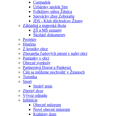
Csemadok
Urbársky spolok Sire
Folklórny súbor Žibrica
Spevácky zbor Zoboralja
JDS - Klub dôchodcov Žirany
Základná a materská škola
ZŠ a MŠ oznamy
Školské dokumenty
Projekty
História
Z kroniky obce
Zberatelia ľudových piesní v našej obci
Pamiatky v obci
Obecné symboly
Partnerstvá Dorog a Papkeszi
Čím sa môžeme pochváliť v Žiranoch
Turistika
Sport
Stolný tenis
Zberný dvor
Vývoz odpadu
Inštitúcie
Obecné múzeum
Nové obecné múzeum
Kultúrny dom