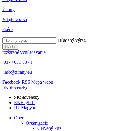
Žirany
Vitajte v obci
Zsére
Hľadaný výraz
Hľadať
rozšírené vyhľadávanie
037 / 631 88 41
info@zirany.eu
Facebook
RSS
Mapa webu
SK
Slovensky
SK
Slovensky
EN
English
HU
Magyar
Obec
Organizácie
Červený kríž