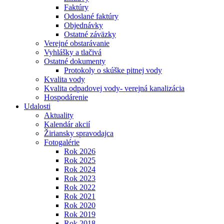
Faktúry
Odoslané faktúry
Objednávky
Ostatné záväzky
Verejné obstarávanie
Vyhlášky a tlačivá
Ostatné dokumenty
Protokoly o skúške pitnej vody
Kvalita vody
Kvalita odpadovej vody- verejná kanalizácia
Hospodárenie
Udalosti
Aktuality
Kalendár akcií
Žiriansky spravodajca
Fotogalérie
Rok 2026
Rok 2025
Rok 2024
Rok 2023
Rok 2022
Rok 2021
Rok 2020
Rok 2019
Rok 2018