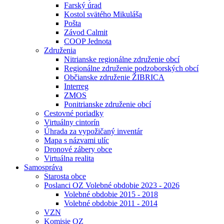
Farský úrad
Kostol svätého Mikuláša
Pošta
Závod Calmit
COOP Jednota
Združenia
Nitrianske regionálne združenie obcí
Regionálne združenie podzoborských obcí
Občianske združenie ŽIBRICA
Interreg
ZMOS
Ponitrianske združenie obcí
Cestovné poriadky
Virtuálny cintorín
Úhrada za vypožičaný inventár
Mapa s názvami ulíc
Dronové zábery obce
Virtuálna realita
Samospráva
Starosta obce
Poslanci OZ Volebné obdobie 2023 - 2026
Volebné obdobie 2015 - 2018
Volebné obdobie 2011 - 2014
VZN
Komisie OZ