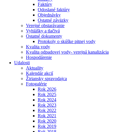
Faktúry
Odoslané faktúry
Objednávky
Ostatné záväzky
Verejné obstarávanie
Vyhlášky a tlačivá
Ostatné dokumenty
Protokoly o skúške pitnej vody
Kvalita vody
Kvalita odpadovej vody- verejná kanalizácia
Hospodárenie
Udalosti
Aktuality
Kalendár akcií
Žiriansky spravodajca
Fotogalérie
Rok 2026
Rok 2025
Rok 2024
Rok 2023
Rok 2022
Rok 2021
Rok 2020
Rok 2019
Rok 2018