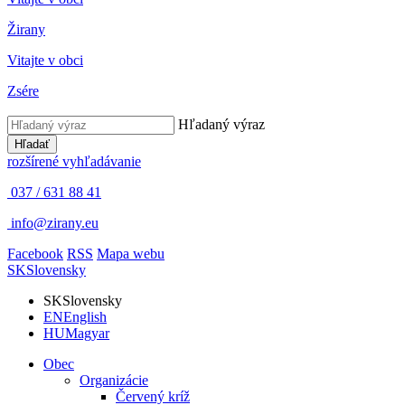
Žirany
Vitajte v obci
Zsére
Hľadaný výraz
Hľadať
rozšírené vyhľadávanie
037 / 631 88 41
info@zirany.eu
Facebook
RSS
Mapa webu
SK
Slovensky
SK
Slovensky
EN
English
HU
Magyar
Obec
Organizácie
Červený kríž