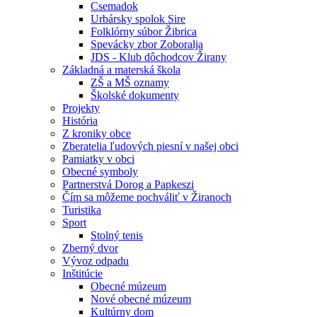
Csemadok
Urbársky spolok Sire
Folklórny súbor Žibrica
Spevácky zbor Zoboralja
JDS - Klub dôchodcov Žirany
Základná a materská škola
ZŠ a MŠ oznamy
Školské dokumenty
Projekty
História
Z kroniky obce
Zberatelia ľudových piesní v našej obci
Pamiatky v obci
Obecné symboly
Partnerstvá Dorog a Papkeszi
Čím sa môžeme pochváliť v Žiranoch
Turistika
Sport
Stolný tenis
Zberný dvor
Vývoz odpadu
Inštitúcie
Obecné múzeum
Nové obecné múzeum
Kultúrny dom