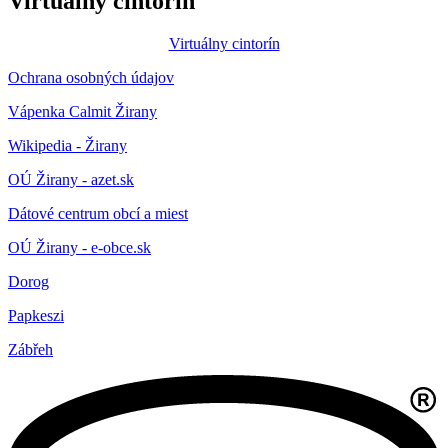
Virtuálny cintorín
Virtuálny cintorín
Ochrana osobných údajov
Vápenka Calmit Žirany
Wikipedia - Žirany
OÚ Žirany - azet.sk
Dátové centrum obcí a miest
OÚ Žirany - e-obce.sk
Dorog
Papkeszi
Zábřeh