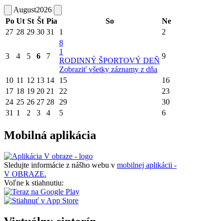
August
2026
Po
Ut
St
Št
Pia
So
Ne
27
28
29
30
31
1
2
8
1
3
4
5
6
7
9
RODINNÝ ŠPORTOVÝ DEŇ
Zobraziť všetky záznamy z dňa
10
11
12
13
14
15
16
17
18
19
20
21
22
23
24
25
26
27
28
29
30
31
1
2
3
4
5
6
Mobilná aplikácia
Sledujte informácie z nášho webu v
mobilnej aplikácii -
V OBRAZE.
Voľne k stiahnutiu: