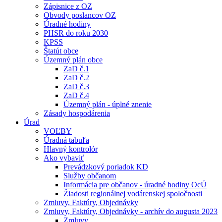
Zápisnice z OZ
Obvody poslancov OZ
Úradné hodiny
PHSR do roku 2030
KPSS
Štatút obce
Územný plán obce
ZaD č.1
ZaD č.2
ZaD č.3
ZaD č.4
Územný plán - úplné znenie
Zásady hospodárenia
Úrad
VOĽBY
Úradná tabuľa
Hlavný kontrolór
Ako vybaviť
Prevádzkový poriadok KD
Služby občanom
Informácia pre občanov - úradné hodiny OcÚ
Žiadosti regionálnej vodárenskej spoločnosti
Zmluvy, Faktúry, Objednávky
Zmluvy, Faktúry, Objednávky - archív do augusta 2023
Zmluvy