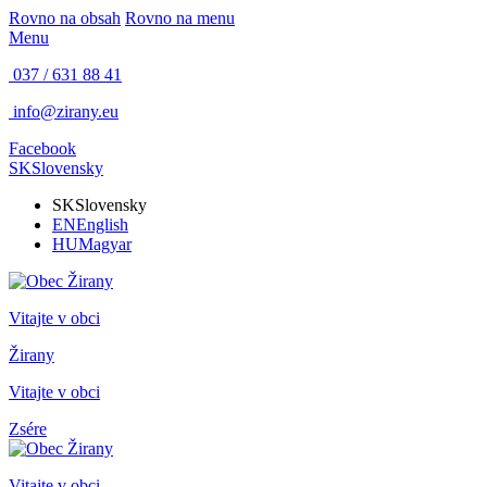
Rovno na obsah
Rovno na menu
Menu
037 / 631 88 41
info@zirany.eu
Facebook
SK
Slovensky
SK
Slovensky
EN
English
HU
Magyar
Vitajte v obci
Žirany
Vitajte v obci
Zsére
Vitajte v obci