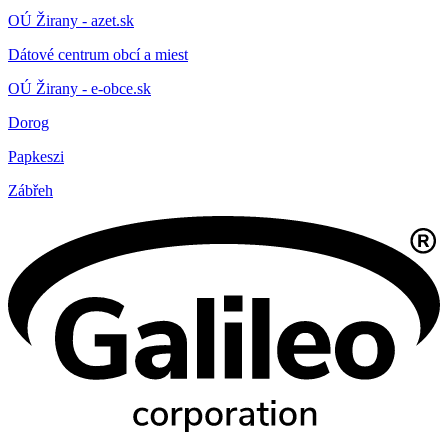
OÚ Žirany - azet.sk
Dátové centrum obcí a miest
OÚ Žirany - e-obce.sk
Dorog
Papkeszi
Zábřeh