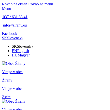
Rovno na obsah
Rovno na menu
Menu
037 / 631 88 41
info@zirany.eu
Facebook
SK
Slovensky
SK
Slovensky
EN
English
HU
Magyar
Vitajte v obci
Žirany
Vitajte v obci
Zsére
Vitajte v obci