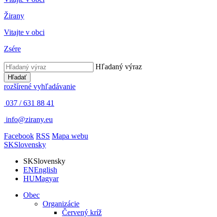
Žirany
Vitajte v obci
Zsére
Hľadaný výraz
Hľadať
rozšírené vyhľadávanie
037 / 631 88 41
info@zirany.eu
Facebook
RSS
Mapa webu
SK
Slovensky
SK
Slovensky
EN
English
HU
Magyar
Obec
Organizácie
Červený kríž