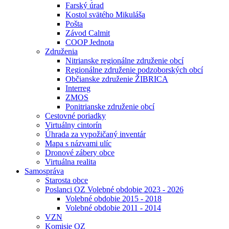
Farský úrad
Kostol svätého Mikuláša
Pošta
Závod Calmit
COOP Jednota
Združenia
Nitrianske regionálne združenie obcí
Regionálne združenie podzoborských obcí
Občianske združenie ŽIBRICA
Interreg
ZMOS
Ponitrianske združenie obcí
Cestovné poriadky
Virtuálny cintorín
Úhrada za vypožičaný inventár
Mapa s názvami ulíc
Dronové zábery obce
Virtuálna realita
Samospráva
Starosta obce
Poslanci OZ Volebné obdobie 2023 - 2026
Volebné obdobie 2015 - 2018
Volebné obdobie 2011 - 2014
VZN
Komisie OZ