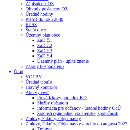
Zápisnice z OZ
Obvody poslancov OZ
Úradné hodiny
PHSR do roku 2030
KPSS
Štatút obce
Územný plán obce
ZaD č.1
ZaD č.2
ZaD č.3
ZaD č.4
Územný plán - úplné znenie
Zásady hospodárenia
Úrad
VOĽBY
Úradná tabuľa
Hlavný kontrolór
Ako vybaviť
Prevádzkový poriadok KD
Služby občanom
Informácia pre občanov - úradné hodiny OcÚ
Žiadosti regionálnej vodárenskej spoločnosti
Zmluvy, Faktúry, Objednávky
Zmluvy, Faktúry, Objednávky - archív do augusta 2023
Zmluvy