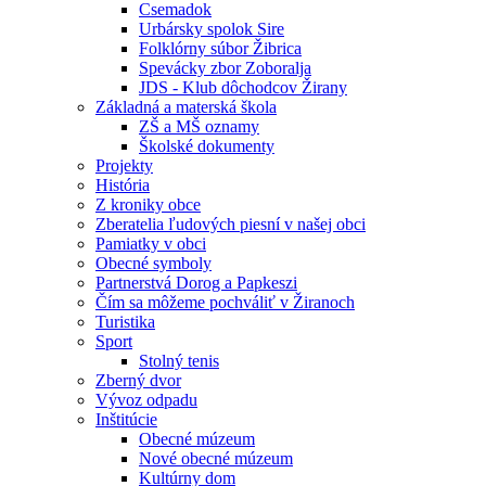
Csemadok
Urbársky spolok Sire
Folklórny súbor Žibrica
Spevácky zbor Zoboralja
JDS - Klub dôchodcov Žirany
Základná a materská škola
ZŠ a MŠ oznamy
Školské dokumenty
Projekty
História
Z kroniky obce
Zberatelia ľudových piesní v našej obci
Pamiatky v obci
Obecné symboly
Partnerstvá Dorog a Papkeszi
Čím sa môžeme pochváliť v Žiranoch
Turistika
Sport
Stolný tenis
Zberný dvor
Vývoz odpadu
Inštitúcie
Obecné múzeum
Nové obecné múzeum
Kultúrny dom