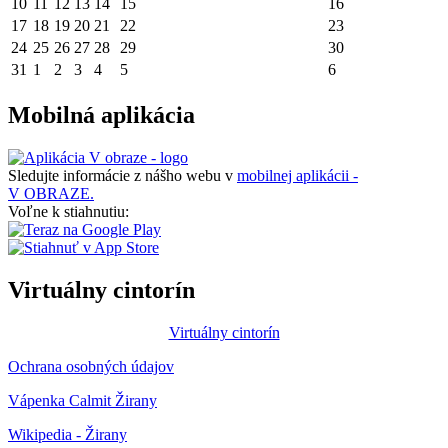
10
11
12
13
14
15
16
17
18
19
20
21
22
23
24
25
26
27
28
29
30
31
1
2
3
4
5
6
Mobilná aplikácia
Sledujte informácie z nášho webu v
mobilnej aplikácii -
V OBRAZE.
Voľne k stiahnutiu:
Virtuálny cintorín
Virtuálny cintorín
Ochrana osobných údajov
Vápenka Calmit Žirany
Wikipedia - Žirany