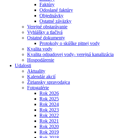
Faktúry
Odoslané faktúry
Objednávky
Ostatné záväzky
Verejné obstarávanie
Vyhlášky a tlačivá
Ostatné dokumenty
Protokoly o skúške pitnej vody
Kvalita vody
Kvalita odpadovej vody- verejná kanalizácia
Hospodárenie
Udalosti
Aktuality
Kalendár akcií
Žiriansky spravodajca
Fotogalérie
Rok 2026
Rok 2025
Rok 2024
Rok 2023
Rok 2022
Rok 2021
Rok 2020
Rok 2019
Rok 2018