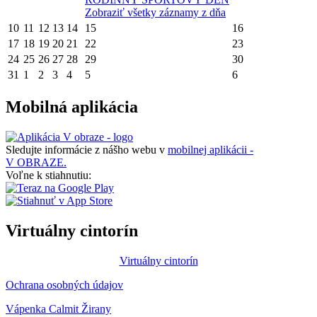
Zobraziť všetky záznamy z dňa
10
11
12
13
14
15
16
17
18
19
20
21
22
23
24
25
26
27
28
29
30
31
1
2
3
4
5
6
Mobilná aplikácia
Sledujte informácie z nášho webu v
mobilnej aplikácii -
V OBRAZE.
Voľne k stiahnutiu:
Virtuálny cintorín
Virtuálny cintorín
Ochrana osobných údajov
Vápenka Calmit Žirany