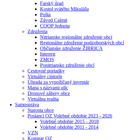
Farský úrad
Kostol svätého Mikuláša
Pošta
Závod Calmit
COOP Jednota
Združenia
Nitrianske regionálne združenie obcí
Regionálne združenie podzoborských obcí
Občianske združenie ŽIBRICA
Interreg
ZMOS
Ponitrianske združenie obcí
Cestovné poriadky
Virtuálny cintorín
Úhrada za vypožičaný inventár
Mapa s názvami ulíc
Dronové zábery obce
Virtuálna realita
Samospráva
Starosta obce
Poslanci OZ Volebné obdobie 2023 - 2026
Volebné obdobie 2015 - 2018
Volebné obdobie 2011 - 2014
VZN
Komisie OZ