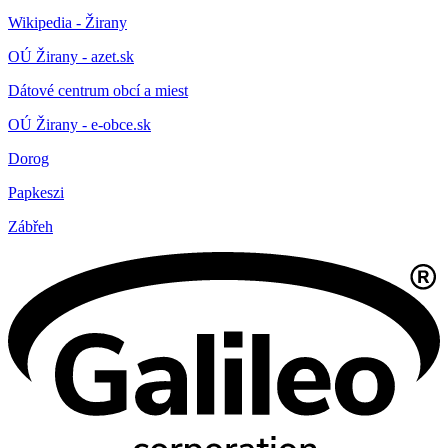
Wikipedia - Žirany
OÚ Žirany - azet.sk
Dátové centrum obcí a miest
OÚ Žirany - e-obce.sk
Dorog
Papkeszi
Zábřeh