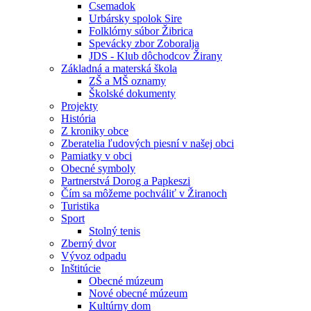
Csemadok
Urbársky spolok Sire
Folklórny súbor Žibrica
Spevácky zbor Zoboralja
JDS - Klub dôchodcov Žirany
Základná a materská škola
ZŠ a MŠ oznamy
Školské dokumenty
Projekty
História
Z kroniky obce
Zberatelia ľudových piesní v našej obci
Pamiatky v obci
Obecné symboly
Partnerstvá Dorog a Papkeszi
Čím sa môžeme pochváliť v Žiranoch
Turistika
Sport
Stolný tenis
Zberný dvor
Vývoz odpadu
Inštitúcie
Obecné múzeum
Nové obecné múzeum
Kultúrny dom