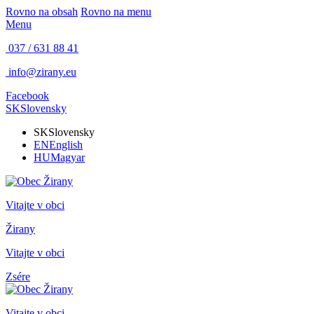
Rovno na obsah
Rovno na menu
Menu
037 / 631 88 41
info@zirany.eu
Facebook
SK
Slovensky
SK
Slovensky
EN
English
HU
Magyar
Vitajte v obci
Žirany
Vitajte v obci
Zsére
Vitajte v obci