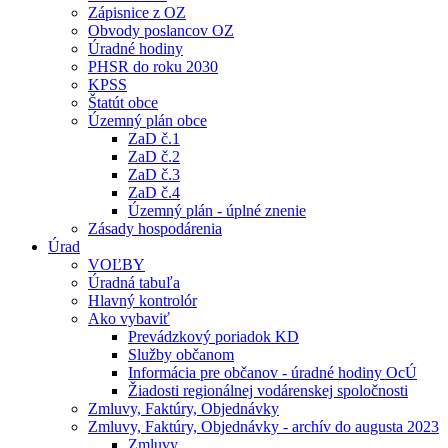
Zápisnice z OZ
Obvody poslancov OZ
Úradné hodiny
PHSR do roku 2030
KPSS
Štatút obce
Územný plán obce
ZaD č.1
ZaD č.2
ZaD č.3
ZaD č.4
Územný plán - úplné znenie
Zásady hospodárenia
Úrad
VOĽBY
Úradná tabuľa
Hlavný kontrolór
Ako vybaviť
Prevádzkový poriadok KD
Služby občanom
Informácia pre občanov - úradné hodiny OcÚ
Žiadosti regionálnej vodárenskej spoločnosti
Zmluvy, Faktúry, Objednávky
Zmluvy, Faktúry, Objednávky - archív do augusta 2023
Zmluvy