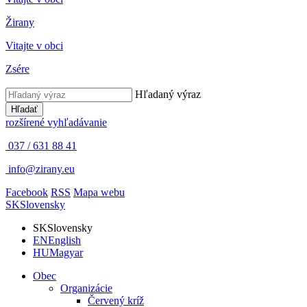
Žirany
Vitajte v obci
Zsére
Hľadaný výraz
Hľadať
rozšírené vyhľadávanie
037 / 631 88 41
info@zirany.eu
Facebook
RSS
Mapa webu
SK
Slovensky
SK
Slovensky
EN
English
HU
Magyar
Obec
Organizácie
Červený kríž