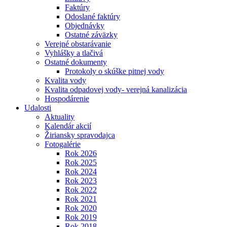
Faktúry
Odoslané faktúry
Objednávky
Ostatné záväzky
Verejné obstarávanie
Vyhlášky a tlačivá
Ostatné dokumenty
Protokoly o skúške pitnej vody
Kvalita vody
Kvalita odpadovej vody- verejná kanalizácia
Hospodárenie
Udalosti
Aktuality
Kalendár akcií
Žiriansky spravodajca
Fotogalérie
Rok 2026
Rok 2025
Rok 2024
Rok 2023
Rok 2022
Rok 2021
Rok 2020
Rok 2019
Rok 2018