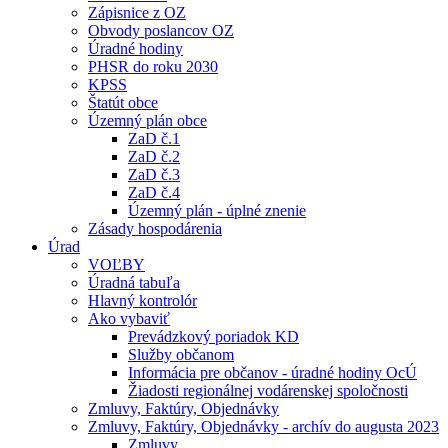
Zápisnice z OZ
Obvody poslancov OZ
Úradné hodiny
PHSR do roku 2030
KPSS
Štatút obce
Územný plán obce
ZaD č.1
ZaD č.2
ZaD č.3
ZaD č.4
Územný plán - úplné znenie
Zásady hospodárenia
Úrad
VOĽBY
Úradná tabuľa
Hlavný kontrolór
Ako vybaviť
Prevádzkový poriadok KD
Služby občanom
Informácia pre občanov - úradné hodiny OcÚ
Žiadosti regionálnej vodárenskej spoločnosti
Zmluvy, Faktúry, Objednávky
Zmluvy, Faktúry, Objednávky - archív do augusta 2023
Zmluvy