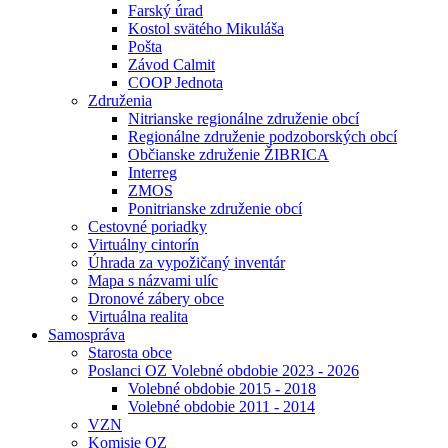
Farský úrad
Kostol svätého Mikuláša
Pošta
Závod Calmit
COOP Jednota
Združenia
Nitrianske regionálne združenie obcí
Regionálne združenie podzoborských obcí
Občianske združenie ŽIBRICA
Interreg
ZMOS
Ponitrianske združenie obcí
Cestovné poriadky
Virtuálny cintorín
Úhrada za vypožičaný inventár
Mapa s názvami ulíc
Dronové zábery obce
Virtuálna realita
Samospráva
Starosta obce
Poslanci OZ Volebné obdobie 2023 - 2026
Volebné obdobie 2015 - 2018
Volebné obdobie 2011 - 2014
VZN
Komisie OZ