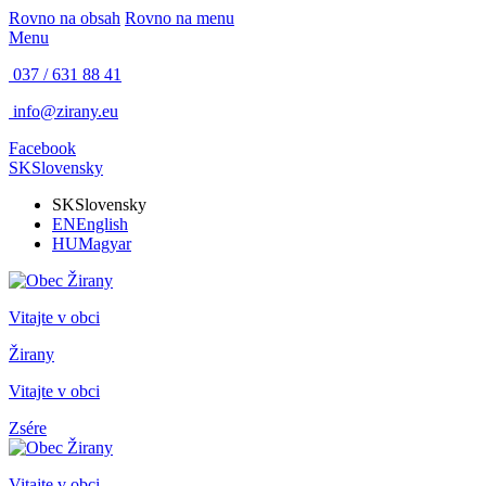
Rovno na obsah
Rovno na menu
Menu
037 / 631 88 41
info@zirany.eu
Facebook
SK
Slovensky
SK
Slovensky
EN
English
HU
Magyar
Vitajte v obci
Žirany
Vitajte v obci
Zsére
Vitajte v obci