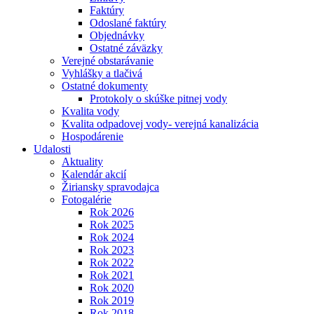
Faktúry
Odoslané faktúry
Objednávky
Ostatné záväzky
Verejné obstarávanie
Vyhlášky a tlačivá
Ostatné dokumenty
Protokoly o skúške pitnej vody
Kvalita vody
Kvalita odpadovej vody- verejná kanalizácia
Hospodárenie
Udalosti
Aktuality
Kalendár akcií
Žiriansky spravodajca
Fotogalérie
Rok 2026
Rok 2025
Rok 2024
Rok 2023
Rok 2022
Rok 2021
Rok 2020
Rok 2019
Rok 2018