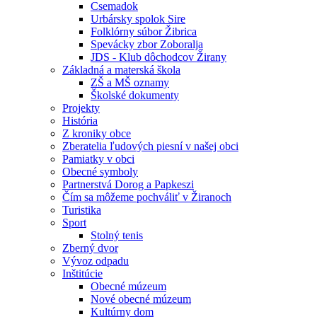
Csemadok
Urbársky spolok Sire
Folklórny súbor Žibrica
Spevácky zbor Zoboralja
JDS - Klub dôchodcov Žirany
Základná a materská škola
ZŠ a MŠ oznamy
Školské dokumenty
Projekty
História
Z kroniky obce
Zberatelia ľudových piesní v našej obci
Pamiatky v obci
Obecné symboly
Partnerstvá Dorog a Papkeszi
Čím sa môžeme pochváliť v Žiranoch
Turistika
Sport
Stolný tenis
Zberný dvor
Vývoz odpadu
Inštitúcie
Obecné múzeum
Nové obecné múzeum
Kultúrny dom