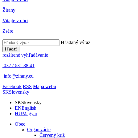
Žirany
Vitajte v obci
Zsére
Hľadaný výraz
Hľadať
rozšírené vyhľadávanie
037 / 631 88 41
info@zirany.eu
Facebook
RSS
Mapa webu
SK
Slovensky
SK
Slovensky
EN
English
HU
Magyar
Obec
Organizácie
Červený kríž