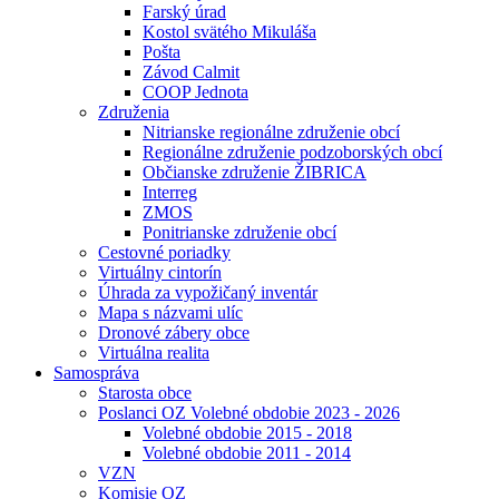
Farský úrad
Kostol svätého Mikuláša
Pošta
Závod Calmit
COOP Jednota
Združenia
Nitrianske regionálne združenie obcí
Regionálne združenie podzoborských obcí
Občianske združenie ŽIBRICA
Interreg
ZMOS
Ponitrianske združenie obcí
Cestovné poriadky
Virtuálny cintorín
Úhrada za vypožičaný inventár
Mapa s názvami ulíc
Dronové zábery obce
Virtuálna realita
Samospráva
Starosta obce
Poslanci OZ Volebné obdobie 2023 - 2026
Volebné obdobie 2015 - 2018
Volebné obdobie 2011 - 2014
VZN
Komisie OZ