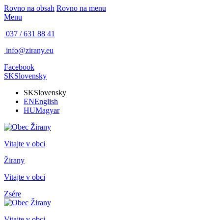
Rovno na obsah
Rovno na menu
Menu
037 / 631 88 41
info@zirany.eu
Facebook
SK
Slovensky
SK
Slovensky
EN
English
HU
Magyar
Vitajte v obci
Žirany
Vitajte v obci
Zsére
Vitajte v obci