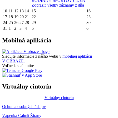
RODINNÝ ŠPORTOVÝ DEŇ
Zobraziť všetky záznamy z dňa
10
11
12
13
14
15
16
17
18
19
20
21
22
23
24
25
26
27
28
29
30
31
1
2
3
4
5
6
Mobilná aplikácia
Sledujte informácie z nášho webu v
mobilnej aplikácii -
V OBRAZE.
Voľne k stiahnutiu:
Virtuálny cintorín
Virtuálny cintorín
Ochrana osobných údajov
Vápenka Calmit Žirany