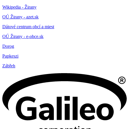
Wikipedia - Žirany
OÚ Žirany - azet.sk
Dátové centrum obcí a miest
OÚ Žirany - e-obce.sk
Dorog
Papkeszi
Zábřeh