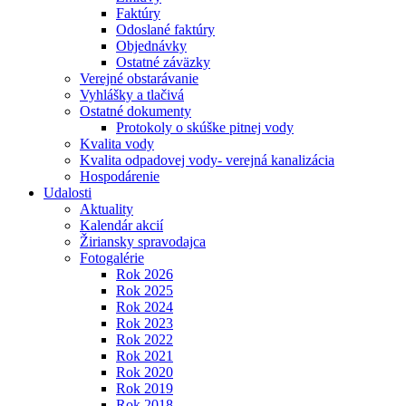
Faktúry
Odoslané faktúry
Objednávky
Ostatné záväzky
Verejné obstarávanie
Vyhlášky a tlačivá
Ostatné dokumenty
Protokoly o skúške pitnej vody
Kvalita vody
Kvalita odpadovej vody- verejná kanalizácia
Hospodárenie
Udalosti
Aktuality
Kalendár akcií
Žiriansky spravodajca
Fotogalérie
Rok 2026
Rok 2025
Rok 2024
Rok 2023
Rok 2022
Rok 2021
Rok 2020
Rok 2019
Rok 2018