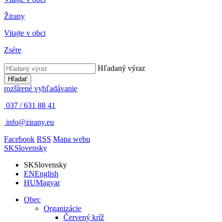
Žirany
Vitajte v obci
Zsére
Hľadaný výraz
Hľadať
rozšírené vyhľadávanie
037 / 631 88 41
info@zirany.eu
Facebook
RSS
Mapa webu
SK
Slovensky
SK
Slovensky
EN
English
HU
Magyar
Obec
Organizácie
Červený kríž