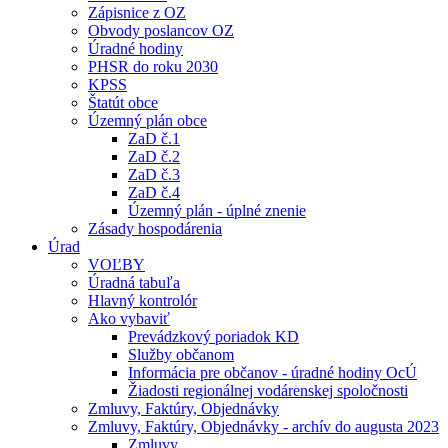
Zápisnice z OZ
Obvody poslancov OZ
Úradné hodiny
PHSR do roku 2030
KPSS
Štatút obce
Územný plán obce
ZaD č.1
ZaD č.2
ZaD č.3
ZaD č.4
Územný plán - úplné znenie
Zásady hospodárenia
Úrad
VOĽBY
Úradná tabuľa
Hlavný kontrolór
Ako vybaviť
Prevádzkový poriadok KD
Služby občanom
Informácia pre občanov - úradné hodiny OcÚ
Žiadosti regionálnej vodárenskej spoločnosti
Zmluvy, Faktúry, Objednávky
Zmluvy, Faktúry, Objednávky - archív do augusta 2023
Zmluvy