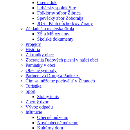
Csemadok
Urbársky spolok Sire
Folklórny súbor Žibrica
Spevácky zbor Zoboralja
JDS - Klub dôchodcov Žirany
Základná a materská škola
ZŠ a MŠ oznamy
Školské dokumenty
Projekty
História
Z kroniky obce
Zberatelia ľudových piesní v našej obci
Pamiatky v obci
Obecné symboly
Partnerstvá Dorog a Papkeszi
Čím sa môžeme pochváliť v Žiranoch
Turistika
Sport
Stolný tenis
Zberný dvor
Vývoz odpadu
Inštitúcie
Obecné múzeum
Nové obecné múzeum
Kultúrny dom