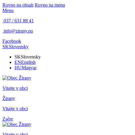
Rovno na obsah
Rovno na menu
Menu
037 / 631 88 41
info@zirany.eu
Facebook
SK
Slovensky
SK
Slovensky
EN
English
HU
Magyar
Vitajte v obci
Žirany
Vitajte v obci
Zsére
Vitajte v obci