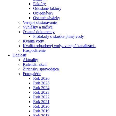
Faktúry
Odoslané faktúry
Objednávky
Ostatné záväzky
Verejné obstarávanie
Vyhlášky a tlačivá
Ostatné dokumenty
Protokoly o skúške pitnej vody
Kvalita vody
Kvalita odpadovej vody- verejná kanalizácia
Hospodárenie
Udalosti
Aktuality
Kalendár akcií
Žiriansky spravodajca
Fotogalérie
Rok 2026
Rok 2025
Rok 2024
Rok 2023
Rok 2022
Rok 2021
Rok 2020
Rok 2019
Rok 2018