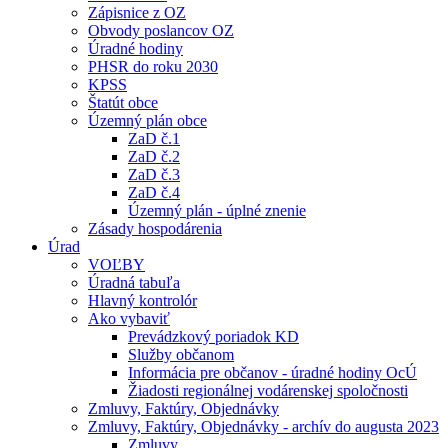
Zápisnice z OZ
Obvody poslancov OZ
Úradné hodiny
PHSR do roku 2030
KPSS
Štatút obce
Územný plán obce
ZaD č.1
ZaD č.2
ZaD č.3
ZaD č.4
Územný plán - úplné znenie
Zásady hospodárenia
Úrad
VOĽBY
Úradná tabuľa
Hlavný kontrolór
Ako vybaviť
Prevádzkový poriadok KD
Služby občanom
Informácia pre občanov - úradné hodiny OcÚ
Žiadosti regionálnej vodárenskej spoločnosti
Zmluvy, Faktúry, Objednávky
Zmluvy, Faktúry, Objednávky - archív do augusta 2023
Zmluvy