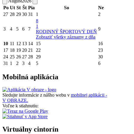
August
2026
Po
Ut
St
Št
Pia
So
Ne
27
28
29
30
31
1
2
8
1
3
4
5
6
7
9
RODINNÝ ŠPORTOVÝ DEŇ
Zobraziť všetky záznamy z dňa
10
11
12
13
14
15
16
17
18
19
20
21
22
23
24
25
26
27
28
29
30
31
1
2
3
4
5
6
Mobilná aplikácia
Sledujte informácie z nášho webu v
mobilnej aplikácii -
V OBRAZE.
Voľne k stiahnutiu:
Virtuálny cintorín