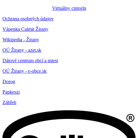
Virtuálny cintorín
Ochrana osobných údajov
Vápenka Calmit Žirany
Wikipedia - Žirany
OÚ Žirany - azet.sk
Dátové centrum obcí a miest
OÚ Žirany - e-obce.sk
Dorog
Papkeszi
Zábřeh