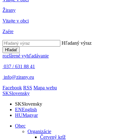
Žirany
Vitajte v obci
Zsére
Hľadaný výraz
Hľadať
rozšírené vyhľadávanie
037 / 631 88 41
info@zirany.eu
Facebook
RSS
Mapa webu
SK
Slovensky
SK
Slovensky
EN
English
HU
Magyar
Obec
Organizácie
Červený kríž