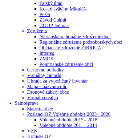
Farský úrad
Kostol svätého Mikuláša
Pošta
Závod Calmit
COOP Jednota
Združenia
Nitrianske regionálne združenie obcí
Regionálne združenie podzoborských obcí
Občianske združenie ŽIBRICA
Interreg
ZMOS
Ponitrianske združenie obcí
Cestovné poriadky
Virtuálny cintorín
Úhrada za vypožičaný inventár
Mapa s názvami ulíc
Dronové zábery obce
Virtuálna realita
Samospráva
Starosta obce
Poslanci OZ Volebné obdobie 2023 - 2026
Volebné obdobie 2015 - 2018
Volebné obdobie 2011 - 2014
VZN
Komisie OZ