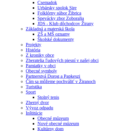
Csemadok
Urbársky spolok Sire
Folklórny súbor Žibrica
Spevácky zbor Zoboralja
JDS - Klub dôchodcov Žirany
Základná a materská škola
ZŠ a MŠ oznamy
Školské dokumenty
Projekty
História
Z kroniky obce
Zberatelia ľudových piesní v našej obci
Pamiatky v obci
Obecné symboly
Partnerstvá Dorog a Papkeszi
Čím sa môžeme pochváliť v Žiranoch
Turistika
Sport
Stolný tenis
Zberný dvor
Vývoz odpadu
Inštitúcie
Obecné múzeum
Nové obecné múzeum
Kultúrny dom