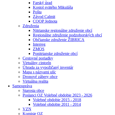
Farský úrad
Kostol svätého Mikuláša
Pošta
Závod Calmit
COOP Jednota
Združenia
Nitrianske regionálne združenie obcí
Regionálne združenie podzoborských obcí
Občianske združenie ŽIBRICA
Interreg
ZMOS
Ponitrianske združenie obcí
Cestovné poriadky
Virtuálny cintorín
Úhrada za vypožičaný inventár
Mapa s názvami ulíc
Dronové zábery obce
Virtuálna realita
Samospráva
Starosta obce
Poslanci OZ Volebné obdobie 2023 - 2026
Volebné obdobie 2015 - 2018
Volebné obdobie 2011 - 2014
VZN
Komisie OZ