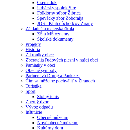
Csemadok
Urbársky spolok Sire
Folklórny súbor Žibrica
Spevácky zbor Zoboralja
JDS - Klub dôchodcov Žirany
Základná a materská škola
ZŠ a MŠ oznamy
Školské dokumenty
Projekty
História
Z kroniky obce
Zberatelia ľudových piesní v našej obci
Pamiatky v obci
Obecné symboly
Partnerstvá Dorog a Papkeszi
Čím sa môžeme pochváliť v Žiranoch
Turistika
Sport
Stolný tenis
Zberný dvor
Vývoz odpadu
Inštitúcie
Obecné múzeum
Nové obecné múzeum
Kultúrny dom