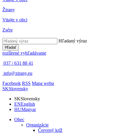
Žirany
Vitajte v obci
Zsére
Hľadaný výraz
Hľadať
rozšírené vyhľadávanie
037 / 631 88 41
info@zirany.eu
Facebook
RSS
Mapa webu
SK
Slovensky
SK
Slovensky
EN
English
HU
Magyar
Obec
Organizácie
Červený kríž