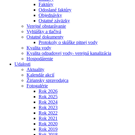
Faktúry
Odoslané faktúry
Objednávky
Ostatné záväzky
Verejné obstarávanie
Vyhlášky a tlačivá
Ostatné dokumenty
Protokoly o skúške pitnej vody
Kvalita vody
Kvalita odpadovej vody- verejná kanalizácia
Hospodárenie
Udalosti
Aktuality
Kalendár akcií
Žiriansky spravodajca
Fotogalérie
Rok 2026
Rok 2025
Rok 2024
Rok 2023
Rok 2022
Rok 2021
Rok 2020
Rok 2019
Rok 2018