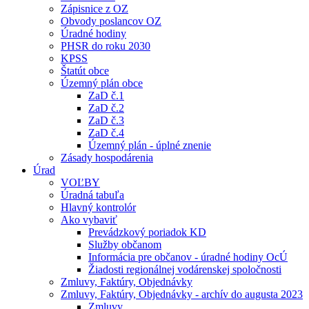
Zápisnice z OZ
Obvody poslancov OZ
Úradné hodiny
PHSR do roku 2030
KPSS
Štatút obce
Územný plán obce
ZaD č.1
ZaD č.2
ZaD č.3
ZaD č.4
Územný plán - úplné znenie
Zásady hospodárenia
Úrad
VOĽBY
Úradná tabuľa
Hlavný kontrolór
Ako vybaviť
Prevádzkový poriadok KD
Služby občanom
Informácia pre občanov - úradné hodiny OcÚ
Žiadosti regionálnej vodárenskej spoločnosti
Zmluvy, Faktúry, Objednávky
Zmluvy, Faktúry, Objednávky - archív do augusta 2023
Zmluvy