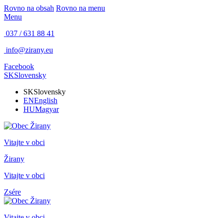
Rovno na obsah
Rovno na menu
Menu
037 / 631 88 41
info@zirany.eu
Facebook
SK
Slovensky
SK
Slovensky
EN
English
HU
Magyar
Vitajte v obci
Žirany
Vitajte v obci
Zsére
Vitajte v obci