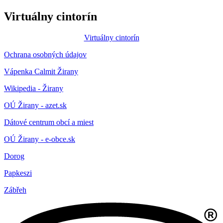
Virtuálny cintorín
Virtuálny cintorín
Ochrana osobných údajov
Vápenka Calmit Žirany
Wikipedia - Žirany
OÚ Žirany - azet.sk
Dátové centrum obcí a miest
OÚ Žirany - e-obce.sk
Dorog
Papkeszi
Zábřeh