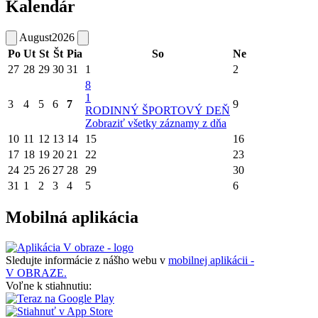
Kalendár
August
2026
Po
Ut
St
Št
Pia
So
Ne
27
28
29
30
31
1
2
8
1
3
4
5
6
7
9
RODINNÝ ŠPORTOVÝ DEŇ
Zobraziť všetky záznamy z dňa
10
11
12
13
14
15
16
17
18
19
20
21
22
23
24
25
26
27
28
29
30
31
1
2
3
4
5
6
Mobilná aplikácia
Sledujte informácie z nášho webu v
mobilnej aplikácii -
V OBRAZE.
Voľne k stiahnutiu: