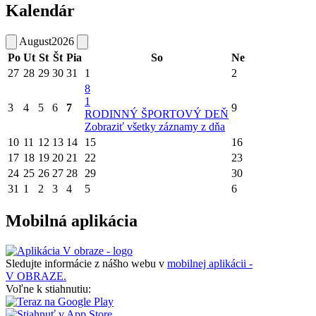
Kalendár
August
2026
Po
Ut
St
Št
Pia
So
Ne
27
28
29
30
31
1
2
8
1
3
4
5
6
7
9
RODINNÝ ŠPORTOVÝ DEŇ
Zobraziť všetky záznamy z dňa
10
11
12
13
14
15
16
17
18
19
20
21
22
23
24
25
26
27
28
29
30
31
1
2
3
4
5
6
Mobilná aplikácia
Sledujte informácie z nášho webu v
mobilnej aplikácii -
V OBRAZE.
Voľne k stiahnutiu: