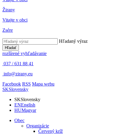
Žirany
Vitajte v obci
Zsére
Hľadaný výraz
Hľadať
rozšírené vyhľadávanie
037 / 631 88 41
info@zirany.eu
Facebook
RSS
Mapa webu
SK
Slovensky
SK
Slovensky
EN
English
HU
Magyar
Obec
Organizácie
Červený kríž