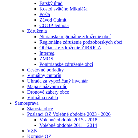
Farský úrad
Kostol svätého Mikuláša
Pošta
Závod Calmit
COOP Jednota
Združenia
Nitrianske regionálne združenie obcí
Regionálne združenie podzoborských obcí
Občianske združenie ŽIBRICA
Interreg
ZMOS
Ponitrianske združenie obcí
Cestovné poriadky
Virtuálny cintorín
Úhrada za vypožičaný inventár
Mapa s názvami ulíc
Dronové zábery obce
Virtuálna realita
Samospráva
Starosta obce
Poslanci OZ Volebné obdobie 2023 - 2026
Volebné obdobie 2015 - 2018
Volebné obdobie 2011 - 2014
VZN
Komisie OZ