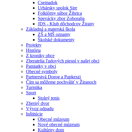
Csemadok
Urbársky spolok Sire
Folklórny súbor Žibrica
Spevácky zbor Zoboralja
JDS - Klub dôchodcov Žirany
Základná a materská škola
ZŠ a MŠ oznamy
Školské dokumenty
Projekty
História
Z kroniky obce
Zberatelia ľudových piesní v našej obci
Pamiatky v obci
Obecné symboly
Partnerstvá Dorog a Papkeszi
Čím sa môžeme pochváliť v Žiranoch
Turistika
Sport
Stolný tenis
Zberný dvor
Vývoz odpadu
Inštitúcie
Obecné múzeum
Nové obecné múzeum
Kultúrny dom