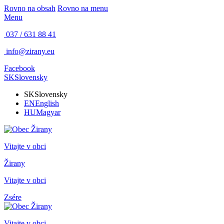
Rovno na obsah
Rovno na menu
Menu
037 / 631 88 41
info@zirany.eu
Facebook
SK
Slovensky
SK
Slovensky
EN
English
HU
Magyar
Vitajte v obci
Žirany
Vitajte v obci
Zsére
Vitajte v obci