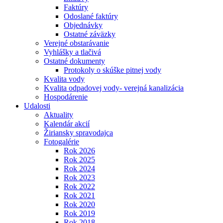
Faktúry
Odoslané faktúry
Objednávky
Ostatné záväzky
Verejné obstarávanie
Vyhlášky a tlačivá
Ostatné dokumenty
Protokoly o skúške pitnej vody
Kvalita vody
Kvalita odpadovej vody- verejná kanalizácia
Hospodárenie
Udalosti
Aktuality
Kalendár akcií
Žiriansky spravodajca
Fotogalérie
Rok 2026
Rok 2025
Rok 2024
Rok 2023
Rok 2022
Rok 2021
Rok 2020
Rok 2019
Rok 2018