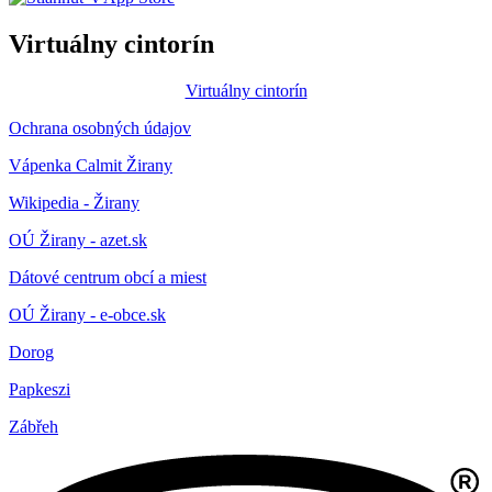
Virtuálny cintorín
Virtuálny cintorín
Ochrana osobných údajov
Vápenka Calmit Žirany
Wikipedia - Žirany
OÚ Žirany - azet.sk
Dátové centrum obcí a miest
OÚ Žirany - e-obce.sk
Dorog
Papkeszi
Zábřeh