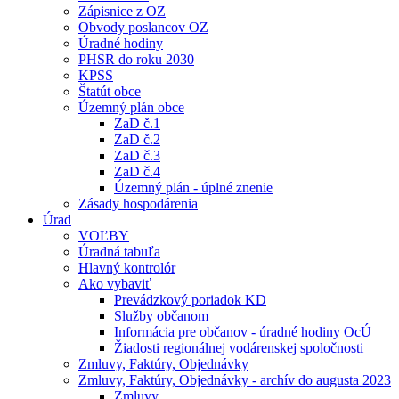
Zápisnice z OZ
Obvody poslancov OZ
Úradné hodiny
PHSR do roku 2030
KPSS
Štatút obce
Územný plán obce
ZaD č.1
ZaD č.2
ZaD č.3
ZaD č.4
Územný plán - úplné znenie
Zásady hospodárenia
Úrad
VOĽBY
Úradná tabuľa
Hlavný kontrolór
Ako vybaviť
Prevádzkový poriadok KD
Služby občanom
Informácia pre občanov - úradné hodiny OcÚ
Žiadosti regionálnej vodárenskej spoločnosti
Zmluvy, Faktúry, Objednávky
Zmluvy, Faktúry, Objednávky - archív do augusta 2023
Zmluvy