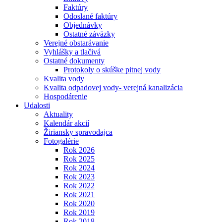
Faktúry
Odoslané faktúry
Objednávky
Ostatné záväzky
Verejné obstarávanie
Vyhlášky a tlačivá
Ostatné dokumenty
Protokoly o skúške pitnej vody
Kvalita vody
Kvalita odpadovej vody- verejná kanalizácia
Hospodárenie
Udalosti
Aktuality
Kalendár akcií
Žiriansky spravodajca
Fotogalérie
Rok 2026
Rok 2025
Rok 2024
Rok 2023
Rok 2022
Rok 2021
Rok 2020
Rok 2019
Rok 2018