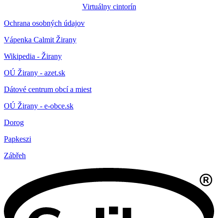
Virtuálny cintorín
Ochrana osobných údajov
Vápenka Calmit Žirany
Wikipedia - Žirany
OÚ Žirany - azet.sk
Dátové centrum obcí a miest
OÚ Žirany - e-obce.sk
Dorog
Papkeszi
Zábřeh