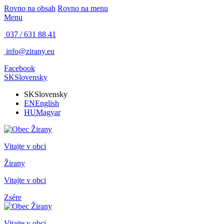
Rovno na obsah
Rovno na menu
Menu
037 / 631 88 41
info@zirany.eu
Facebook
SK
Slovensky
SK
Slovensky
EN
English
HU
Magyar
Vitajte v obci
Žirany
Vitajte v obci
Zsére
Vitajte v obci