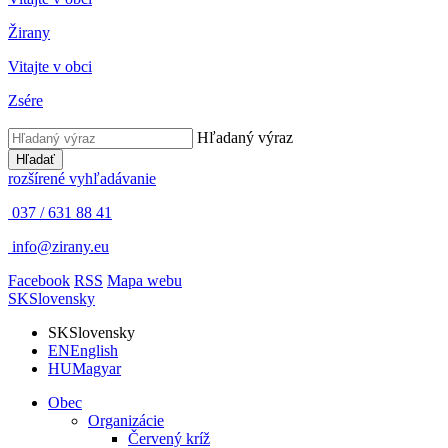
Žirany
Vitajte v obci
Zsére
Hľadaný výraz
Hľadať
rozšírené vyhľadávanie
037 / 631 88 41
info@zirany.eu
Facebook
RSS
Mapa webu
SK
Slovensky
SK
Slovensky
EN
English
HU
Magyar
Obec
Organizácie
Červený kríž