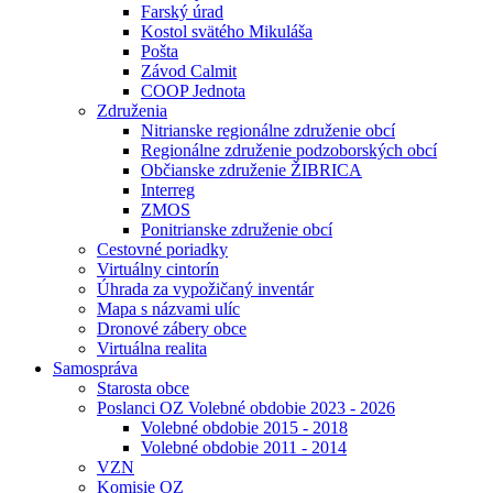
Farský úrad
Kostol svätého Mikuláša
Pošta
Závod Calmit
COOP Jednota
Združenia
Nitrianske regionálne združenie obcí
Regionálne združenie podzoborských obcí
Občianske združenie ŽIBRICA
Interreg
ZMOS
Ponitrianske združenie obcí
Cestovné poriadky
Virtuálny cintorín
Úhrada za vypožičaný inventár
Mapa s názvami ulíc
Dronové zábery obce
Virtuálna realita
Samospráva
Starosta obce
Poslanci OZ Volebné obdobie 2023 - 2026
Volebné obdobie 2015 - 2018
Volebné obdobie 2011 - 2014
VZN
Komisie OZ