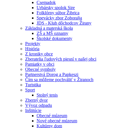
Csemadok
Urbársky spolok Sire
Folklórny súbor Žibrica
Spevácky zbor Zoboralja
JDS - Klub dôchodcov Žirany
Základná a materská škola
ZŠ a MŠ oznamy
Školské dokumenty
Projekty
História
Z kroniky obce
Zberatelia ľudových piesní v našej obci
Pamiatky v obci
Obecné symboly
Partnerstvá Dorog a Papkeszi
Čím sa môžeme pochváliť v Žiranoch
Turistika
Sport
Stolný tenis
Zberný dvor
Vývoz odpadu
Inštitúcie
Obecné múzeum
Nové obecné múzeum
Kultúrny dom