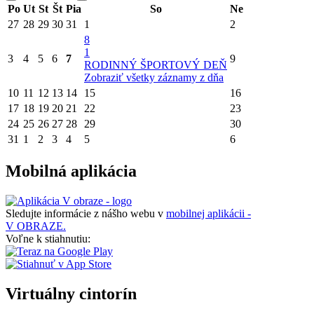
Po
Ut
St
Št
Pia
So
Ne
27
28
29
30
31
1
2
8
1
3
4
5
6
7
9
RODINNÝ ŠPORTOVÝ DEŇ
Zobraziť všetky záznamy z dňa
10
11
12
13
14
15
16
17
18
19
20
21
22
23
24
25
26
27
28
29
30
31
1
2
3
4
5
6
Mobilná aplikácia
Sledujte informácie z nášho webu v
mobilnej aplikácii -
V OBRAZE.
Voľne k stiahnutiu:
Virtuálny cintorín