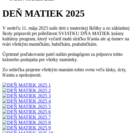
DEŇ MATIEK 2025
V nedeľu 11. mája 2025 naše deti z materskej škôlky a zo základnej
školy pripravili pri príležitosti SVIATKU DŇA MATIEK krásny
kultúrny program, ktorý vyčaril malú slzičku šťastia ale aj úsmev na
tvári všetkým mamičkám, babičkám, prababičkám.
Úprimné poďakovanie patrí našim pedagógom za prípravu tohto
krásneho podujatia pre všetky maminky.
Zo srdiečka prajeme všetkým mamám tohto sveta veľa lásky, úcty,
šťastia a spokojnosti.