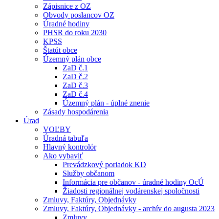
Zápisnice z OZ
Obvody poslancov OZ
Úradné hodiny
PHSR do roku 2030
KPSS
Štatút obce
Územný plán obce
ZaD č.1
ZaD č.2
ZaD č.3
ZaD č.4
Územný plán - úplné znenie
Zásady hospodárenia
Úrad
VOĽBY
Úradná tabuľa
Hlavný kontrolór
Ako vybaviť
Prevádzkový poriadok KD
Služby občanom
Informácia pre občanov - úradné hodiny OcÚ
Žiadosti regionálnej vodárenskej spoločnosti
Zmluvy, Faktúry, Objednávky
Zmluvy, Faktúry, Objednávky - archív do augusta 2023
Zmluvy