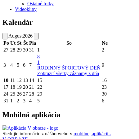
Ostatné fotky
Videoklipy
Kalendár
August
2026
Po
Ut
St
Št
Pia
So
Ne
27
28
29
30
31
1
2
8
1
3
4
5
6
7
9
RODINNÝ ŠPORTOVÝ DEŇ
Zobraziť všetky záznamy z dňa
10
11
12
13
14
15
16
17
18
19
20
21
22
23
24
25
26
27
28
29
30
31
1
2
3
4
5
6
Mobilná aplikácia
Sledujte informácie z nášho webu v
mobilnej aplikácii -