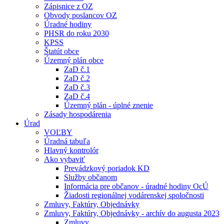
Zápisnice z OZ
Obvody poslancov OZ
Úradné hodiny
PHSR do roku 2030
KPSS
Štatút obce
Územný plán obce
ZaD č.1
ZaD č.2
ZaD č.3
ZaD č.4
Územný plán - úplné znenie
Zásady hospodárenia
Úrad
VOĽBY
Úradná tabuľa
Hlavný kontrolór
Ako vybaviť
Prevádzkový poriadok KD
Služby občanom
Informácia pre občanov - úradné hodiny OcÚ
Žiadosti regionálnej vodárenskej spoločnosti
Zmluvy, Faktúry, Objednávky
Zmluvy, Faktúry, Objednávky - archív do augusta 2023
Zmluvy