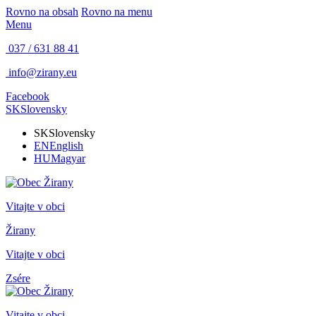
Rovno na obsah
Rovno na menu
Menu
037 / 631 88 41
info@zirany.eu
Facebook
SK
Slovensky
SK
Slovensky
EN
English
HU
Magyar
Vitajte v obci
Žirany
Vitajte v obci
Zsére
Vitajte v obci