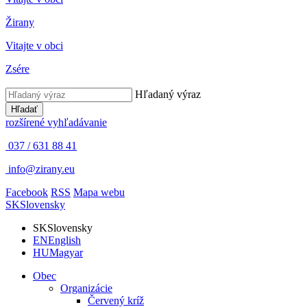
Žirany
Vitajte v obci
Zsére
Hľadaný výraz
Hľadať
rozšírené vyhľadávanie
037 / 631 88 41
info@zirany.eu
Facebook
RSS
Mapa webu
SK
Slovensky
SK
Slovensky
EN
English
HU
Magyar
Obec
Organizácie
Červený kríž