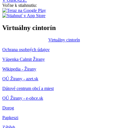
V OBRAZE.
Voľne k stiahnutiu:
Virtuálny cintorín
Virtuálny cintorín
Ochrana osobných údajov
Vápenka Calmit Žirany
Wikipedia - Žirany
OÚ Žirany - azet.sk
Dátové centrum obcí a miest
OÚ Žirany - e-obce.sk
Dorog
Papkeszi
Zábřeh