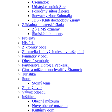
Csemadok
Urbársky spolok Sire
Folklórny súbor Žibrica
Spevácky zbor Zoboralja
JDS - Klub dôchodcov Žirany
Základná a materská škola
ZŠ a MŠ oznamy
Školské dokumenty
Projekty
História
Z kroniky obce
Zberatelia ľudových piesní v našej obci
Pamiatky v obci
Obecné symboly
Partnerstvá Dorog a Papkeszi
Čím sa môžeme pochváliť v Žiranoch
Turistika
Sport
Stolný tenis
Zberný dvor
Vývoz odpadu
Inštitúcie
Obecné múzeum
Nové obecné múzeum
Kultúrny dom