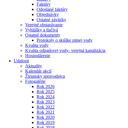
Faktúry
Odoslané faktúry
Objednávky
Ostatné záväzky
Verejné obstarávanie
Vyhlášky a tlačivá
Ostatné dokumenty
Protokoly o skúške pitnej vody
Kvalita vody
Kvalita odpadovej vody- verejná kanalizácia
Hospodárenie
Udalosti
Aktuality
Kalendár akcií
Žiriansky spravodajca
Fotogalérie
Rok 2026
Rok 2025
Rok 2024
Rok 2023
Rok 2022
Rok 2021
Rok 2020
Rok 2019
Rok 2018