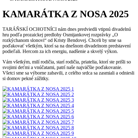
KAMARÁTKA Z NOSA 2025
TARÁŇSKÍ OCHOTNÍCI nám dnes predviedli vtipnú divadelnú
hru podľa prozaickej predlohy Osmijankovej rozprávky „O
rozkýchanom slonovi“ od Kristy Bendovej. Chceli by sme sa
poďakovať všetkým, ktorí sa na dnešnom divadelnom predstavení
podieľali. Hercom za ich energiu, nadšenie a skvelý výkon.
Vám všetkým, milí rodičia, starí rodičia, priatelia, ktorí ste prišli so
svojimi deťmi a vnúčatami, patrí naše najväčšie poďakovanie.
Všetci sme sa výborne zabavili, z celého srdca sa zasmiali a odniesli
si domov pekné zážitky.