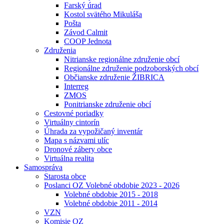
Farský úrad
Kostol svätého Mikuláša
Pošta
Závod Calmit
COOP Jednota
Združenia
Nitrianske regionálne združenie obcí
Regionálne združenie podzoborských obcí
Občianske združenie ŽIBRICA
Interreg
ZMOS
Ponitrianske združenie obcí
Cestovné poriadky
Virtuálny cintorín
Úhrada za vypožičaný inventár
Mapa s názvami ulíc
Dronové zábery obce
Virtuálna realita
Samospráva
Starosta obce
Poslanci OZ Volebné obdobie 2023 - 2026
Volebné obdobie 2015 - 2018
Volebné obdobie 2011 - 2014
VZN
Komisie OZ